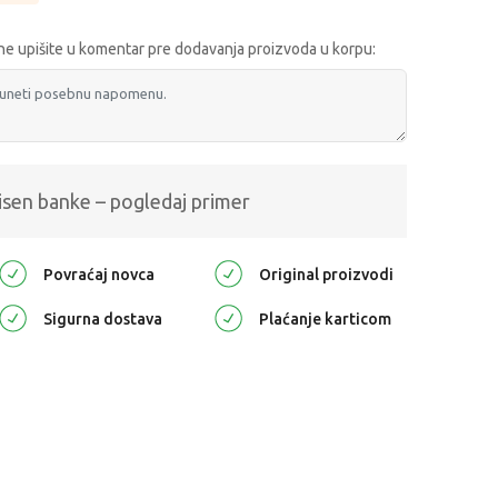
e upišite u komentar pre dodavanja proizvoda u korpu:
isen banke – pogledaj primer
Povraćaj novca
Original proizvodi
Sigurna dostava
Plaćanje karticom