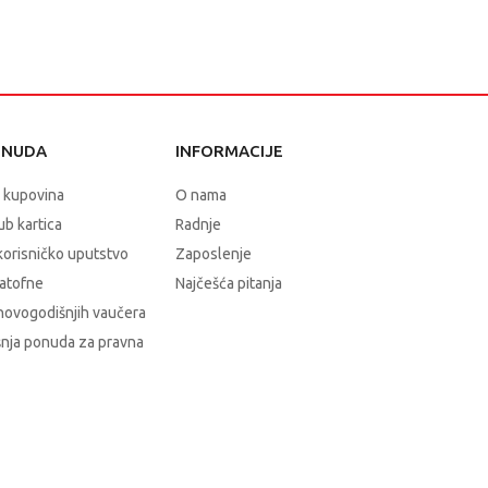
ONUDA
INFORMACIJE
 kupovina
O nama
b kartica
Radnje
korisničko uputstvo
Zaposlenje
atofne
Najčešća pitanja
novogodišnjih vaučera
nja ponuda za pravna