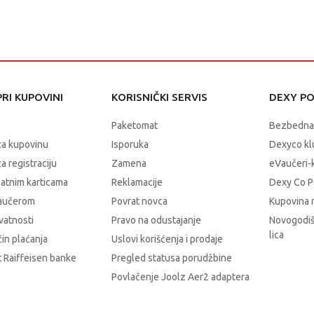
RI KUPOVINI
KORISNIČKI SERVIS
DEXY P
Paketomat
Bezbedna
za kupovinu
Isporuka
Dexyco klu
a registraciju
Zamena
eVaučeri-
latnim karticama
Reklamacije
Dexy Co P
vaučerom
Povrat novca
Kupovina 
ivatnosti
Pravo na odustajanje
Novogodiš
lica
čin plaćanja
Uslovi korišćenja i prodaje
 Raiffeisen banke
Pregled statusa porudžbine
Povlačenje Joolz Aer2 adaptera