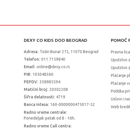
DEXY CO KIDS DOO BEOGRAD
POMOĆ P
Adresa:
Tošin Bunar 272, 11070 Beograd
Pravna lica
Telefon:
011 7159840
Uputstvo 
Email:
online@dexy.co.rs
Uputstvo z
PIB:
105048360
Plaćanje p
PEPDV:
338985594
Plaćanje 
Matični broj:
20302208
Politika pr
Šifra delatnosti:
4719
Uslovi i na
Banca Intesa:
160-0000000475017-52
Web kredit
Radno vreme centrale:
Ponedeljak-petak od 8 - 16h.
Radno vreme Call centra: