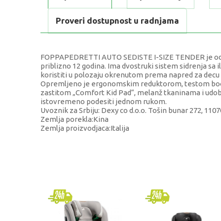
Proveri dostupnost u radnjama
FOPPAPEDRETTI AUTO SEDISTE I-SIZE TENDER je odobr
priblizno 12 godina. Ima dvostruki sistem sidrenja sa 
koristiti u polozaju okrenutom prema napred za decu v
Opremljeno je ergonomskim reduktorom, testom boc
zastitom „Comfort Kid Pad“, melanž tkaninama i udobn
istovremeno podesiti jednom rukom.
Uvoznik za Srbiju: Dexy co d.o.o. Tošin bunar 272, 11
Zemlja porekla:Kina
Zemlja proizvodjaca:Italija
KARAKTERISTIKA
Kategorija
Brend
Uzrast