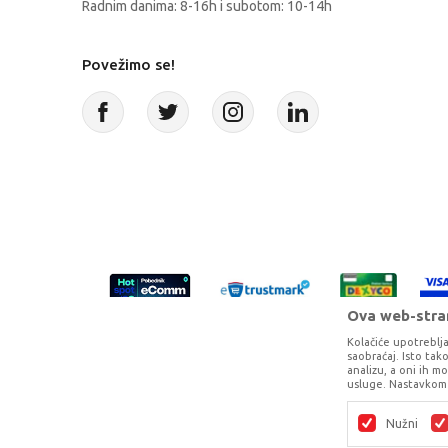
Radnim danima: 8-16h i subotom: 10-14h
Povežimo se!
Ova web-stran
Kolačiće upotreblja
saobraćaj. Isto ta
analizu, a oni ih m
usluge. Nastavkom 
Proizvode na sajtu nastojimo da opišem
potpunosti kompletni i bez gr
Nužni