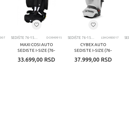
SEDISTE 76-150CM
SEDIŠTE 76-150CM
SEDIŠTE 76-150CM
007
DOR49915
LSHG483017
MAXI COSI AUTO
CYBEX AUTO
SEDISTE I-SIZE (76-
SEDISTE I-SIZE (76-
150CM) NOMAD XL
150CM) PALLAS G2
33.699,00
RSD
37.999,00
RSD
PLUS BLACK
FOG GRAY