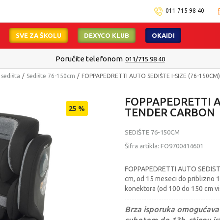
011 715 98 40
SVE ZA ŠKOLU
DEXYCO KLUB
OKAIDI
Poručite telefonom
011/715 98 40
 sedišta
Sedište 76-150cm
FOPPAPEDRETTI AUTO SEDIŠTE I-SIZE (76-150C
FOPPAPEDRETTI AU
25
%
TENDER CARBON
SEDIŠTE 76-150CM
Šifra artikla:
FO9700414601
FOPPAPEDRETTI AUTO SEDISTE I
cm, od 15 meseci do priblizno 12
konektora (od 100 do 150 cm vis
Brza isporuka omogućava 