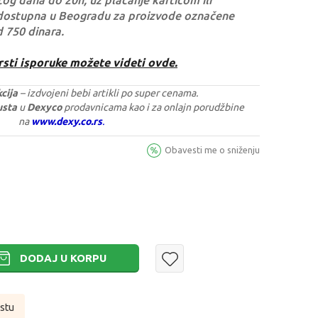
og dana do 20h, uz plaćanje karticom ili
dostupna u Beogradu za proizvode označene
d 750 dinara.
rsti isporuke možete videti ovde.
cija
– izdvojeni bebi artikli po super cenama.
gusta
u
Dexyco
prodavnicama kao i za onlajn porudžbine
na
www.dexy.co.rs
.
Obavesti me o sniženju
DODAJ U KORPU
istu