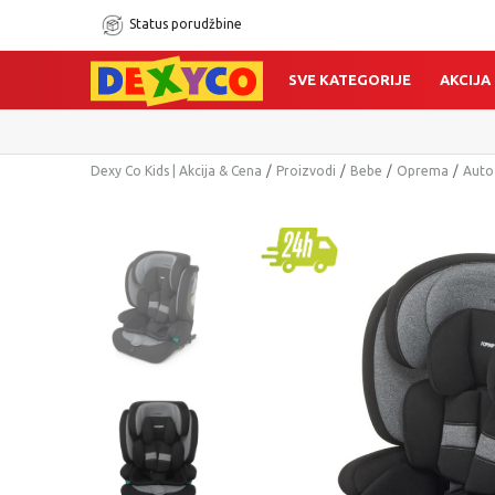
Status porudžbine
SVE KATEGORIJE
AKCIJA
Dexy Co Kids | Akcija & Cena
Proizvodi
Bebe
Oprema
Auto