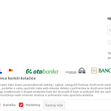
N
Th
a
ica koristi kolačiće
vamo kako bismo personalizovali sadržaj i oglase, omogućili funkcije društvenih medija 
ko, podatke o vašoj upotrebi naše web-lokacije delimo s partnerima za društvene medij
ogu kombinovati s drugim podacima koje ste im pružili ili koje su prikupili dok ste upo
korišćenja naših internet stranica vi prihvatate našu upotrebu kolačića.
o što je preciznije moguće, ali ne možemo garantovati da su svi podaci i fotog
ešaka. Svi artikli prikazani na sajtu su deo naše ponude, ali ne podrazumeva da 
Statistika
Marketing
Saznaj više
©2026
www.dexy.co.rs
, Izrada
NB SOFT
. Sva prava zadržana.