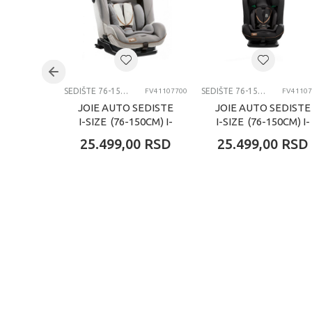
Kategorija
SEDIŠTE 76-150CM
SEDIŠTE 76-150CM
FV41107700
FV41107
JOIE AUTO SEDISTE
JOIE AUTO SEDISTE
I-SIZE (76-150CM) I-
I-SIZE (76-150CM) I-
PLENTI OYSTER
PLENTI ECLIPSE
25.499,00
RSD
25.499,00
RSD