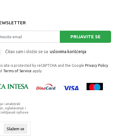
EWSLETTER
PRIJAVITE SE
Čitao sam i složio se sa
uslovima korišćenja
is site is protected by reCAPTCHA and the Google
Privacy Policy
nd
Terms of Service
apply.
i analizirali
e, oglašavanje i
trebljavali njihove
rafije, navedeni u okrviru proizvoda, u
su dostupni u svakom trenutku.
Slažem se