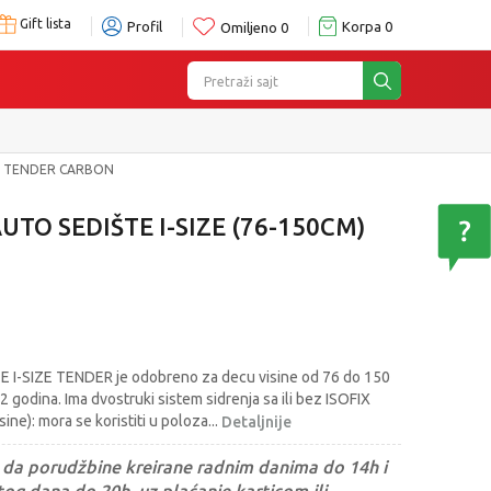
Gift lista
Profil
Korpa
0
Omiljeno
0
Pretraži sajt
M) TENDER CARBON
TO SEDIŠTE I-SIZE (76-150CM)
-SIZE TENDER je odobreno za decu visine od 76 do 150
 godina. Ima dvostruki sistem sidrenja sa ili bez ISOFIX
ine): mora se koristiti u poloza
...
Detaljnije
da porudžbine kreirane radnim danima do 14h i