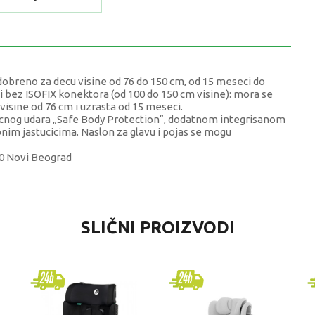
eno za decu visine od 76 do 150 cm, od 15 meseci do
ili bez ISOFIX konektora (od 100 do 150 cm visine): mora se
isine od 76 cm i uzrasta od 15 meseci.
nog udara „Safe Body Protection“, dodatnom integrisanom
im jastucicima. Naslon za glavu i pojas se mogu
070 Novi Beograd
VREDNOST
SLIČNI PROIZVODI
Sedište 76-150cm
FOPPA PEDRETTI
9+ meseci