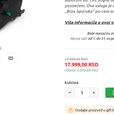
subotom do 13h, stignu ist
pouzećem. Ova usluga je 
„Brza isporuka“ po ceni o
Više informacija o ovoj v
Bebi mesečna ak
Akcija važi
od 1. do 31. av
i
23.999,00
RSD
17.999,00
RSD
Ušteda:
6.000,00
RSD
Količina:
Dodajte proizvod u gift l