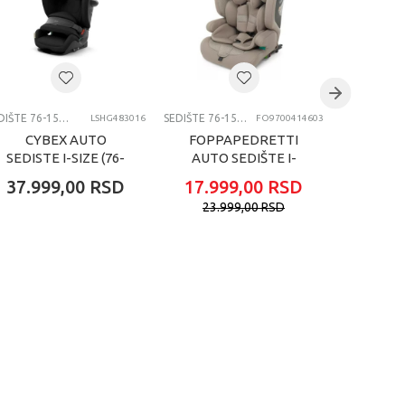
SEDIŠTE 76-150CM
SEDIŠTE 76-150CM
LSHG483016
FO9700414603
CYBEX AUTO
FOPPAPEDRETTI
FOPP
SEDISTE I-SIZE (76-
AUTO SEDIŠTE I-
AUTO 
150CM) PALLAS G2
SIZE (76-150CM)
SIZE
37.999,00
RSD
17.999,00
RSD
17.9
PLUS MOON BLACK
TENDER SAND
TEND
23.999,00
RSD
23.