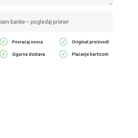
isen banke – pogledaj primer
Povraćaj novca
Original proizvodi
Sigurna dostava
Plaćanje karticom