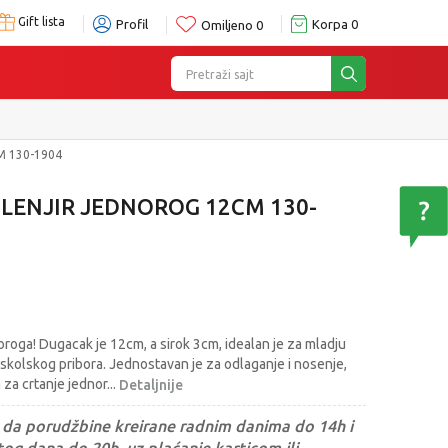
Gift lista
Profil
Korpa
0
Omiljeno
0
Pretraži sajt
M 130-1904
 LENJIR JEDNOROG 12CM 130-
noroga! Dugacak je 12cm, a sirok 3cm, idealan je za mladju
i skolskog pribora. Jednostavan je za odlaganje i nosenje,
 za crtanje jednor
...
Detaljnije
da porudžbine kreirane radnim danima do 14h i