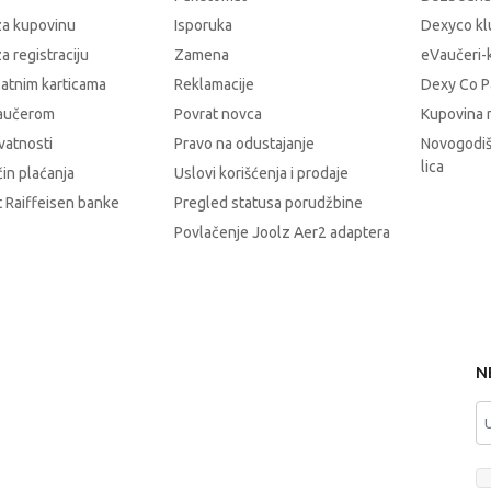
za kupovinu
Isporuka
Dexyco klu
a registraciju
Zamena
eVaučeri-
latnim karticama
Reklamacije
Dexy Co P
vaučerom
Povrat novca
Kupovina 
ivatnosti
Pravo na odustajanje
Novogodiš
lica
čin plaćanja
Uslovi korišćenja i prodaje
 Raiffeisen banke
Pregled statusa porudžbine
Povlačenje Joolz Aer2 adaptera
N