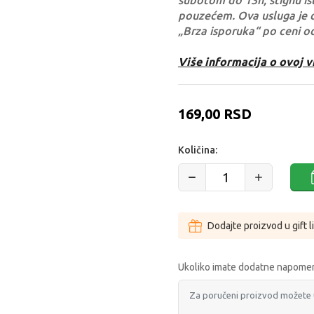
subotom do 13h, stignu ist
pouzećem. Ova usluga je 
„Brza isporuka“ po ceni o
Više informacija o ovoj v
169,00
RSD
Količina:
Dodajte proizvod u gift l
Ukoliko imate dodatne napomen