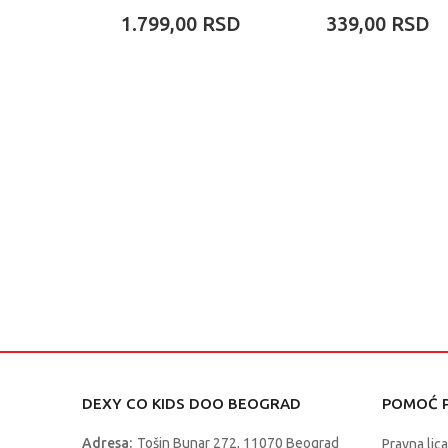
STREAM FLOW
1.799,00
RSD
339,00
RSD
DEXY CO KIDS DOO BEOGRAD
POMOĆ P
Adresa:
Tošin Bunar 272, 11070 Beograd
Pravna lica