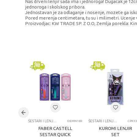
Nas drveni lenjir sada ima i jednoroga! Dugacak je 12cm,
jednoroga i skolskog pribora.
Jednostavan je za odlaganje i nosenje, mozete ga isko
Pored merenja centimetara, tu su i milimetri. Ucenje 
Proizvodjac: KW TRADE SP. Z O.O, Zemlja porekla: Kin
KARAKTERISTIKA
Kategorija
Brend
Pol
Uzrast
Kategorija
ŠESTARI I LENJIRI
ŠESTARI I LENJIRI
DEMN169
CPK13
FABER CASTELL
KUROMI LENJIR
SESTAR QUICK
SET