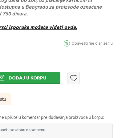
og dana do 20h, uz plaćanje karticom ili
dostupna u Beogradu za proizvode označene
d 750 dinara.
rsti isporuke možete videti ovde.
Obavesti me o sniženju
DODAJ U KORPU
istu
e upišite u komentar pre dodavanja proizvoda u korpu: