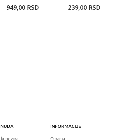
949,00
RSD
239,00
RSD
279
ONUDA
INFORMACIJE
 kupovina
O nama