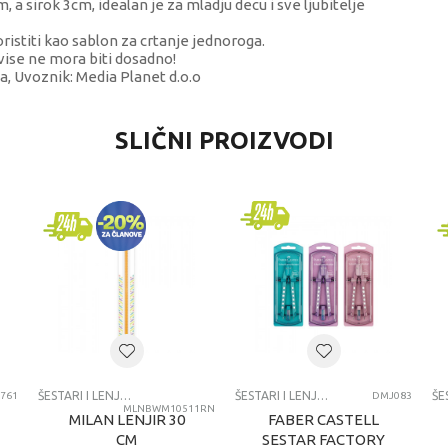
 a sirok 3cm, idealan je za mladju decu i sve ljubitelje
ristiti kao sablon za crtanje jednoroga.
vise ne mora biti dosadno!
a, Uvoznik: Media Planet d.o.o
VREDNOST
SLIČNI PROIZVODI
Šestari i lenjiri
Fiorello
univerzalno
4-6 godina
SESTARI I LENJIRI
ŠESTARI I LENJIRI
ŠESTARI I LENJIRI
761
DMJ083
MLNBWM10511RN
MILAN LENJIR 30
FABER CASTELL
CM
SESTAR FACTORY