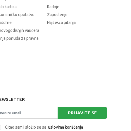
b kartica
Radnje
korisničko uputstvo
Zaposlenje
atofne
Najčešća pitanja
novogodišnjih vaučera
nja ponuda za pravna
EWSLETTER
PRIJAVITE SE
Čitao sam i složio se sa
uslovima korišćenja