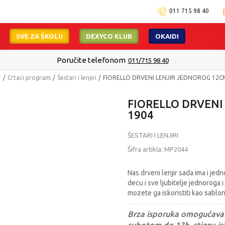
011 715 98 40
SVE ZA ŠKOLU
DEXYCO KLUB
OKAIDI
Poručite telefonom
011/715 98 40
r
Crtaći program
Šestari i lenjiri
FIORELLO DRVENI LENJIR JEDNOROG 12C
FIORELLO DRVENI
1904
ŠESTARI I LENJIRI
Šifra artikla:
MP2044
Nas drveni lenjir sada ima i jed
decu i sve ljubitelje jednoroga 
mozete ga iskoristiti kao sablon
Brza isporuka omogućava 