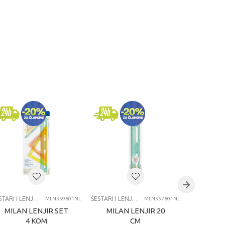
ŠESTARI I LENJIRI
ŠESTARI I LENJIRI
MLN359801NL
MLN357801NL
MILAN LENJIR SET
MILAN LENJIR 20
MILAN
4 KOM
CM