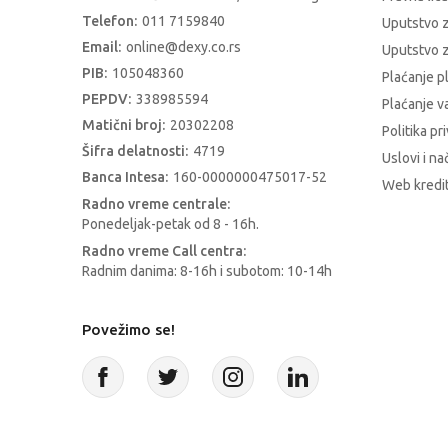
Telefon:
011 7159840
Uputstvo 
Email:
online@dexy.co.rs
Uputstvo z
PIB:
105048360
Plaćanje p
PEPDV:
338985594
Plaćanje 
Matični broj:
20302208
Politika pr
Šifra delatnosti:
4719
Uslovi i na
Banca Intesa:
160-0000000475017-52
Web kredit
Radno vreme centrale:
Ponedeljak-petak od 8 - 16h.
Radno vreme Call centra:
Radnim danima: 8-16h i subotom: 10-14h
Povežimo se!