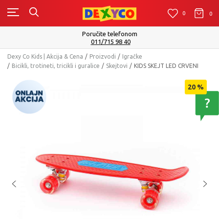
0
0
0
Poručite telefonom
011/715 98 40
Dexy Co Kids | Akcija & Cena
Proizvodi
Igračke
Bicikli, trotineti, tricikli i guralice
Skejtovi
KIDS SKEJT LED CRVENI
20
%