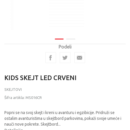
Podeli
KIDS SKEJT LED CRVENI
SKEJTOVI
Šifra artikla:
MS016CR
Popni se na svoj skejt i kreni u avanturu i egzibicije. Pridruži se
ostalim avanturistima u skejtbord parkovima, pokaži svoje umeće i
nauči nove pokrete. Skejtbord
...