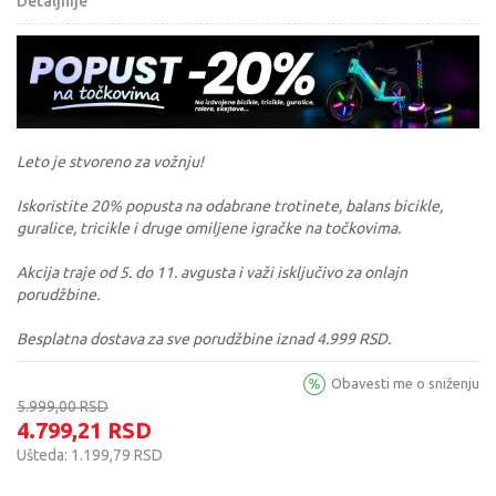
Detaljnije
Leto je stvoreno za vožnju!
Iskoristite 20% popusta na odabrane trotinete, balans bicikle,
guralice, tricikle i druge omiljene igračke na točkovima.
Akcija traje od 5. do 11. avgusta i važi isključivo za onlajn
porudžbine.
Besplatna dostava za sve porudžbine iznad 4.999 RSD.
Obavesti me o sniženju
5.999,00
RSD
4.799,21
RSD
Ušteda:
1.199,79
RSD