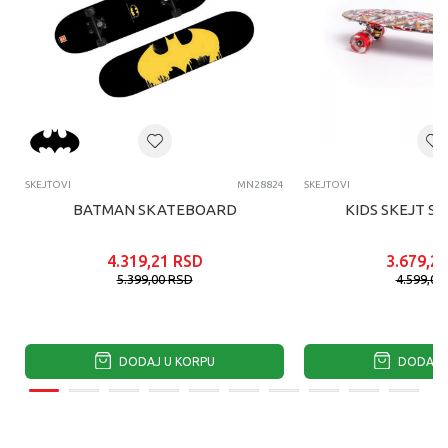
SKEJTOVI
MN28824
SKEJTOVI
BATMAN SKATEBOARD
KIDS SKEJT SA
4.319,21
RSD
3.679,20
5.399,00
RSD
4.599,00
DODAJ U KORPU
DODAJ U