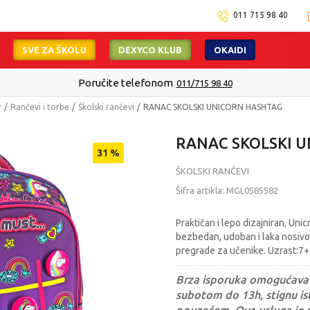
011 715 98 40
SVE ZA ŠKOLU
DEXYCO KLUB
OKAIDI
Poručite telefonom
011/715 98 40
r
Rančevi i torbe
Školski rančevi
RANAC SKOLSKI UNICORN HASHTAG
RANAC SKOLSKI 
31
%
ŠKOLSKI RANČEVI
Šifra artikla:
MGL0585582
Praktičan i lepo dizajniran, U
bezbedan, udoban i laka nosivo
pregrade za učenike. Uzrast:7+
Brza isporuka omogućava 
subotom do 13h, stignu ist