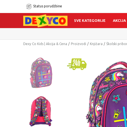
Status porudžbine
SVE KATEGORIJE
AKCIJA
Dexy Co Kids | Akcija & Cena
Proizvodi
Knjižara
Školski pribo