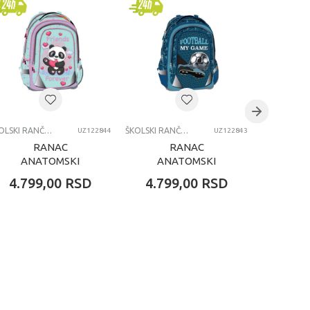
ŠKOLSKI RANČEVI
ŠKOLSKI RANČEVI
UZ122844
UZ122843
RANAC
RANAC
RANA
ANATOMSKI
ANATOMSKI
O
OCTOPUS FRIENDS
OCTOPUS
UNIC
4.799,00
RSD
4.799,00
RSD
4.79
FOREVER
FOOTBALL MY
GAME