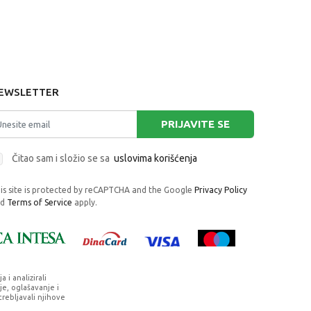
EWSLETTER
PRIJAVITE SE
Čitao sam i složio se sa
uslovima korišćenja
is site is protected by reCAPTCHA and the Google
Privacy Policy
nd
Terms of Service
apply.
i analizirali
e, oglašavanje i
trebljavali njihove