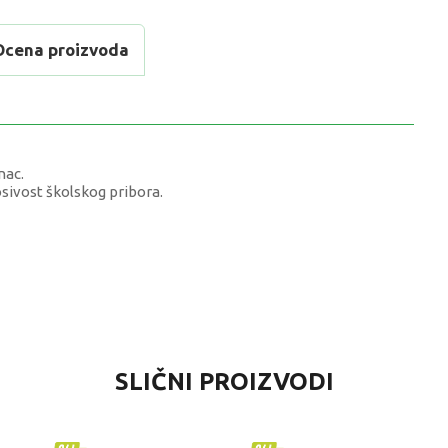
Ocena proizvoda
nac.
ivost školskog pribora.
VREDNOST
SLIČNI PROIZVODI
Školski rančevi
Diakakis