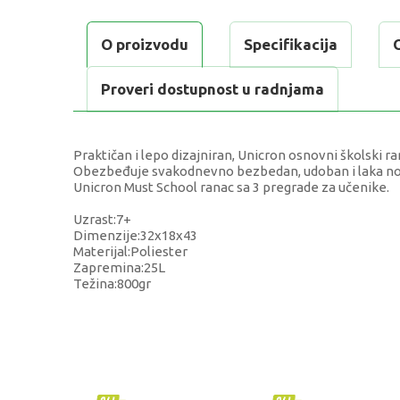
O proizvodu
Specifikacija
Proveri dostupnost u radnjama
Praktičan i lepo dizajniran, Unicron osnovni školski ra
Obezbeđuje svakodnevno bezbedan, udoban i laka nos
Unicron Must School ranac sa 3 pregrade za učenike.
Uzrast:7+
Dimenzije:32x18x43
Materijal:Poliester
Zapremina:25L
Težina:800gr
KARAKTERISTIKA
Kategorija
Brend