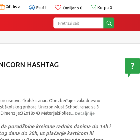
Gift lista
Profil
Korpa
0
Omiljeno
0
Pretraži sajt
UNICORN HASHTAG
nicron osnovni školski ranac. Obezbeđuje svakodnevno
st školskog pribora. Unicron Must School ranac sa 3
 Dimenzije:32x18x43 Materijal:Polies
...
Detaljnije
da porudžbine kreirane radnim danima do 14h i
og dana do 20h, uz plaćanje karticom ili