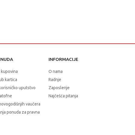
ONUDA
INFORMACIJE
 kupovina
O nama
b kartica
Radnje
korisničko uputstvo
Zaposlenje
atofne
Najčešća pitanja
novogodišnjih vaučera
nja ponuda za pravna