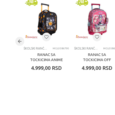
Pol
Uzrast
Kategorija
ŠKOLSKI RANČEVI
ŠKOLSKI RANČEVI
MGL0586790
MGL0586
RANAC SA
RANAC SA
TOCKICIMA ANIME
TOCKICIMA OFF
BOY
LINE
4.999,00
RSD
4.999,00
RSD