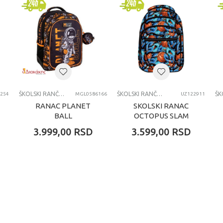
devojčice
7-8 godina
SKOLSKI RANCEVI
ŠKOLSKI RANČEVI
ŠKOLSKI RANČEVI
254
MGL0586166
UZ122911
RANAC PLANET
SKOLSKI RANAC
BALL
OCTOPUS SLAM
DUNK
3.999,00
RSD
3.599,00
RSD