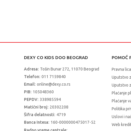
DEXY CO KIDS DOO BEOGRAD
POMOĆ P
Adresa:
Tošin Bunar 272, 11070 Beograd
Pravna lica
Telefon:
011 7159840
Uputstvo 
Email:
online@dexy.co.rs
Uputstvo z
PIB:
105048360
Plaćanje p
PEPDV:
338985594
Plaćanje 
Matični broj:
20302208
Politika pr
Šifra delatnosti:
4719
Uslovi i na
Banca Intesa:
160-0000000475017-52
Web kredit
Radno vreme centrale: