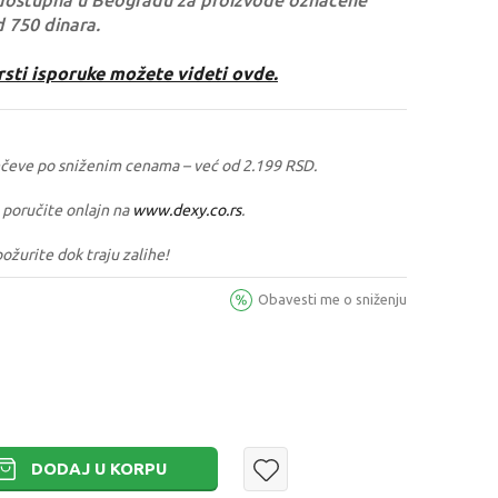
dostupna u Beogradu za proizvode označene
d 750 dinara.
rsti isporuke možete videti ovde.
nčeve po sniženim cenama – već od 2.199 RSD.
 poručite onlajn na
www.dexy.co.rs
.
požurite dok traju zalihe!
Obavesti me o sniženju
DODAJ U KORPU