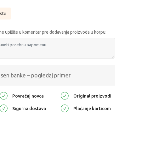
istu
e upišite u komentar pre dodavanja proizvoda u korpu:
isen banke – pogledaj primer
Povraćaj novca
Original proizvodi
Sigurna dostava
Plaćanje karticom