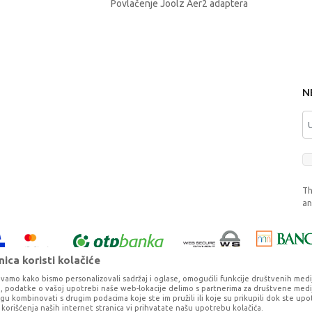
Povlačenje Joolz Aer2 adaptera
N
Th
a
ica koristi kolačiće
vamo kako bismo personalizovali sadržaj i oglase, omogućili funkcije društvenih medija 
ko, podatke o vašoj upotrebi naše web-lokacije delimo s partnerima za društvene medij
ogu kombinovati s drugim podacima koje ste im pružili ili koje su prikupili dok ste upo
korišćenja naših internet stranica vi prihvatate našu upotrebu kolačića.