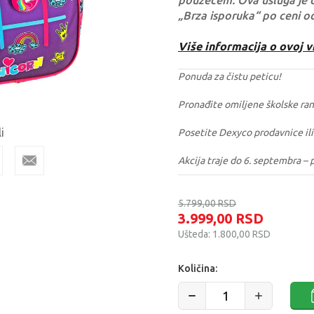
pouzećem. Ova usluga je 
„Brza isporuka“ po ceni o
Više informacija o ovoj v
Ponuda za čistu peticu!
Pronađite omiljene školske ra
i
Posetite Dexyco prodavnice ili
Akcija traje do 6. septembra – 
5.799,00
RSD
3.999,00
RSD
Ušteda:
1.800,00
RSD
Količina: