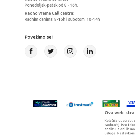
Ponedeljak-petak od 8 - 16h.
Radno vreme Call centra:
Radnim danima: 8-16h i subotom: 10-14h
Povežimo se!
Ova web-stran
Kolačiće upotreblja
saobraćaj. Isto ta
analizu, a oni ih m
usluge. Nastavkom 