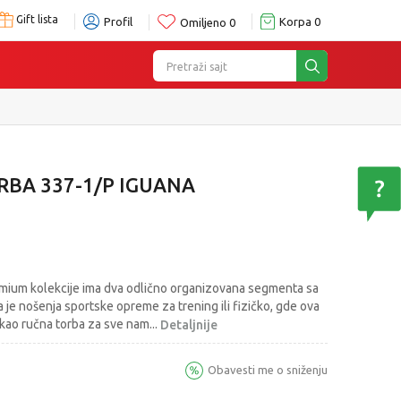
Gift lista
Profil
Korpa
0
Omiljeno
0
Pretraži sajt
RBA 337-1/P IGUANA
emium kolekcije ima dva odlično organizovana segmenta sa
je nošenja sportske opreme za trening ili fizičko, gde ova
 kao ručna torba za sve nam
...
Detaljnije
Obavesti me o sniženju