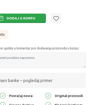
DODAJ U KORPU
istu
e upišite u komentar pre dodavanja proizvoda u korpu:
isen banke – pogledaj primer
Povraćaj novca
Original proizvodi