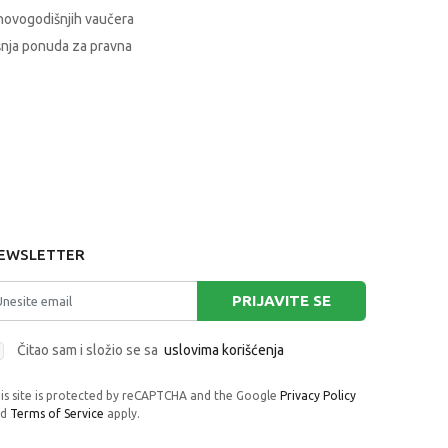
novogodišnjih vaučera
nja ponuda za pravna
EWSLETTER
PRIJAVITE SE
Čitao sam i složio se sa
uslovima korišćenja
is site is protected by reCAPTCHA and the Google
Privacy Policy
nd
Terms of Service
apply.