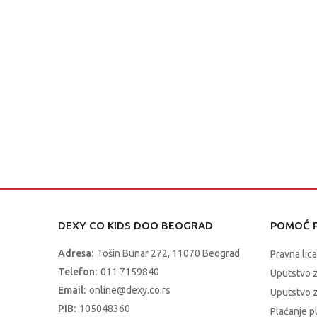
DEXY CO KIDS DOO BEOGRAD
POMOĆ P
Adresa:
Tošin Bunar 272, 11070 Beograd
Pravna lica
Telefon:
011 7159840
Uputstvo 
Email:
online@dexy.co.rs
Uputstvo z
PIB:
105048360
Plaćanje p