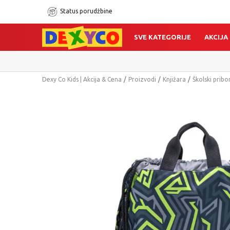
Status porudžbine
SVE KATEGORIJE
AKCIJA
Dexy Co Kids | Akcija & Cena
Proizvodi
Knjižara
Školski pribo