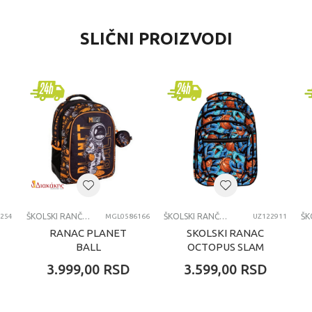
VREDNOST
SLIČNI PROIZVODI
Školski rančevi
Spektra
dečaci
svi uzrasti
SKOLSKI RANCEVI
ŠKOLSKI RANČEVI
ŠKOLSKI RANČEVI
254
MGL0586166
UZ122911
RANAC PLANET
SKOLSKI RANAC
BALL
OCTOPUS SLAM
DUNK
3.999,00
RSD
3.599,00
RSD