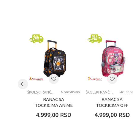
KARAKTERISTIKA
Kategorija
Brend
Pol
Uzrast
Kategorija
ŠKOLSKI RANČEVI
ŠKOLSKI RANČEVI
MGL0586790
MGL0586
RANAC SA
RANAC SA
TOCKICIMA ANIME
TOCKICIMA OFF
BOY
LINE
4.999,00
RSD
4.999,00
RSD