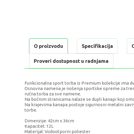
O proizvodu
Specifikacija
Proveri dostupnost u radnjama
Funkcionalna sport torba iz Premium kolekcije ima d
Osnovna namena je nošenja sportske opreme za trening
ručna torba za sve namene.
Na bočnim stranicama nalaze se dupli kanapi koji omo
Na krajevima kanapa postoje sigurnosni metalni završ
torbe.
Dimenzije: 42cm x 36cm
Kapacitet: 12L
Materijal: Vodootporni poliester