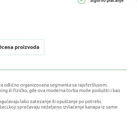
Sigurno plaćanje
Ocena proizvoda
va odlično organizovana segmenta sa rajsferšlusom.
 ili fizičko, gde ova moderna torba može poslužiti i kao
gućavaju lako zatezanje ili opuštanje po potrebi.
eci,koji sprečavaju neželjeno izvlaćenje kanapa iz same