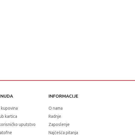
ONUDA
INFORMACIJE
 kupovina
O nama
b kartica
Radnje
korisničko uputstvo
Zaposlenje
atofne
Najčešća pitanja