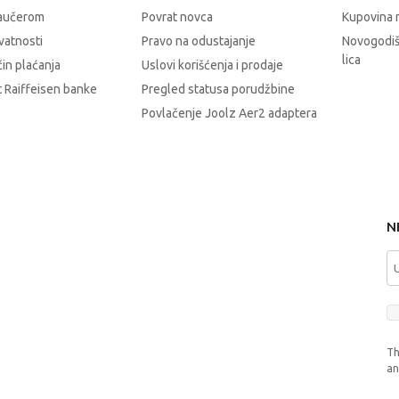
vaučerom
Povrat novca
Kupovina 
ivatnosti
Pravo na odustajanje
Novogodiš
lica
čin plaćanja
Uslovi korišćenja i prodaje
 Raiffeisen banke
Pregled statusa porudžbine
Povlačenje Joolz Aer2 adaptera
N
Th
a