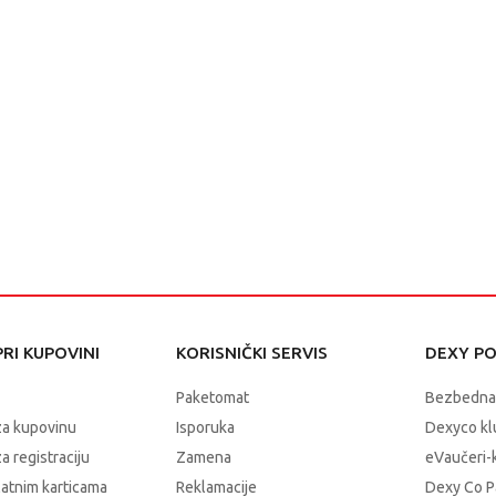
RI KUPOVINI
KORISNIČKI SERVIS
DEXY P
Paketomat
Bezbedna
za kupovinu
Isporuka
Dexyco klu
a registraciju
Zamena
eVaučeri-
latnim karticama
Reklamacije
Dexy Co P