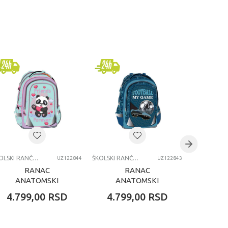
ŠKOLSKI RANČEVI
ŠKOLSKI RANČEVI
UZ122844
UZ122843
RANAC
RANAC
RANA
ANATOMSKI
ANATOMSKI
O
OCTOPUS FRIENDS
OCTOPUS
UNIC
4.799,00
RSD
4.799,00
RSD
4.79
FOREVER
FOOTBALL MY
GAME