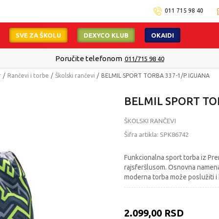
011 715 98 40
SVE ZA ŠKOLU
DEXYCO KLUB
OKAIDI
Poručite telefonom
011/715 98 40
r
Rančevi i torbe
Školski rančevi
BELMIL SPORT TORBA 337-1/P IGUANA
BELMIL SPORT TO
ŠKOLSKI RANČEVI
Šifra artikla:
SPK86742
Funkcionalna sport torba iz Pr
rajsferšlusom. Osnovna namena 
moderna torba može poslužiti i
2.099,00
RSD