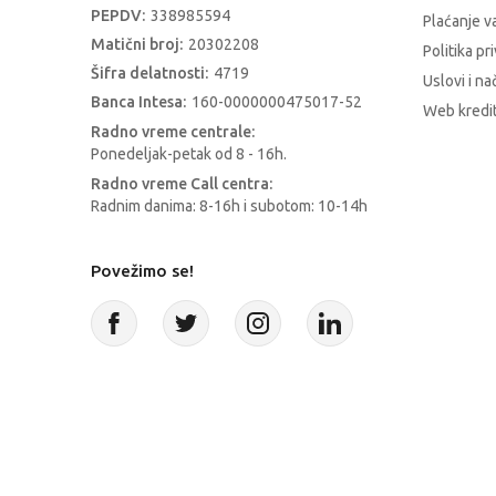
PEPDV:
338985594
Plaćanje 
Matični broj:
20302208
Politika pr
Šifra delatnosti:
4719
Uslovi i na
Banca Intesa:
160-0000000475017-52
Web kredit
Radno vreme centrale:
Ponedeljak-petak od 8 - 16h.
Radno vreme Call centra:
Radnim danima: 8-16h i subotom: 10-14h
Povežimo se!