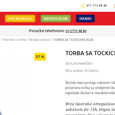
011 715 98 40
SVE ZA ŠKOLU
DEXYCO KLUB
OKAIDI
Poručite telefonom
011/715 98 40
r
Rančevi i torbe
Školski rančevi
TORBA SA TOCKICIMA BLUE
TORBA SA TOCKIC
57
%
ŠKOLSKI RANČEVI
Šifra artikla:
GF240252
Školski dani postaju zabavni i l
prostrana torba sa omiljenim li
najmlađe školarce. Karakteristik
Brza isporuka omogućava 
subotom do 13h, stignu ist