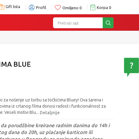
Gift lista
Profil
Korpa
0
Omiljeno
0
Pretraži sajt
IMA BLUE
aki za nošenje uz torbu sa točkićima Bluey! Ova šarena i
kovima iz crtanog filma donosi radost i funkcionalnost za
e: Veseli motivi Blu
...
Detaljnije
da porudžbine kreirane radnim danima do 14h i
og dana do 20h, uz plaćanje karticom ili