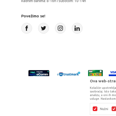
Radnim danima: 8-16h i subotom: 10-14h
Povežimo se!
Ova web-stran
Kolačiće upotreblja
saobraćaj. Isto ta
analizu, a oni ih m
usluge. Nastavkom 
Proizvode na sajtu nastojimo da opišem
potpunosti kompletni i bez gr
Nužni