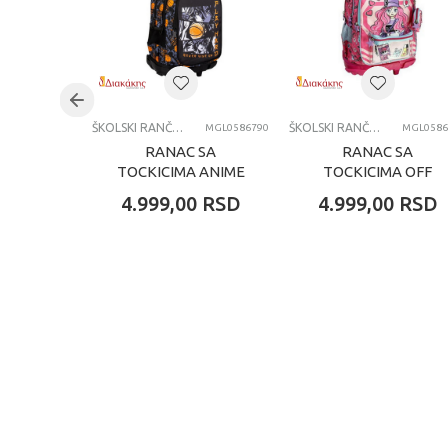
Uzrast
Kategorija
ŠKOLSKI RANČEVI
ŠKOLSKI RANČEVI
MGL0586790
MGL0586
RANAC SA
RANAC SA
TOCKICIMA ANIME
TOCKICIMA OFF
BOY
LINE
4.999,00
RSD
4.999,00
RSD