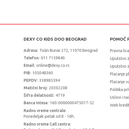
DEXY CO KIDS DOO BEOGRAD
POMOĆ P
Adresa:
Tošin Bunar 272, 11070 Beograd
Pravna lica
Telefon:
011 7159840
Uputstvo 
Email:
online@dexy.co.rs
Uputstvo z
PIB:
105048360
Plaćanje p
PEPDV:
338985594
Plaćanje 
Matični broj:
20302208
Politika pr
Šifra delatnosti:
4719
Uslovi i na
Banca Intesa:
160-0000000475017-52
Web kredit
Radno vreme centrale:
Ponedeljak-petak od 8 - 16h.
Radno vreme Call centra: