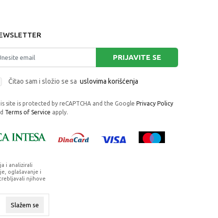
EWSLETTER
PRIJAVITE SE
Čitao sam i složio se sa
uslovima korišćenja
is site is protected by reCAPTCHA and the Google
Privacy Policy
nd
Terms of Service
apply.
i analizirali
e, oglašavanje i
trebljavali njihove
rafije, navedeni u okrviru proizvoda, u
su dostupni u svakom trenutku.
Slažem se