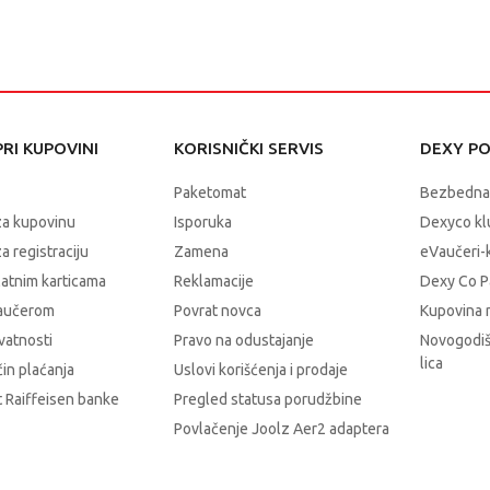
RI KUPOVINI
KORISNIČKI SERVIS
DEXY P
Paketomat
Bezbedna
za kupovinu
Isporuka
Dexyco klu
a registraciju
Zamena
eVaučeri-
latnim karticama
Reklamacije
Dexy Co P
vaučerom
Povrat novca
Kupovina 
ivatnosti
Pravo na odustajanje
Novogodiš
lica
čin plaćanja
Uslovi korišćenja i prodaje
 Raiffeisen banke
Pregled statusa porudžbine
Povlačenje Joolz Aer2 adaptera