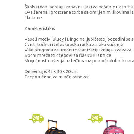
Školski dani postaju zabavni i laki za nošenje uz torbu
Ova šarena i prostrana torba sa omiljenim likovima iz
školarce.
Karakteristike:
Veseli motivi Bluey i Bingo na ljubičastoj pozadini sa 
Čvrsti točkići i teleskopska ručka za lako vučenje
Više pregrada za urednu organizaciju knjiga, svezaka i
Bočni mrežasti džepovi za flašicu ili sitnice
Mogućnost nošenja na leđima uz pomoć udobnih nar
Dimenzije: 45 x 30 x 20 cm
Preporučeno za mlađe osnovce
KARAKTERISTIKA
Kategorija
Brend
Pol