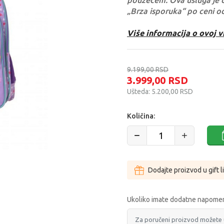
pouzećem. Ova usluga je 
„Brza isporuka“ po ceni o
Više informacija o ovoj v
9.199,00
RSD
3.999,00
RSD
Ušteda:
5.200,00
RSD
Količina:
Dodajte proizvod u gift l
Ukoliko imate dodatne napomen