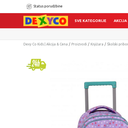
Status porudžbine
SVE KATEGORIJE
AKCIJA
Dexy Co Kids | Akcija & Cena
Proizvodi
Knjižara
Školski pribo