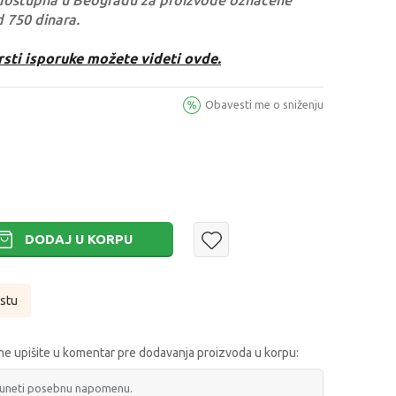
dostupna u Beogradu za proizvode označene
d 750 dinara.
rsti isporuke možete videti ovde.
Obavesti me o sniženju
DODAJ U KORPU
istu
e upišite u komentar pre dodavanja proizvoda u korpu: