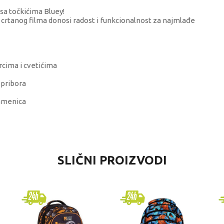
 sa točkićima Bluey!
 crtanog filma donosi radost i funkcionalnost za najmlađe
srcima i cvetićima
 pribora
amenica
VREDNOST
SLIČNI PROIZVODI
Školski rančevi
Graffiti
univerzalno