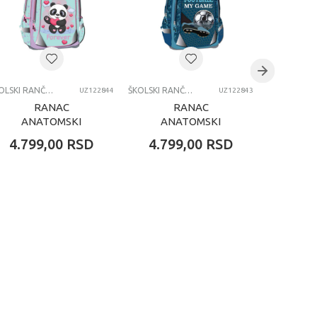
ŠKOLSKI RANČEVI
ŠKOLSKI RANČEVI
UZ122844
UZ122843
RANAC
RANAC
RANA
ANATOMSKI
ANATOMSKI
O
OCTOPUS FRIENDS
OCTOPUS
UNIC
4.799,00
RSD
4.799,00
RSD
4.79
FOREVER
FOOTBALL MY
GAME