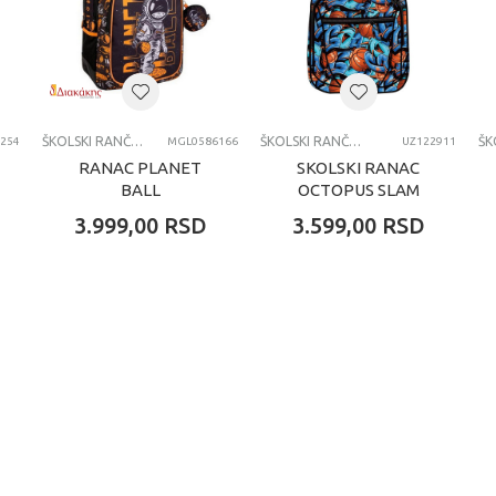
7-8 godina
SKOLSKI RANCEVI
ŠKOLSKI RANČEVI
ŠKOLSKI RANČEVI
254
MGL0586166
UZ122911
RANAC PLANET
SKOLSKI RANAC
BALL
OCTOPUS SLAM
DUNK
3.999,00
RSD
3.599,00
RSD