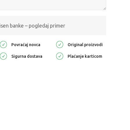
isen banke – pogledaj primer
Povraćaj novca
Original proizvodi
Sigurna dostava
Plaćanje karticom