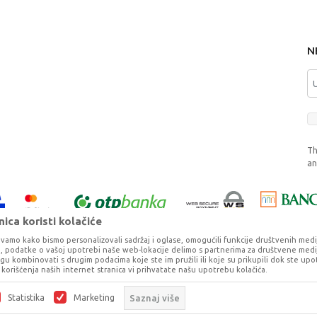
N
Th
a
ica koristi kolačiće
vamo kako bismo personalizovali sadržaj i oglase, omogućili funkcije društvenih medija 
ko, podatke o vašoj upotrebi naše web-lokacije delimo s partnerima za društvene medij
ogu kombinovati s drugim podacima koje ste im pružili ili koje su prikupili dok ste upo
korišćenja naših internet stranica vi prihvatate našu upotrebu kolačića.
o što je preciznije moguće, ali ne možemo garantovati da su svi podaci i fotog
ešaka. Svi artikli prikazani na sajtu su deo naše ponude, ali ne podrazumeva da 
Statistika
Marketing
Saznaj više
©2026
www.dexy.co.rs
, Izrada
NB SOFT
. Sva prava zadržana.