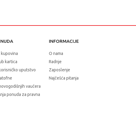
ONUDA
INFORMACIJE
 kupovina
O nama
b kartica
Radnje
korisničko uputstvo
Zaposlenje
atofne
Najčešća pitanja
novogodišnjih vaučera
nja ponuda za pravna