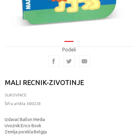
Podeli
MALI RECNIK-ZIVOTINJE
SLIKOVNICE
Šifra artikla:
EB0228
Izdavač:Ballon Media
Uvoznik:Enco Book
Zemlja porekla:Belgija