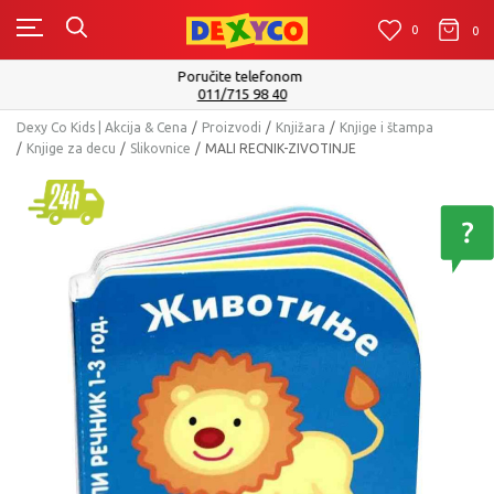
0
0
0
Isporuku možete očekivati u roku od 2 do 4 radna dana!
Pogledaj više
Dexy Co Kids | Akcija & Cena
Proizvodi
Knjižara
Knjige i štampa
Knjige za decu
Slikovnice
MALI RECNIK-ZIVOTINJE