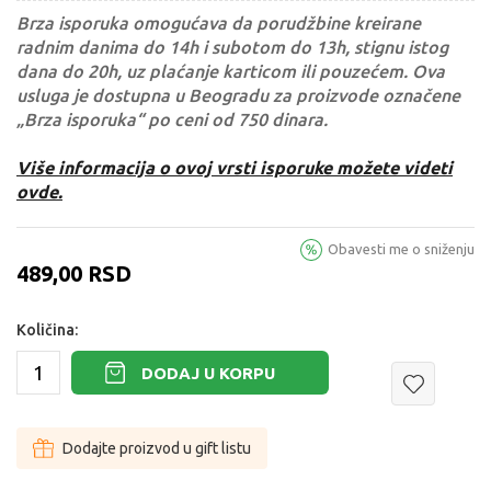
Brza isporuka omogućava da porudžbine kreirane
radnim danima do 14h i subotom do 13h, stignu istog
dana do 20h, uz plaćanje karticom ili pouzećem. Ova
usluga je dostupna u Beogradu za proizvode označene
„Brza isporuka“ po ceni od 750 dinara.
Više informacija o ovoj vrsti isporuke možete videti
ovde.
Obavesti me o sniženju
489,00
RSD
Količina:
DODAJ U KORPU
Dodajte proizvod u gift listu