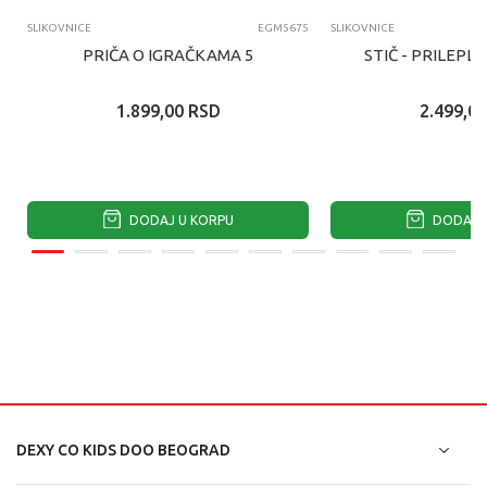
SLIKOVNICE
EGM5675
SLIKOVNICE
PRIČA O IGRAČKAMA 5
STIČ - PRILEPL
1.899,00
RSD
2.499,00
DODAJ U KORPU
DODAJ U
DEXY CO KIDS DOO BEOGRAD