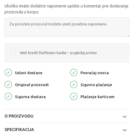
Ukoliko imate dodatne napomene upišite u komentar pre dodavanja
proizvoda u korpu:
Web kredit Raiffeisen banke – pogledaj primer
Uslovi dostave
Povraćaj novca
Original proizvodi
Sigurno plaćanje
Sigurna dostava
Plaćanje karticom
O PROIZVODU
SPECIFIKACIJA