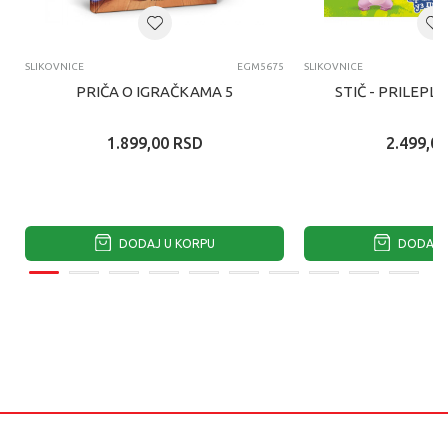
SLIKOVNICE
EGM5675
SLIKOVNICE
PRIČA O IGRAČKAMA 5
STIČ - PRILEPL
1.899,00
RSD
2.499,00
DODAJ U KORPU
DODAJ U