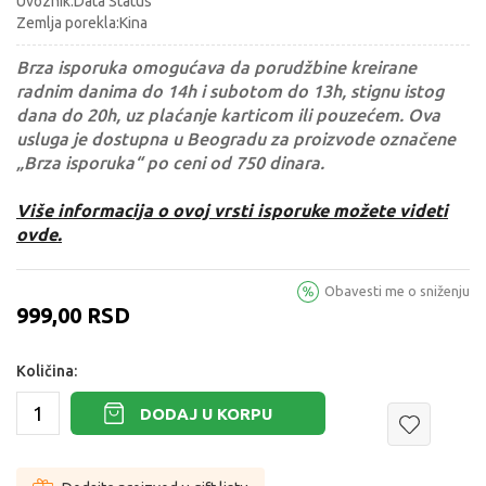
Uvoznik:Data Status
Zemlja porekla:Kina
Brza isporuka omogućava da porudžbine kreirane
radnim danima do 14h i subotom do 13h, stignu istog
dana do 20h, uz plaćanje karticom ili pouzećem. Ova
usluga je dostupna u Beogradu za proizvode označene
„Brza isporuka“ po ceni od 750 dinara.
Više informacija o ovoj vrsti isporuke možete videti
ovde.
Obavesti me o sniženju
999,00
RSD
Količina:
DODAJ U KORPU