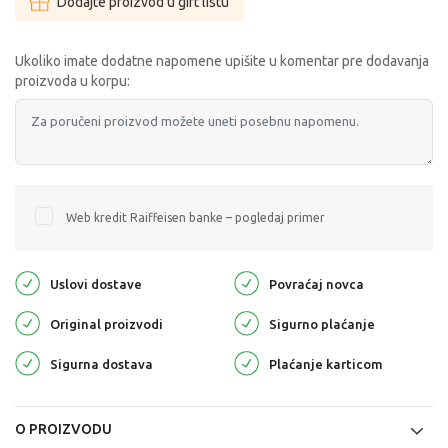
Dodajte proizvod u gift listu
Ukoliko imate dodatne napomene upišite u komentar pre dodavanja
proizvoda u korpu:
Web kredit Raiffeisen banke – pogledaj primer
Uslovi dostave
Povraćaj novca
Original proizvodi
Sigurno plaćanje
Sigurna dostava
Plaćanje karticom
O PROIZVODU