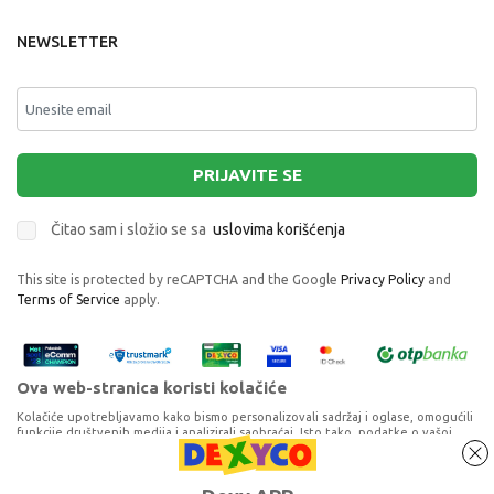
NEWSLETTER
PRIJAVITE SE
Čitao sam i složio se sa
uslovima korišćenja
This site is protected by reCAPTCHA and the Google
Privacy Policy
and
Terms of Service
apply.
Ova web-stranica koristi kolačiće
Kolačiće upotrebljavamo kako bismo personalizovali sadržaj i oglase, omogućili
funkcije društvenih medija i analizirali saobraćaj. Isto tako, podatke o vašoj
upotrebi naše web-lokacije delimo s partnerima za društvene medije,
oglašavanje i analizu, a oni ih mogu kombinovati s drugim podacima koje ste im
ZILI KAMEL - OBLACIM SVOJE SPANSKE LUTKE
pružili ili koje su prikupili dok ste upotrebljavali njihove usluge. Nastavkom
Proizvode na sajtu nastojimo da opišemo što je preciznije moguće, ali ne