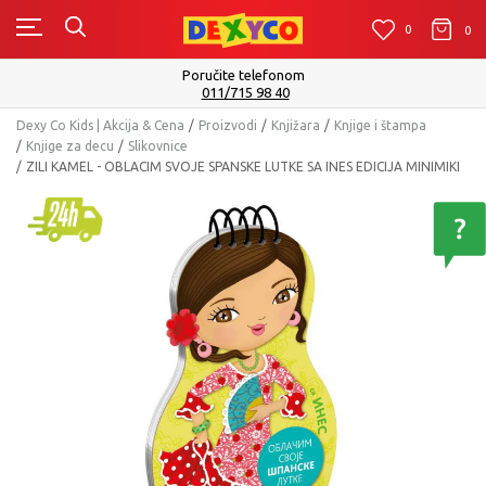
0
0
0
Isporuku možete očekivati u roku od 2 do 4 radna 
Pogledaj više
Dexy Co Kids | Akcija & Cena
Proizvodi
Knjižara
Knjige i štampa
Knjige za decu
Slikovnice
ZILI KAMEL - OBLACIM SVOJE SPANSKE LUTKE SA INES EDICIJA MINIMIKI