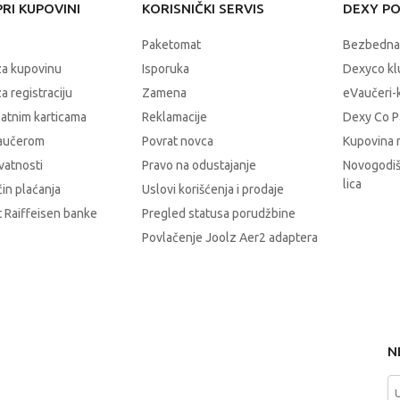
RI KUPOVINI
KORISNIČKI SERVIS
DEXY P
Paketomat
Bezbedna
za kupovinu
Isporuka
Dexyco klu
a registraciju
Zamena
eVaučeri-
latnim karticama
Reklamacije
Dexy Co P
vaučerom
Povrat novca
Kupovina 
ivatnosti
Pravo na odustajanje
Novogodiš
lica
čin plaćanja
Uslovi korišćenja i prodaje
 Raiffeisen banke
Pregled statusa porudžbine
Povlačenje Joolz Aer2 adaptera
N