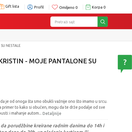
Gift lista
Profil
Korpa
0
Omiljeno
0
Pretraži sajt
 SU NESTALE
RISTIN - MOJE PANTALONE SU
 da je od onoga šta smo obukli važnije ono što imamo u srcu.
a primer to kako si obučen, mogu da te drže podalje od sve
pusti: i mahanje autom
...
Detaljnije
da porudžbine kreirane radnim danima do 14h i