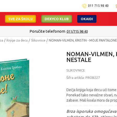
011 715 98 40
SVE ZA ŠKOLU
DEXYCO KLUB
OKAIDI
Poručite telefonom
011/715 98 40
mpa
Knjige za decu
Slikovnice
NOMAN-VILMEN, KRISTIN - MOJE PANTALONE
NOMAN-VILMEN, K
NESTALE
SLIKOVNICE
Šifra artikla:
PROB227
Dečja knjiga koja decu uči tome
Ponekad tako nevažne stvari, n
zabave. Mali koala mora da pro
Brza isporuka omogućava 