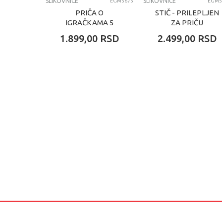
SLIKOVNICE
SLIKOVNICE
EGM5675
EGM5
PRIČA O
STIČ - PRILEPLJEN
IGRAČKAMA 5
ZA PRIČU
1.899,00
RSD
2.499,00
RSD