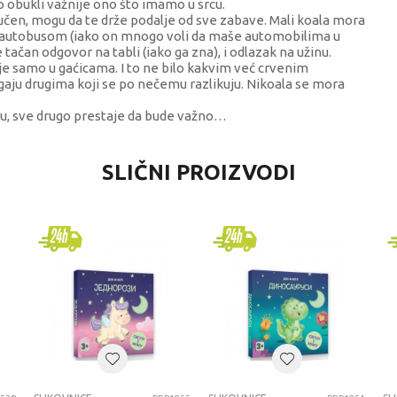
o obukli važnije ono što imamo u srcu.
učen, mogu da te drže podalje od sve zabave. Mali koala mora
e autobusom (iako on mnogo voli da maše automobilima u
še tačan odgovor na tabli (iako ga zna), i odlazak na užinu.
je samo u gaćicama. I to ne bilo kakvim već crvenim
gaju drugima koji se po nečemu razlikuju. Nikoala se mora
ju, sve drugo prestaje da bude važno…
VREDNOST
SLIČNI PROIZVODI
Slikovnice
Propolis books
univerzalno
1-3 godine
SLIKOVNICE