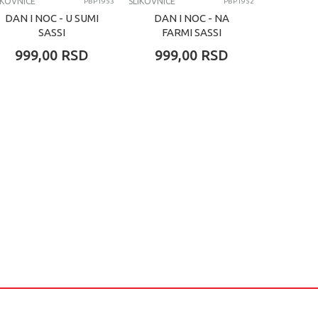
IKOVNICE
SLIKOVNICE
SLIKOVNICE
PBP1953
PBP1952
DAN I NOC - U SUMI
DAN I NOC - NA
GREJS
SASSI
FARMI SASSI
SUKI 
999,00
RSD
999,00
RSD
1.07