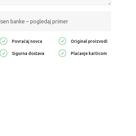
isen banke – pogledaj primer
Povraćaj novca
Original proizvodi
Sigurna dostava
Plaćanje karticom