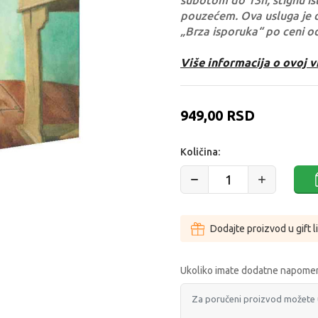
subotom do 13h, stignu ist
pouzećem. Ova usluga je 
„Brza isporuka“ po ceni o
Više informacija o ovoj v
949,00
RSD
Količina:
Dodajte proizvod u gift l
Ukoliko imate dodatne napomen