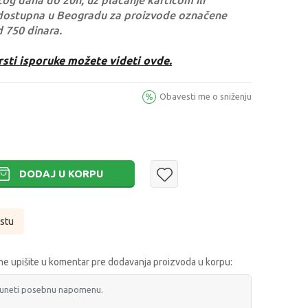
og dana do 20h, uz plaćanje karticom ili
dostupna u Beogradu za proizvode označene
d 750 dinara.
rsti isporuke možete videti ovde.
Obavesti me o sniženju
DODAJ U KORPU
istu
e upišite u komentar pre dodavanja proizvoda u korpu: