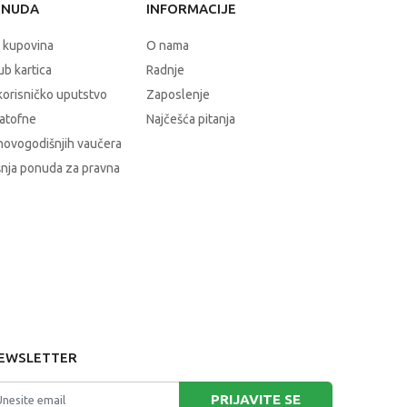
ONUDA
INFORMACIJE
 kupovina
O nama
b kartica
Radnje
korisničko uputstvo
Zaposlenje
atofne
Najčešća pitanja
novogodišnjih vaučera
nja ponuda za pravna
EWSLETTER
PRIJAVITE SE