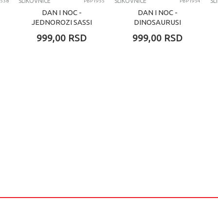
SLIKOVNICE
SLIKOVNICE
SL
538
PBP1955
PBP1954
DAN I NOC -
DAN I NOC -
JEDNOROZI SASSI
DINOSAURUSI
SASSI
999,00
RSD
999,00
RSD