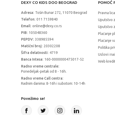
DEXY CO KIDS DOO BEOGRAD
POMOĆ P
Adresa:
Tošin Bunar 272, 11070 Beograd
Pravna lica
Telefon:
011 7159840
Uputstvo 
Email:
online@dexy.co.rs
Uputstvo z
PIB:
105048360
Plaćanje p
PEPDV:
338985594
Plaćanje 
Matični broj:
20302208
Politika pr
Šifra delatnosti:
4719
Uslovi i na
Banca Intesa:
160-0000000475017-52
Web kredit
Radno vreme centrale:
Ponedeljak-petak od 8 - 16h.
Radno vreme Call centra:
Radnim danima: 8-16h i subotom: 10-14h
Povežimo se!