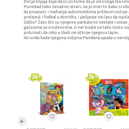
Dečja knjiga koja decu uči tome da je od onoga šta sm
Ponekad tako nevažne stvari, na primer to kako si ob
da propusti: i mahanje automobilima prilikom vožnj
prolazu); i fudbal u dvorištu, i javljanje na času da ispi
Zašto? Zato što su njegove pantalone nestale i ostao 
gaćicama sa srculencima. O ne! Koale se tako često ru
pobrinuti da niko u školi ne otkrije njegovu tajnu.
Ali onda kada njegova voljena Pandana upada u nevol
KARAKTERISTIKA
Kategorija
Brend
Pol
Uzrast
Kategorija