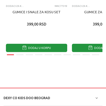
DODACI ZA KOSU
NNC77319
DODACI ZA KOSU
GUMICE I SNALE ZA KOSU SET
GUMICE ZA K
399,00
RSD
399,00
DODAJ U KORPU
DODAJ U
DEXY CO KIDS DOO BEOGRAD