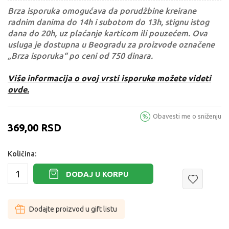
Brza isporuka omogućava da porudžbine kreirane
radnim danima do 14h i subotom do 13h, stignu istog
dana do 20h, uz plaćanje karticom ili pouzećem. Ova
usluga je dostupna u Beogradu za proizvode označene
„Brza isporuka“ po ceni od 750 dinara.
Više informacija o ovoj vrsti isporuke možete videti
ovde.
Obavesti me o sniženju
369,00
RSD
Količina:
DODAJ U KORPU
Dodajte proizvod u gift listu