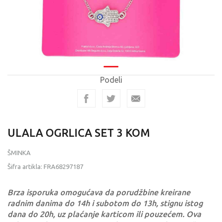
Podeli
ULALA OGRLICA SET 3 KOM
ŠMINKA
Šifra artikla:
FRA68297187
Brza isporuka omogućava da porudžbine kreirane
radnim danima do 14h i subotom do 13h, stignu istog
dana do 20h, uz plaćanje karticom ili pouzećem. Ova