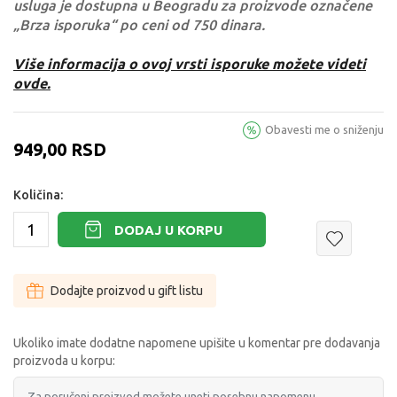
usluga je dostupna u Beogradu za proizvode označene
„Brza isporuka“ po ceni od 750 dinara.
Više informacija o ovoj vrsti isporuke možete videti
ovde.
Obavesti me o sniženju
949,00
RSD
Količina:
DODAJ U KORPU
Dodajte proizvod u gift listu
Ukoliko imate dodatne napomene upišite u komentar pre dodavanja
proizvoda u korpu: