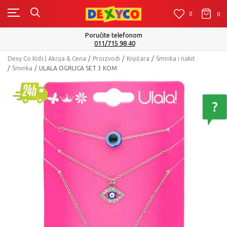
0
0
0
Poručite telefonom
011/715 98 40
Dexy Co Kids | Akcija & Cena
Proizvodi
Knjižara
Šminka i nakit
Šminka
ULALA OGRLICA SET 3 KOM