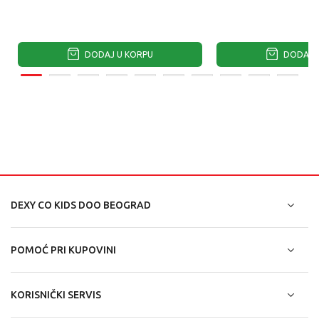
DODAJ U KORPU
DODAJ U
DEXY CO KIDS DOO BEOGRAD
POMOĆ PRI KUPOVINI
KORISNIČKI SERVIS