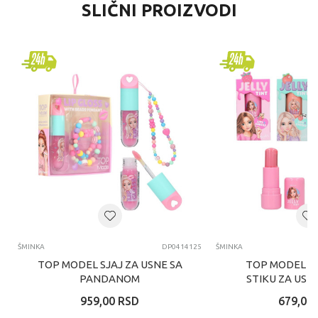
SLIČNI PROIZVODI
ŠMINKA
DP0414125
ŠMINKA
TOP MODEL SJAJ ZA USNE SA
TOP MODEL R
PANDANOM
STIKU ZA USN
959,00
RSD
679,00