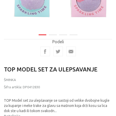
Podeli
TOP MODEL SET ZA ULEPSAVANJE
ŠMINKA
Šifra artikla:
DP0412830
TOP Model set za ulepšavanje se sastoji od velike dvobojne kugle
za kupanje i meke trake za glavu sa mašnom koja drži kosu sa lica
dok ste u kadi ili tokom svakodn
...