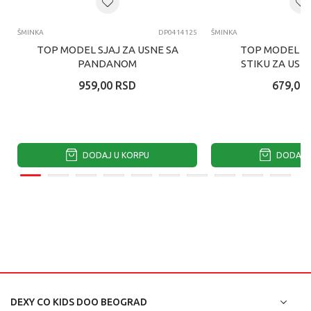
ŠMINKA
DP0414125
ŠMINKA
TOP MODEL SJAJ ZA USNE SA
TOP MODEL R
PANDANOM
STIKU ZA USN
959,00
RSD
679,00
DODAJ U KORPU
DODAJ U
DEXY CO KIDS DOO BEOGRAD