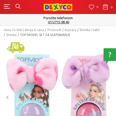
0
0
0
Poručite telefonom
011/715 98 40
Dexy Co Kids | Akcija & Cena
Proizvodi
Knjižara
Šminka i nakit
Šminka
TOP MODEL SET ZA ULEPSAVANJE