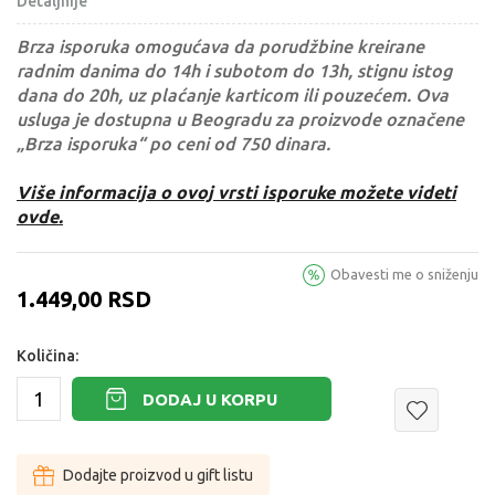
Detaljnije
Brza isporuka omogućava da porudžbine kreirane
radnim danima do 14h i subotom do 13h, stignu istog
dana do 20h, uz plaćanje karticom ili pouzećem. Ova
usluga je dostupna u Beogradu za proizvode označene
„Brza isporuka“ po ceni od 750 dinara.
Više informacija o ovoj vrsti isporuke možete videti
ovde.
Obavesti me o sniženju
1.449,00
RSD
Količina:
DODAJ U KORPU
Dodajte proizvod u gift listu