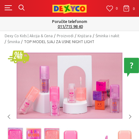
0
0
0
Isporuku možete očekivati u roku od 2 do 4 radna da
Pogledaj više
Dexy Co Kids | Akcija & Cena
Proizvodi
Knjižara
Šminka i nakit
Šminka
TOP MODEL SJAJ ZA USNE NIGHT LIGHT