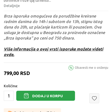
borovnice i roze sjaj sa miriso
...
Detaljnije
Brza isporuka omogućava da porudžbine kreirane
radnim danima do 14h i subotom do 13h, stignu istog
dana do 20h, uz plaćanje karticom ili pouzećem. Ova
usluga je dostupna u Beogradu za proizvode označene
„Brza isporuka“ po ceni od 750 dinara.
Više informacija o ovoj vrsti isporuke možete videti
ovde.
Obavesti me o sniženju
799,00
RSD
Količina:
DODAJ U KORPU