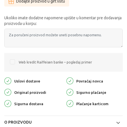
Dodajte proizvod u gift listu
Ukoliko imate dodatne napomene upišite u komentar pre dodavanja
proizvoda u korpu:
Web kredit Raiffeisen banke – pogledaj primer
Uslovi dostave
Povraćaj novca
Original proizvodi
Sigurno plaćanje
Sigurna dostava
Plaćanje karticom
O PROIZVODU