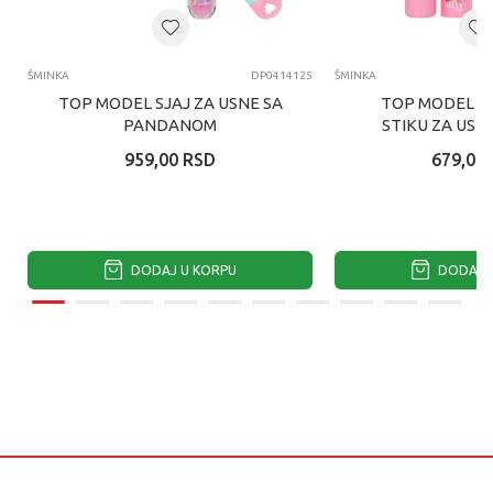
ŠMINKA
DP0414125
ŠMINKA
TOP MODEL SJAJ ZA USNE SA
TOP MODEL R
PANDANOM
STIKU ZA USN
959,00
RSD
679,00
DODAJ U KORPU
DODAJ U