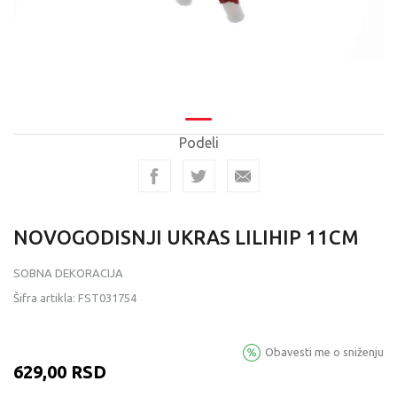
Podeli
NOVOGODISNJI UKRAS LILIHIP 11CM
SOBNA DEKORACIJA
Šifra artikla:
FST031754
Obavesti me o sniženju
629,00
RSD