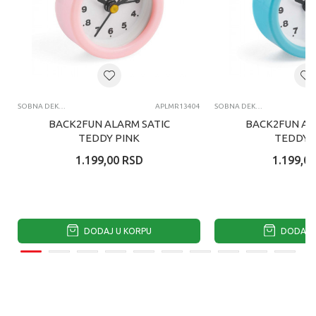
SOBNA DEKORACIJA
APLMR13404
SOBNA DEKORACIJA
BACK2FUN ALARM SATIC
BACK2FUN AL
TEDDY PINK
TEDDY 
1.199,00
RSD
1.199,00
DODAJ U KORPU
DODAJ U