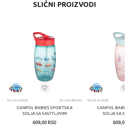
SLIČNI PROIZVODI
ŠOLJE ZA BEBE
MCG691899346
ŠOLJE ZA BEBE
CANPOL BABIES SPORTSKA
CANPOL BABIE
SOLJA SA SAVITLJIVIM
SOLJA SA SA
KLJUNOM OD 400ML CARS
KLJUNOM OD 400
609,00
RSD
609,00
56/618_BLU
56/618_P