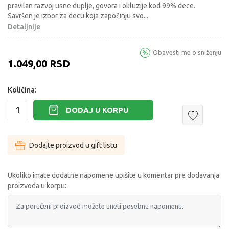
pravilan razvoj usne duplje, govora i okluzije kod 99% dece.
Savršen je izbor za decu koja započinju svo
...
Detaljnije
Obavesti me o sniženju
1.049,00
RSD
Količina:
DODAJ U KORPU
Dodajte proizvod u gift listu
Ukoliko imate dodatne napomene upišite u komentar pre dodavanja
proizvoda u korpu: