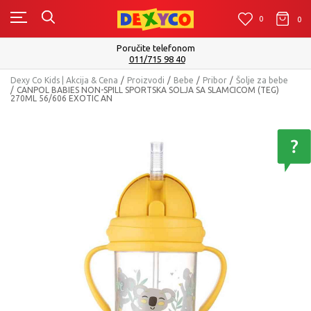
0
0
0
Poručite telefonom
011/715 98 40
Dexy Co Kids | Akcija & Cena
Proizvodi
Bebe
Pribor
Šolje za bebe
CANPOL BABIES NON-SPILL SPORTSKA SOLJA SA SLAMCICOM (TEG)
270ML 56/606 EXOTIC AN