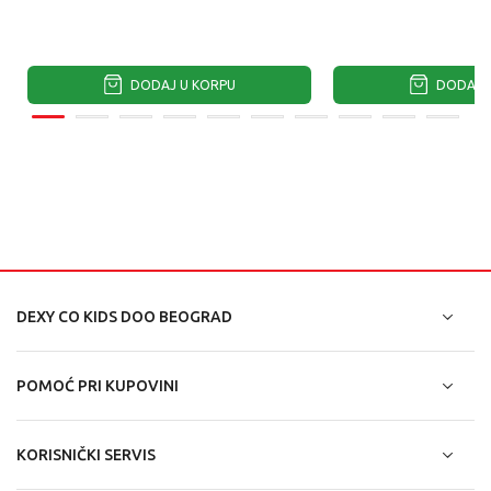
DODAJ U KORPU
DODAJ U
DEXY CO KIDS DOO BEOGRAD
POMOĆ PRI KUPOVINI
KORISNIČKI SERVIS