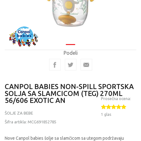
Podeli
CANPOL BABIES NON-SPILL SPORTSKA
SOLJA SA SLAMCICOM (TEG) 270ML
56/606 EXOTIC AN
Prosečna ocena:
ŠOLJE ZA BEBE
1 glas
Šifra artikla:
MCG691852785
Nove Canpol babies šolje sa slamčicom sa utegom podržavaju