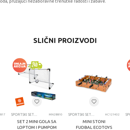
voda, pružajući nezaboravne trenutke radosti i zabave.
VREDNOST
SLIČNI PROIZVODI
Sportski setovi
Mondo
dečaci
4-6 godina
SPORTSKI SETOVI
SPORTSKI SETOVI
SPORTSKI SETOVI
817
MN28810
HC121402
SET 2 MINI GOLA SA
MINI STONI
LOPTOM I PUMPOM
FUDBAL ECOTOYS