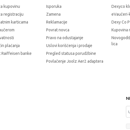
za kupovinu
Isporuka
Dexyco klu
a registraciju
Zamena
eVaučeri-
latnim karticama
Reklamacije
Dexy Co P
vaučerom
Povrat novca
Kupovina 
ivatnosti
Pravo na odustajanje
Novogodiš
lica
čin plaćanja
Uslovi korišćenja i prodaje
 Raiffeisen banke
Pregled statusa porudžbine
Povlačenje Joolz Aer2 adaptera
N