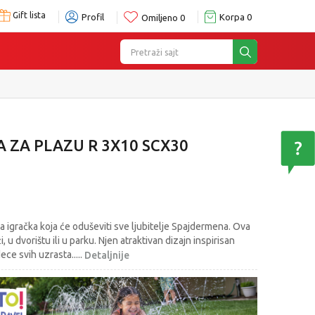
Gift lista
Profil
Korpa
0
Omiljeno
0
Pretraži sajt
 ZA PLAZU R 3X10 SCX30
a igračka koja će oduševiti sve ljubitelje Spajdermena. Ova
, u dvorištu ili u parku. Njen atraktivan dizajn inspirisan
ece svih uzrasta..
...
Detaljnije