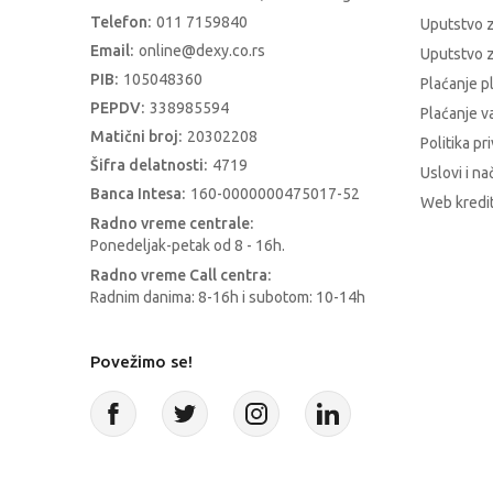
Telefon:
011 7159840
Uputstvo 
Email:
online@dexy.co.rs
Uputstvo z
PIB:
105048360
Plaćanje p
PEPDV:
338985594
Plaćanje 
Matični broj:
20302208
Politika pr
Šifra delatnosti:
4719
Uslovi i na
Banca Intesa:
160-0000000475017-52
Web kredit
Radno vreme centrale:
Ponedeljak-petak od 8 - 16h.
Radno vreme Call centra:
Radnim danima: 8-16h i subotom: 10-14h
Povežimo se!