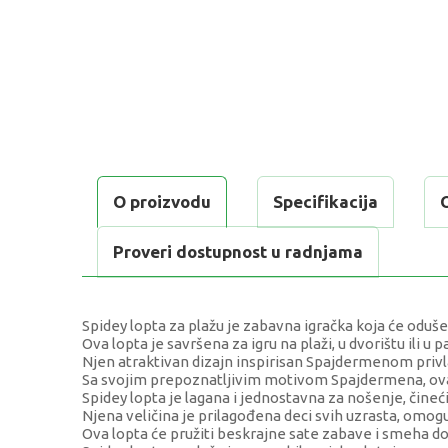
O proizvodu
Specifikacija
Proveri dostupnost u radnjama
Spidey lopta za plažu je zabavna igračka koja će oduše
Ova lopta je savršena za igru na plaži, u dvorištu ili u p
Njen atraktivan dizajn inspirisan Spajdermenom privla
Sa svojim prepoznatljivim motivom Spajdermena, ova l
Spidey lopta je lagana i jednostavna za nošenje, čineći
Njena veličina je prilagođena deci svih uzrasta, omog
Ova lopta će pružiti beskrajne sate zabave i smeha dok s