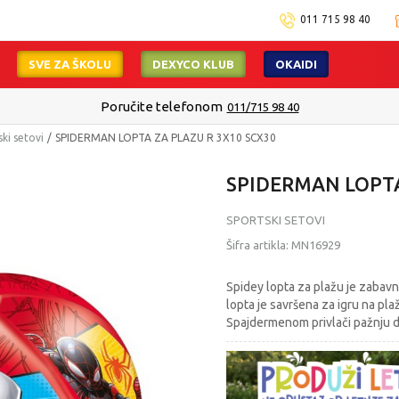
011 715 98 40
SVE ZA ŠKOLU
DEXYCO KLUB
OKAIDI
Poručite telefonom
011/715 98 40
ki setovi
SPIDERMAN LOPTA ZA PLAZU R 3X10 SCX30
SPIDERMAN LOPTA
SPORTSKI SETOVI
Šifra artikla:
MN16929
Spidey lopta za plažu je zabavn
lopta je savršena za igru na plaži
Spajdermenom privlači pažnju d