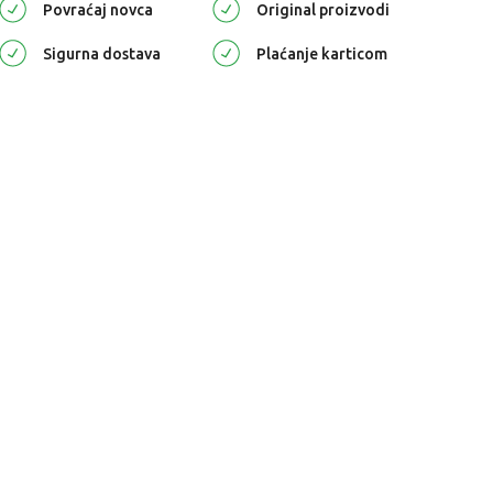
Povraćaj novca
Original proizvodi
Sigurna dostava
Plaćanje karticom