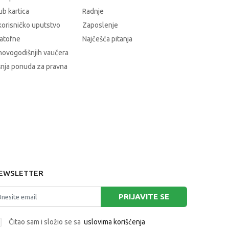
b kartica
Radnje
korisničko uputstvo
Zaposlenje
atofne
Najčešća pitanja
novogodišnjih vaučera
nja ponuda za pravna
EWSLETTER
PRIJAVITE SE
Čitao sam i složio se sa
uslovima korišćenja