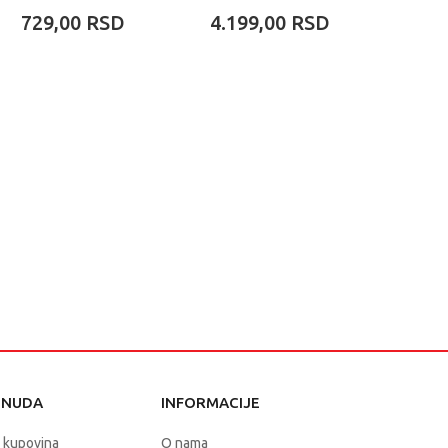
MET
729,00
RSD
4.199,00
RSD
1.99
ONUDA
INFORMACIJE
 kupovina
O nama