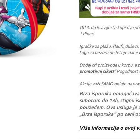
Od 3. do 9. avgusta kupi dva pr
1 dinar!
Igračke za plažu, šlaufi, dušeci
toga za bezbrižne letnje dane i
Dodaj tri proizvoda u korpu, a
promotivni tiket!“
Pogodnost ć
Akcija važi SAMO onlajn na ww
Brza isporuka omogućava 
subotom do 13h, stignu ist
pouzećem. Ova usluga je 
„Brza isporuka“ po ceni o
Više informacija o ovoj v