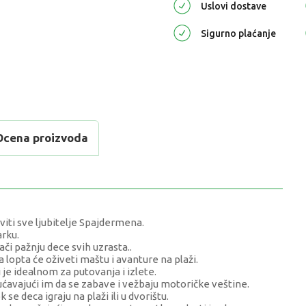
Uslovi dostave
Sigurno plaćanje
Ocena proizvoda
viti sve ljubitelje Spajdermena.
arku.
či pažnju dece svih uzrasta..
opta će oživeti maštu i avanture na plaži.
 je idealnom za putovanja i izlete.
ućavajući im da se zabave i vežbaju motoričke veštine.
e deca igraju na plaži ili u dvorištu.