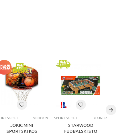
SPORTSKI SETOVI
SPORTSKI SETOVI
VDS03459
BEXJ6022
JOKIC MINI
STARWOOD
ST
SPORTSKI KOS
FUDBALSKI STO
FUDB