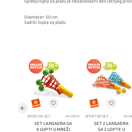
Spidey lopta za plažu je nezaobilazni deo letnjeg pro
Diameter: 50 cm
Sadrži: lopta za plažu
KARAKTERISTIKA
Kategorija
Brend
Pol
Uzrast
Kategorija
SPORTSKI SETOVI
SPORTSKI SETOVI
MN28818
MN28
SET LANSAERA SA
SET 2 LANSAERA
6 LOPTI U MREŽI
SA 2 LOPTE U