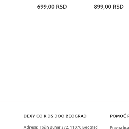
MREŽI
699,00
RSD
899,00
RSD
DEXY CO KIDS DOO BEOGRAD
POMOĆ P
Adresa:
Tošin Bunar 272, 11070 Beograd
Pravna lica