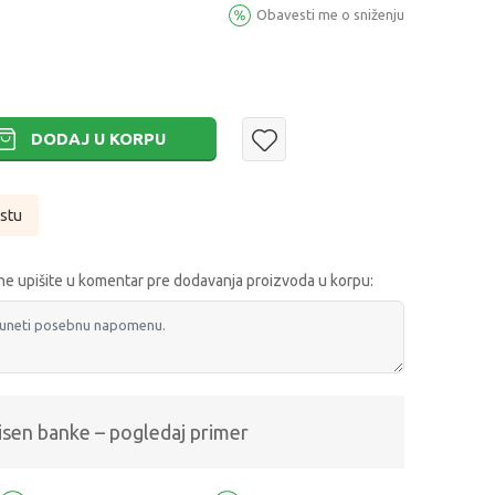
Obavesti me o sniženju
DODAJ U KORPU
istu
e upišite u komentar pre dodavanja proizvoda u korpu:
isen banke – pogledaj primer