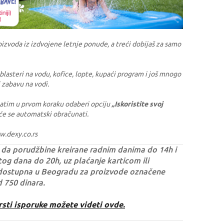
oizvoda iz izdvojene letnje ponude, a treći dobijaš za samo
, blasteri na vodu, kofice, lopte, kupaći program i još mnogo
 zabavu na vodi.
 zatim u prvom koraku odaberi opciju
„Iskoristite svoj
e se automatski obračunati.
w.dexy.co.rs
da porudžbine kreirane radnim danima do 14h i
og dana do 20h, uz plaćanje karticom ili
dostupna u Beogradu za proizvode označene
d 750 dinara.
rsti isporuke možete videti ovde.