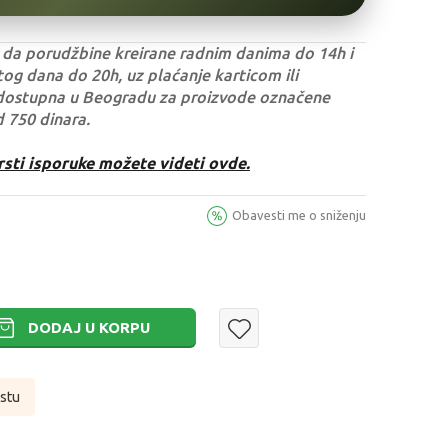
da porudžbine kreirane radnim danima do 14h i
og dana do 20h, uz plaćanje karticom ili
dostupna u Beogradu za proizvode označene
d 750 dinara.
rsti isporuke možete videti ovde.
Obavesti me o sniženju
DODAJ U KORPU
istu