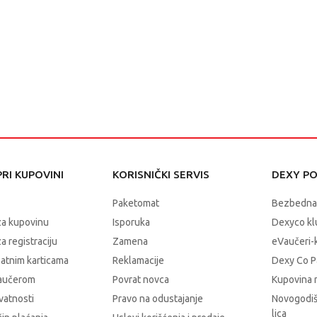
RI KUPOVINI
KORISNIČKI SERVIS
DEXY P
Paketomat
Bezbedna
za kupovinu
Isporuka
Dexyco klu
a registraciju
Zamena
eVaučeri-
latnim karticama
Reklamacije
Dexy Co P
vaučerom
Povrat novca
Kupovina 
ivatnosti
Pravo na odustajanje
Novogodiš
lica