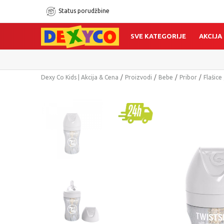
Status porudžbine
SVE KATEGORIJE
AKCIJA
Dexy Co Kids | Akcija & Cena
Proizvodi
Bebe
Pribor
Flašice