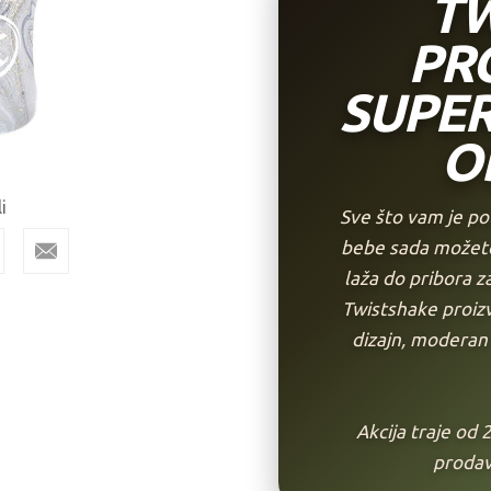
TW
PR
SUPE
O
i
Sve što vam je p
bebe sada možete 
laža do pribora z
Twistshake proizv
dizajn, moderan 
Akcija traje od 
prodav