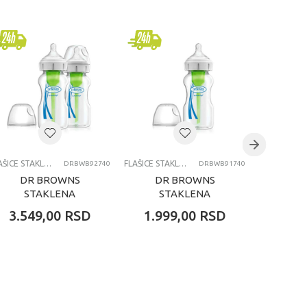
FLAŠICE STAKLENE
FLAŠICE STAKLENE
DRBWB92740
DRBWB91740
DR BROWNS
DR BROWNS
DR
STAKLENA
STAKLENA
ST
OPTIONS WIDE
OPTIONS WIDE
OPT
3.549,00
RSD
1.999,00
RSD
3.19
NECK FLASICA
NECK FLASICA
NEC
270ML 2 U
270ML
15
PAKOVANJU
PA