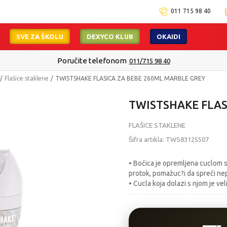
011 715 98 40
SVE ZA ŠKOLU
DEXYCO KLUB
OKAIDI
Isporuku možete očekivati u roku od 2 do 4 radna dana!
Pogledaj viš
Flašice staklene
TWISTSHAKE FLASICA ZA BEBE 260ML MARBLE GREY
TWISTSHAKE FLAS
FLAŠICE STAKLENE
Šifra artikla:
TWS83125507
• Bočica je opremljena cuclom sa
protok, pomažuc?i da spreči ne
• Cucla koja dolazi s njom je vel