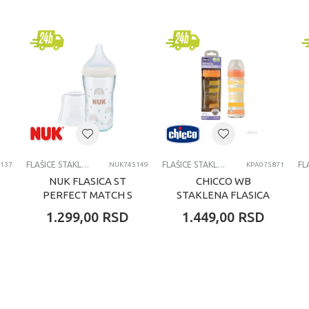
Twistshake
0+ meseci
FLAŠICE STAKLENE
FLAŠICE STAKLENE
137
NUK745149
KPA075871
NUK FLASICA ST
CHICCO WB
PERFECT MATCH S
STAKLENA FLASICA
RAINOW 230ML
240ML SILIKON
1.299,00
RSD
1.449,00
RSD