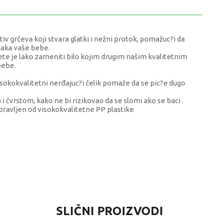
v grčeva koji stvara glatki i nežni protok, pomažuc?i da
maka vaše bebe.
ožete je lako zameniti bilo kojim drugim našim kvalitetnim
bebe.
visokokvalitetni nerđajuc?i čelik pomaže da se pic?e dugo
i čvrstom, kako ne bi rizikovao da se slomi ako se baci .
ravljen od visokokvalitetne PP plastike
VREDNOST
SLIČNI PROIZVODI
Flašice staklene