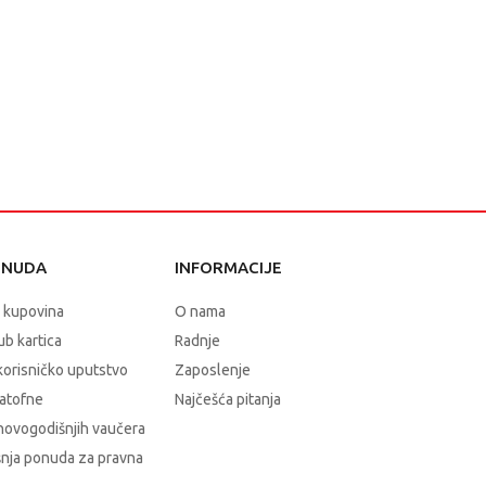
ONUDA
INFORMACIJE
 kupovina
O nama
b kartica
Radnje
korisničko uputstvo
Zaposlenje
atofne
Najčešća pitanja
novogodišnjih vaučera
nja ponuda za pravna