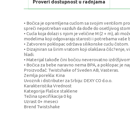
Proveri dostupnost u radnjama
• Bočica je opremljena cuclom sa svojim ventilom proti
spreči nepotreban vazduh da dođe do osetljivog sto
• Cucla koja dolazi s njom je veličine M (2 + m), ali m
modelima koji odgovaraju starosti i potrebama vaše 
• Zatvoreni poklopac održava silikonske cuclu čistom.
• Dizajniran sa širim vratom koji olakšava čišc?enje, 
hladi.
• Materijal takođe čini bočicu neverovatno izdržljivom 
• Bočica za bebe naravno nema BPA, a poklopac je nap
Proizvođač: Twistshake of Sveden AB, Vasteras.
Zemlja porekla: Kina
Uvoznik i distributer za Srbiju: DEXY CO d.o.o.
Karakteristika Vrednost
Kategorija Flašice staklene
Težina specifikacija 0 kg
Uzrast 0+ meseci
Brend Twistshake
KARAKTERISTIKA
Kategorija