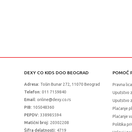
DEXY CO KIDS DOO BEOGRAD
POMOĆ P
Adresa:
Tošin Bunar 272, 11070 Beograd
Pravna lica
Telefon:
011 7159840
Uputstvo 
Email:
online@dexy.co.rs
Uputstvo z
PIB:
105048360
Plaćanje p
PEPDV:
338985594
Plaćanje 
Matični broj:
20302208
Politika pr
Šifra delatnosti:
4719