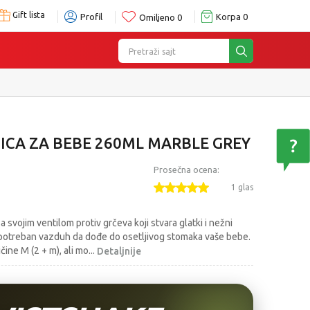
Gift lista
Profil
Korpa
0
Omiljeno
0
Pretraži sajt
e
ICA ZA BEBE 260ML MARBLE GREY
Prosečna ocena:
1 glas
 svojim ventilom protiv grčeva koji stvara glatki i nežni
potreban vazduh da dođe do osetljivog stomaka vaše bebe.
ičine M (2 + m), ali mo
...
Detaljnije