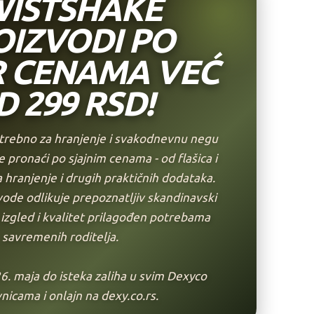
ISTSHAKE
OIZVODI PO
R CENAMA VEĆ
D 299 RSD!
otrebno za hranjenje i svakodnevnu negu
pronaći po sjajnim cenama - od flašica i
a hranjenje i drugih praktičnih dodataka.
ode odlikuje prepoznatljiv skandinavski
izgled i kvalitet prilagođen potrebama
savremenih roditelja.
26. maja do isteka zaliha u svim Dexyco
nicama i onlajn na dexy.co.rs.