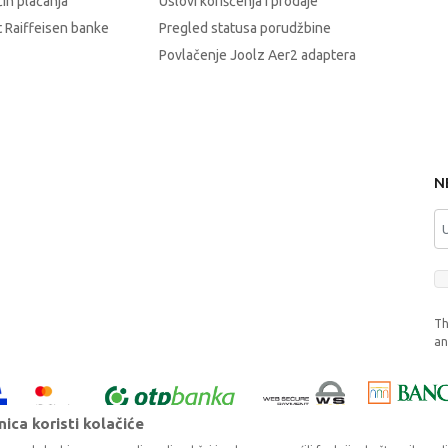
čin plaćanja
Uslovi korišćenja i prodaje
 Raiffeisen banke
Pregled statusa porudžbine
Povlačenje Joolz Aer2 adaptera
N
Th
a
ica koristi kolačiće