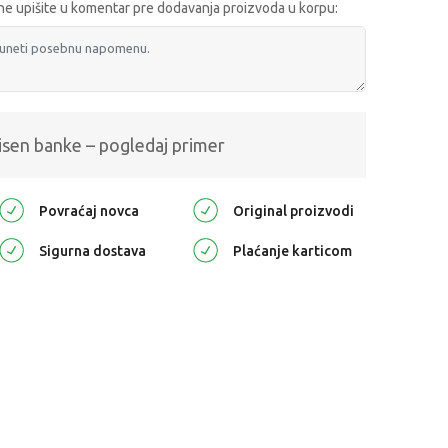
e upišite u komentar pre dodavanja proizvoda u korpu:
isen banke – pogledaj primer
Povraćaj novca
Original proizvodi
Sigurna dostava
Plaćanje karticom