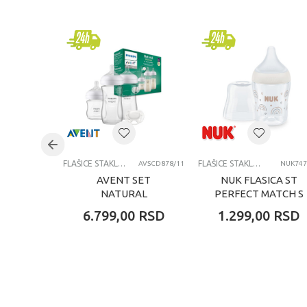
Brend
Uzrast
FLAŠICE STAKLENE
FLAŠICE STAKLENE
AVSCD878/11
NUK747
AVENT SET
NUK FLASICA ST
NATURAL
PERFECT MATCH S
RESPONSE
RAINOW 120ML
6.799,00
RSD
1.299,00
RSD
STAKLENA FLAŠICA
SA VARALICOM