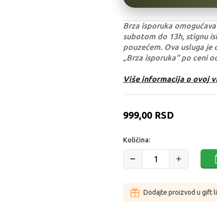
Brza isporuka omogućava 
subotom do 13h, stignu ist
pouzećem. Ova usluga je 
„Brza isporuka“ po ceni o
Više informacija o ovoj v
999,00
RSD
Količina:
Dodajte proizvod u gift l