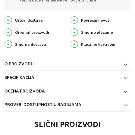
Web kredit Raiffeisen banke – pogledaj primer
Uslovi dostave
Povraćaj novca
Original proizvodi
Sigurno plaćanje
Sigurna dostava
Plaćanje karticom
O PROIZVODU
SPECIFIKACIJA
OCENA PROIZVODA
PROVERI DOSTUPNOST U RADNJAMA
SLIČNI PROIZVODI