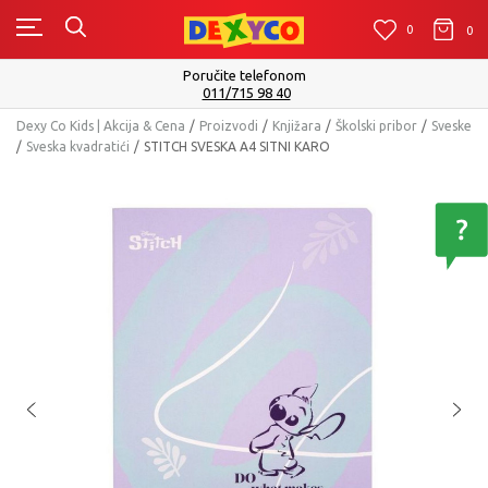
0
0
0
Poručite telefonom
011/715 98 40
Dexy Co Kids | Akcija & Cena
Proizvodi
Knjižara
Školski pribor
Sveske
Sveska kvadratići
STITCH SVESKA A4 SITNI KARO