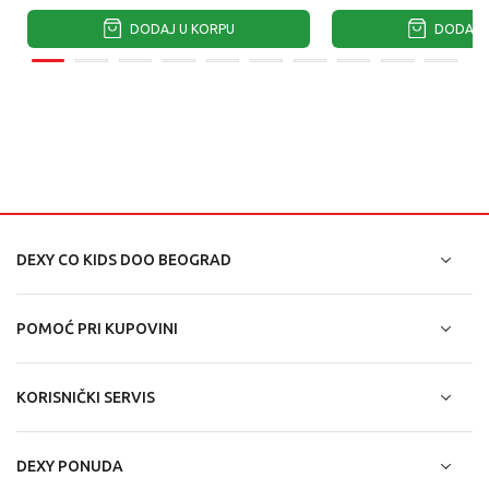
DODAJ U KORPU
DODAJ U
DEXY CO KIDS DOO BEOGRAD
POMOĆ PRI KUPOVINI
KORISNIČKI SERVIS
DEXY PONUDA