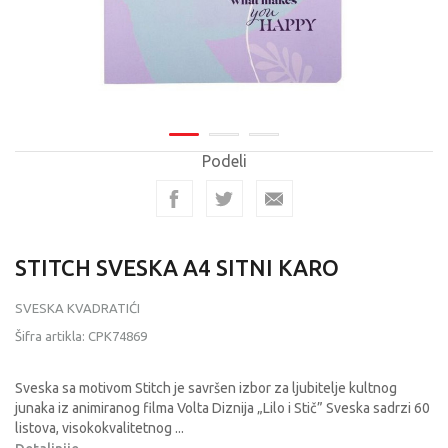
Podeli
STITCH SVESKA A4 SITNI KARO
SVESKA KVADRATIĆI
Šifra artikla:
CPK74869
Sveska sa motivom Stitch je savršen izbor za ljubitelje kultnog
junaka iz animiranog filma Volta Diznija „Lilo i Stič” Sveska sadrzi 60
listova, visokokvalitetnog
...