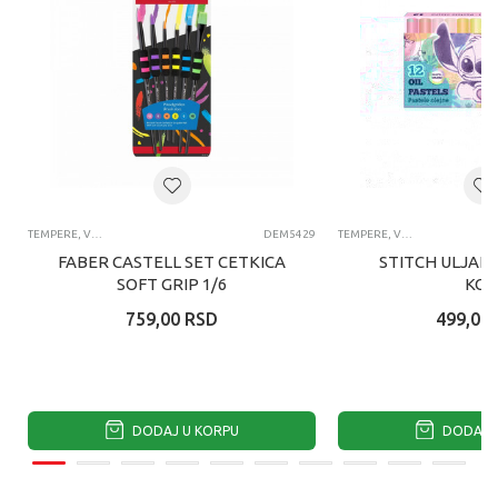
TEMPERE, VODENE BOJICE, ČETKICE, POSUDE I PALETE ZA LIKOVNO
DEM5429
TEMPERE, VODENE BOJICE, ČETKICE, POSUDE I PALETE ZA LIKOVNO
FABER CASTELL SET CETKICA
STITCH ULJANI
SOFT GRIP 1/6
KO
759,00
RSD
499,00
DODAJ U KORPU
DODAJ U