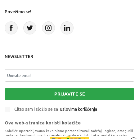
Povežimo se!
NEWSLETTER
PRIJAVITE SE
Čitao sam i složio se sa
uslovima korišćenja
Ova web-stranica koristi kolačiće
This site is protected by reCAPTCHA and the Google
Privacy Policy
and
Terms of Service
apply.
Kolačiće upotrebljavamo kako bismo personalizovali sadržaj i oglase, omogućili
funkcije društvenih medija i analizirali saobraćaj. Isto tako, podatke o vašoj