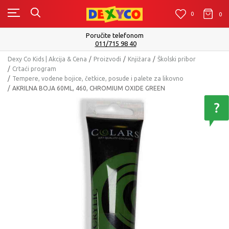
0
0
0
Poručite telefonom
011/715 98 40
Dexy Co Kids | Akcija & Cena
Proizvodi
Knjižara
Školski pribor
Crtaći program
Tempere, vodene bojice, četkice, posude i palete za likovno
AKRILNA BOJA 60ML, 460, CHROMIUM OXIDE GREEN