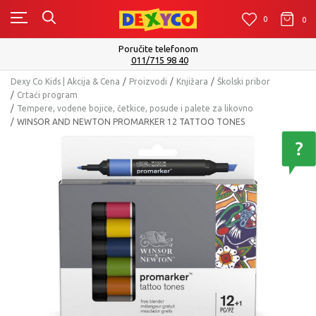
0
0
0
te telefonom
Isporuku možete očekivat
/715 98 40
Pog
Dexy Co Kids | Akcija & Cena
Proizvodi
Knjižara
Školski pribor
Crtaći program
Tempere, vodene bojice, četkice, posude i palete za likovno
WINSOR AND NEWTON PROMARKER 12 TATTOO TONES