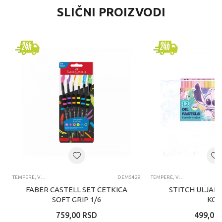
SLIČNI PROIZVODI
TEMPERE, VODENE BOJICE, ČETKICE, POSUDE I PALETE ZA LIKOVNO
DEM5429
TEMPERE, VODENE BOJICE, ČETKICE, POSUDE I PALETE ZA LIKOVNO
FABER CASTELL SET CETKICA
STITCH ULJANI
SOFT GRIP 1/6
KO
759,00
RSD
499,00