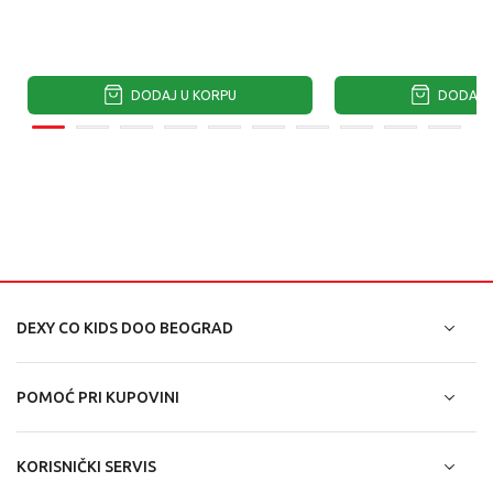
DODAJ U KORPU
DODAJ U
DEXY CO KIDS DOO BEOGRAD
POMOĆ PRI KUPOVINI
KORISNIČKI SERVIS