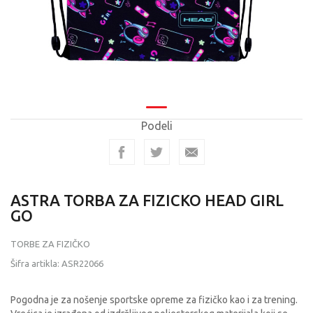
Podeli
ASTRA TORBA ZA FIZICKO HEAD GIRL
GO
TORBE ZA FIZIČKO
Šifra artikla:
ASR22066
Pogodna je za nošenje sportske opreme za fizičko kao i za trening.