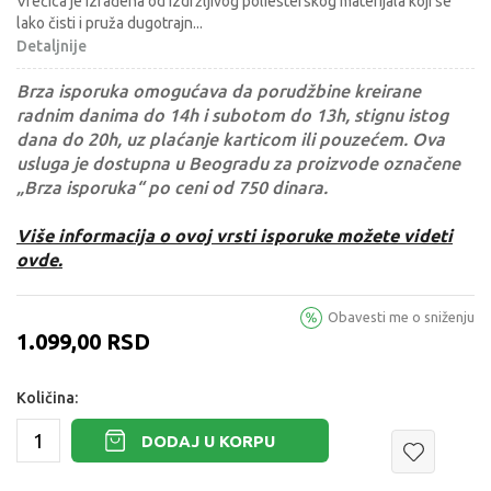
Vrećica je izrađena od izdržljivog poliesterskog materijala koji se
lako čisti i pruža dugotrajn
...
Detaljnije
Brza isporuka omogućava da porudžbine kreirane
radnim danima do 14h i subotom do 13h, stignu istog
dana do 20h, uz plaćanje karticom ili pouzećem. Ova
usluga je dostupna u Beogradu za proizvode označene
„Brza isporuka“ po ceni od 750 dinara.
Više informacija o ovoj vrsti isporuke možete videti
ovde.
Obavesti me o sniženju
1.099,00
RSD
Količina:
DODAJ U KORPU