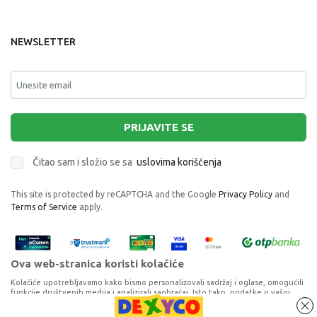
NEWSLETTER
PRIJAVITE SE
Čitao sam i složio se sa
uslovima korišćenja
This site is protected by reCAPTCHA and the Google
Privacy Policy
and
Terms of Service
apply.
Ova web-stranica koristi kolačiće
Kolačiće upotrebljavamo kako bismo personalizovali sadržaj i oglase, omogućili
funkcije društvenih medija i analizirali saobraćaj. Isto tako, podatke o vašoj
upotrebi naše web-lokacije delimo s partnerima za društvene medije,
oglašavanje i analizu, a oni ih mogu kombinovati s drugim podacima koje ste im