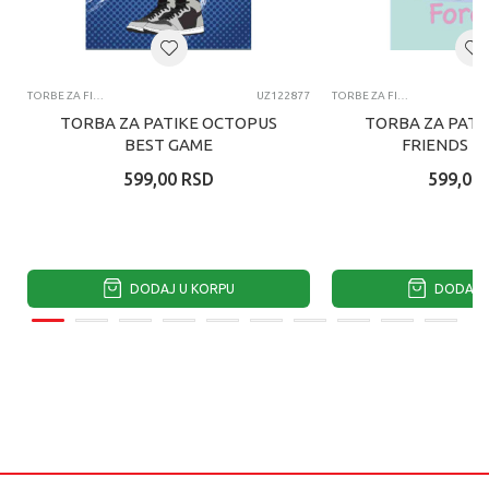
TORBE ZA FIZIČKO
UZ122877
TORBE ZA FIZIČKO
TORBA ZA PATIKE OCTOPUS
TORBA ZA PATI
BEST GAME
FRIENDS F
599,00
RSD
599,00
DODAJ U KORPU
DODAJ U