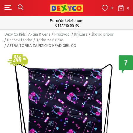
0
0
0
Isporuku možete očekivati u roku od 2 do 4 radna da
Pogledaj više
Dexy Co Kids | Akcija & Cena
Proizvodi
Knjižara
Školski pribor
Rančevi i torbe
Torbe za fizičko
ASTRA TORBA ZA FIZICKO HEAD GIRL GO