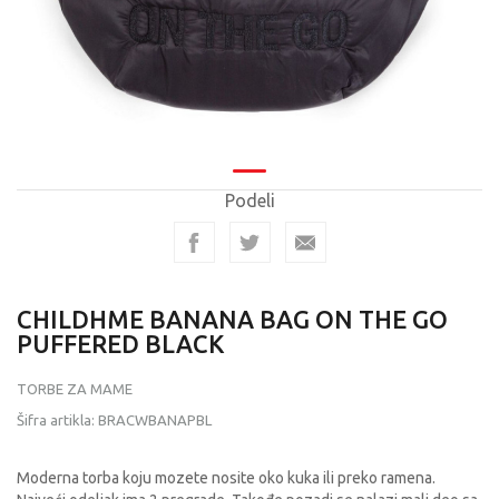
Podeli
CHILDHME BANANA BAG ON THE GO
PUFFERED BLACK
TORBE ZA MAME
Šifra artikla:
BRACWBANAPBL
Moderna torba koju mozete nosite oko kuka ili preko ramena.