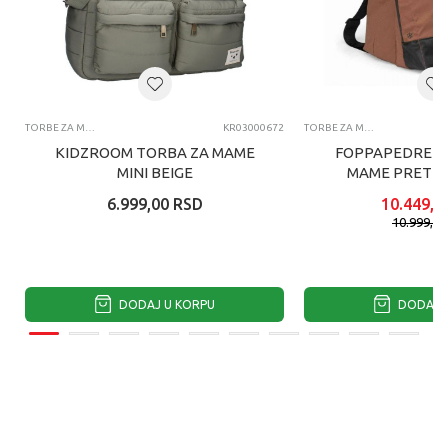
TORBE ZA MAME
KR03000672
TORBE ZA MAME
KIDZROOM TORBA ZA MAME
FOPPAPEDRETT
MINI BEIGE
MAME PRETTY
6.999,00
RSD
10.449,0
10.999,0
DODAJ U KORPU
DODAJ U