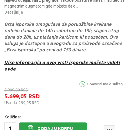
Najveći odeljak ima 2 pregrade. Takođe pozadi se nalazi mali deo sa
magnetnim dugmetom gde možete da o
...
Detaljnije
Brza isporuka omogućava da porudžbine kreirane
radnim danima do 14h i subotom do 13h, stignu istog
dana do 20h, uz plaćanje karticom ili pouzećem. Ova
usluga je dostupna u Beogradu za proizvode označene
„Brza isporuka“ po ceni od 750 dinara.
Više informacija o ovoj vrsti isporuke možete videti
ovde.
Obavesti me o sniženju
5.999,00
RSD
5.699,05
RSD
Ušteda:
299,95
RSD
Količina:
DODAJ U KORPU