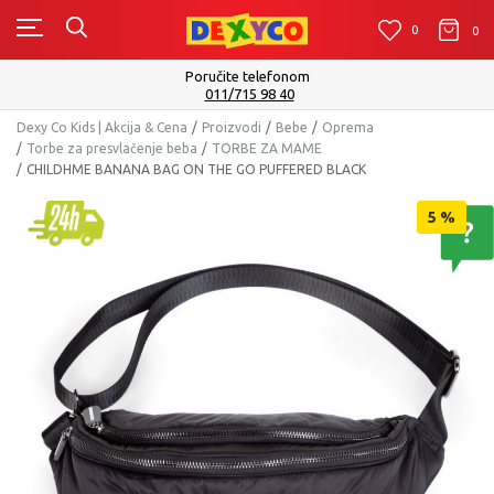
0
0
0
Isporuku možete očekivati u roku od 2 do 4 radna da
Pogledaj više
Dexy Co Kids | Akcija & Cena
Proizvodi
Bebe
Oprema
Torbe za presvlačenje beba
TORBE ZA MAME
CHILDHME BANANA BAG ON THE GO PUFFERED BLACK
5
%