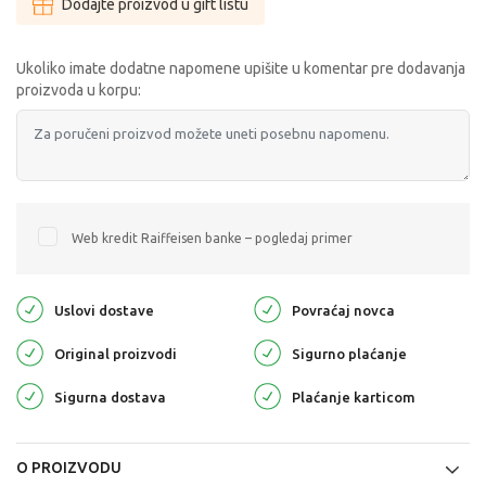
Dodajte proizvod u gift listu
Ukoliko imate dodatne napomene upišite u komentar pre dodavanja
proizvoda u korpu:
Web kredit Raiffeisen banke – pogledaj primer
Uslovi dostave
Povraćaj novca
Original proizvodi
Sigurno plaćanje
Sigurna dostava
Plaćanje karticom
O PROIZVODU