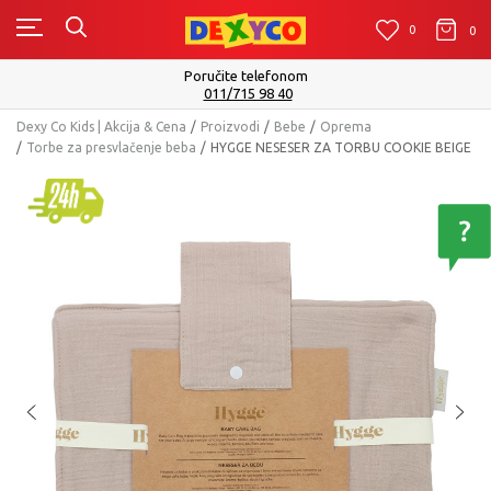
0
0
0
Isporuku možete očekivati u roku od 2 do 4 radna dana
Pogledaj više
Dexy Co Kids | Akcija & Cena
Proizvodi
Bebe
Oprema
Torbe za presvlačenje beba
HYGGE NESESER ZA TORBU COOKIE BEIGE