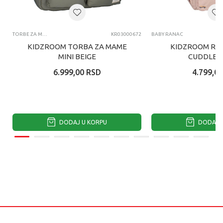
TORBE ZA MAME
KR03000672
BABY RANAC
KIDZROOM TORBA ZA MAME
KIDZROOM RA
MINI BEIGE
CUDDLES 
6.999,00
RSD
4.799,00
DODAJ U KORPU
DODAJ U