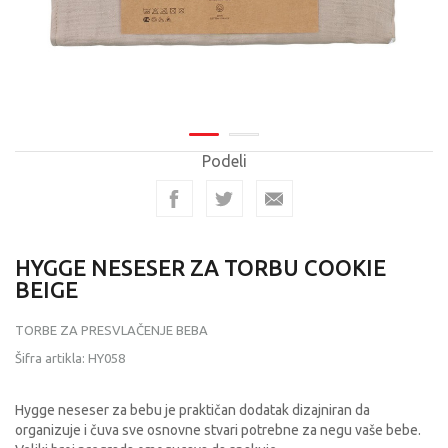
Podeli
HYGGE NESESER ZA TORBU COOKIE
BEIGE
TORBE ZA PRESVLAČENJE BEBA
Šifra artikla:
HY058
Hygge neseser za bebu je praktičan dodatak dizajniran da
organizuje i čuva sve osnovne stvari potrebne za negu vaše bebe.