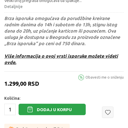
Veliki broj pregrada omogucava da spakuje
...
Detaljnije
Brza isporuka omogućava da porudžbine kreirane
radnim danima do 14h i subotom do 13h, stignu istog
dana do 20h, uz plaćanje karticom ili pouzećem. Ova
usluga je dostupna u Beogradu za proizvode označene
„Brza isporuka“ po ceni od 750 dinara.
Više informacija o ovoj vrsti isporuke možete videti
ovde.
Obavesti me o sniženju
1.299,00
RSD
Količina:
DODAJ U KORPU