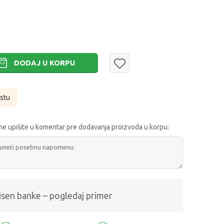
DODAJ U KORPU
istu
e upišite u komentar pre dodavanja proizvoda u korpu:
isen banke – pogledaj primer