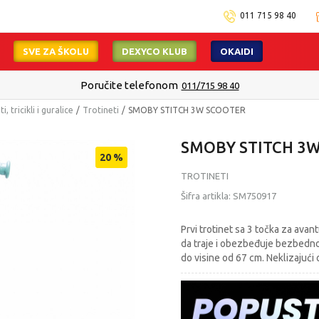
011 715 98 40
SVE ZA ŠKOLU
DEXYCO KLUB
OKAIDI
Poručite telefonom
011/715 98 40
ti, tricikli i guralice
Trotineti
SMOBY STITCH 3W SCOOTER
SMOBY STITCH 3
20
%
TROTINETI
Šifra artikla:
SM750917
Prvi trotinet sa 3 točka za avan
da traje i obezbeđuje bezbedno
do visine od 67 cm. Neklizajuć