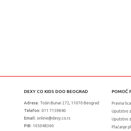
DEXY CO KIDS DOO BEOGRAD
POMOĆ P
Adresa:
Tošin Bunar 272, 11070 Beograd
Pravna lica
Telefon:
011 7159840
Uputstvo 
Email:
online@dexy.co.rs
Uputstvo z
PIB:
105048360
Plaćanje p