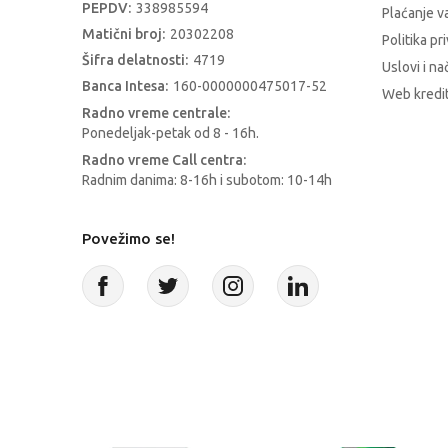
PEPDV:
338985594
Plaćanje 
Matični broj:
20302208
Politika pr
Šifra delatnosti:
4719
Uslovi i na
Banca Intesa:
160-0000000475017-52
Web kredit
Radno vreme centrale:
Ponedeljak-petak od 8 - 16h.
Radno vreme Call centra:
Radnim danima: 8-16h i subotom: 10-14h
Povežimo se!