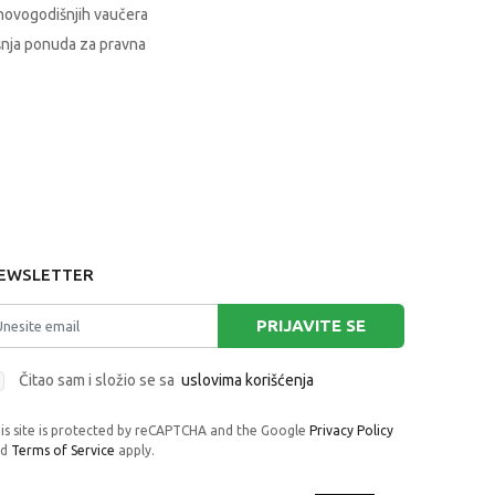
novogodišnjih vaučera
nja ponuda za pravna
EWSLETTER
PRIJAVITE SE
Čitao sam i složio se sa
uslovima korišćenja
is site is protected by reCAPTCHA and the Google
Privacy Policy
nd
Terms of Service
apply.