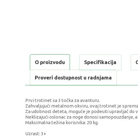
O proizvodu
Specifikacija
Proveri dostupnost u radnjama
Prvi trotinet sa 3 točka za avanturu.
Zahvaljujući metalnom okviru, ovaj trotinet je sprem
Za udobnost deteta, moguće je podesiti upravljač do v
Neklizajući oslonac za noge donosi samopouzdanje, a 
Maksimalna težina korisnika: 20 kg.
Uzrast: 3+