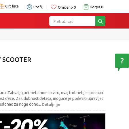
Gift lista
Profil
Korpa
0
Omiljeno
0
Pretraži sajt
W SCOOTER
turu. Zahvaljujući metalnom okviru, ovaj trotinet je spreman
st dece. Za udobnost deteta, moguće je podesiti upravljač
i oslonac za noge dono
...
Detaljnije