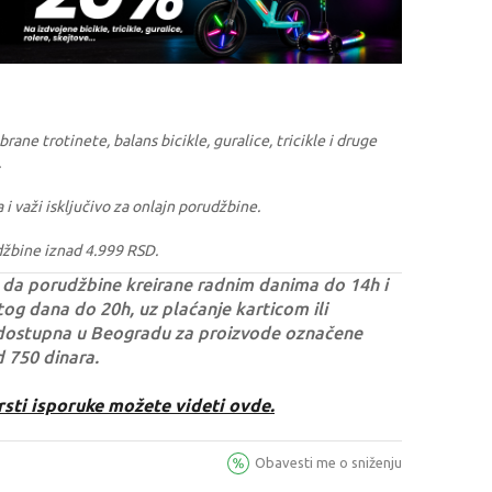
ane trotinete, balans bicikle, guralice, tricikle i druge
.
a i važi isključivo za onlajn porudžbine.
džbine iznad 4.999 RSD.
da porudžbine kreirane radnim danima do 14h i
og dana do 20h, uz plaćanje karticom ili
dostupna u Beogradu za proizvode označene
d 750 dinara.
rsti isporuke možete videti ovde.
Obavesti me o sniženju