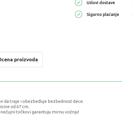
Uslovi dostave
Sigurno plaćanje
Ocena proizvoda
an da traje i obezbeđuje bezbednost dece.
isine od 67 cm.
nečujni točkovi garantuju mirnu vožnju!