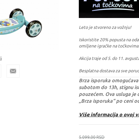
Leto je stvoreno za vožnju!
Iskoristite 20% popusta na odabr
omiljene igračke na točkovima
i
Akcija traje od 5. do 11. avgust
Besplatna dostava za sve poru
Brza isporuka omogućava 
subotom do 13h, stignu ist
pouzećem. Ova usluga je 
„Brza isporuka“ po ceni o
Više informacija o ovoj v
5.099,00
RSD