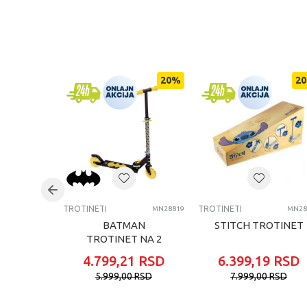
KARAKTERISTIKA
Kategorija
Brend
20
%
20
Pol
Uzrast
Kategorija
TROTINETI
TROTINETI
MN28819
MN28
BATMAN
STITCH TROTINET
TROTINET NA 2
TOCKA
4.799,21
RSD
6.399,19
RSD
5.999,00
RSD
7.999,00
RSD