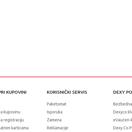
RI KUPOVINI
KORISNIČKI SERVIS
DEXY P
Paketomat
Bezbedna
za kupovinu
Isporuka
Dexyco klu
a registraciju
Zamena
eVaučeri-
latnim karticama
Reklamacije
Dexy Co P