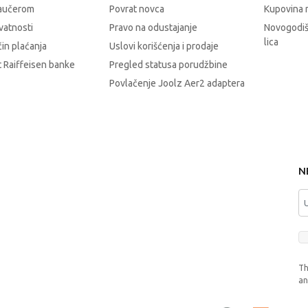
vaučerom
Povrat novca
Kupovina 
ivatnosti
Pravo na odustajanje
Novogodiš
lica
čin plaćanja
Uslovi korišćenja i prodaje
 Raiffeisen banke
Pregled statusa porudžbine
Povlačenje Joolz Aer2 adaptera
N
Th
a