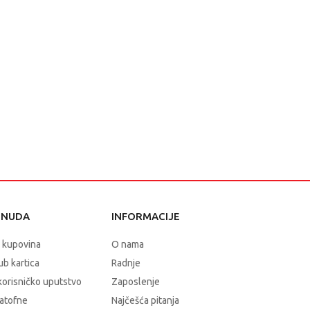
ONUDA
INFORMACIJE
 kupovina
O nama
b kartica
Radnje
korisničko uputstvo
Zaposlenje
atofne
Najčešća pitanja