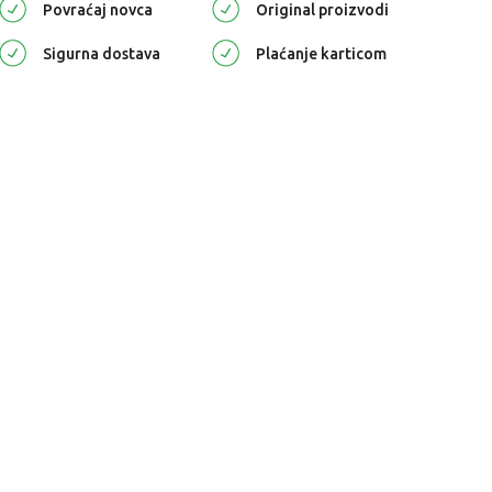
Povraćaj novca
Original proizvodi
Sigurna dostava
Plaćanje karticom