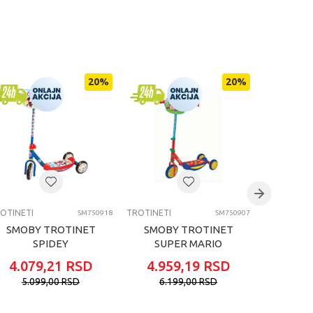
20
%
20
%
OTINETI
TROTINETI
TROTINETI
SM750918
SM750907
SMOBY TROTINET
SMOBY TROTINET
SMOB
SPIDEY
SUPER MARIO
STITC
4.079,21
RSD
4.959,19
RSD
4.95
5.099,00
RSD
6.199,00
RSD
6.1