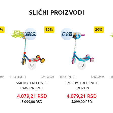
VREDNOST
SLIČNI PROIZVODI
Trotineti
Smoby ostalo
%
20
%
20
%
univerzalno
4-6 godina
TROTINETI
TROTINETI
TROTINETI
TR
804
SM750921
SM750919
SMOBY TROTINET
SMOBY TROTINET
PAW PATROL
FROZEN
4.079,21
RSD
4.079,21
RSD
5.099,00
RSD
5.099,00
RSD