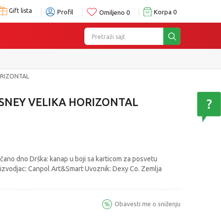
Gift lista
Profil
Korpa
0
Omiljeno
0
Pretraži sajt
ORIZONTAL
SNEY VELIKA HORIZONTAL
jačano dno Drška: kanap u boji sa karticom za posvetu
izvodjac: Canpol Art&Smart Uvoznik: Dexy Co. Zemlja
Obavesti me o sniženju