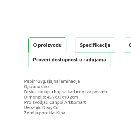
O proizvodu
Specifikacija
Proveri dostupnost u radnjama
Papir 128g, sjajna laminacija
Ojačano dno
Drška: kanap u boji sa karticom za posvetu
Dimenzije: 45,7x33x10,2cm
Proizvodjac: Canpol Art&Smart
Uvoznik: Dexy Co.
Zemlja porekla: Kina
KARAKTERISTIKA