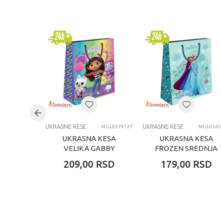
Kategorija
Brend
Pol
Uzrast
Kategorija
UKRASNE KESE
UKRASNE KESE
MGL0574127
MGL0565
UKRASNA KESA
UKRASNA KESA
VELIKA GABBY
FROZEN SREDNJA
209,00
RSD
179,00
RSD