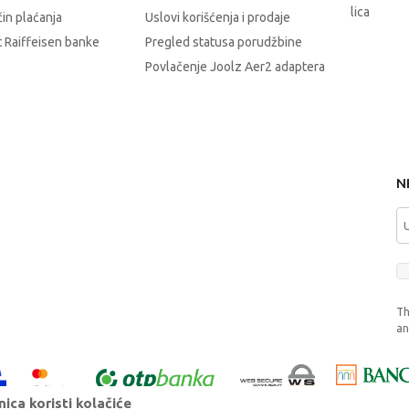
lica
čin plaćanja
Uslovi korišćenja i prodaje
 Raiffeisen banke
Pregled statusa porudžbine
Povlačenje Joolz Aer2 adaptera
N
Th
a
ica koristi kolačiće