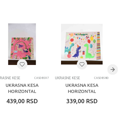
RASNE KESE
UKRASNE KESE
UKRASNE KE
CAS08597
CAS08580
UKRASNA KESA
UKRASNA KESA
UKR
HORIZONTAL
HORIZONTAL
NOVO
JUMBO
SREDNJA
DIS
439,00
RSD
339,00
RSD
449