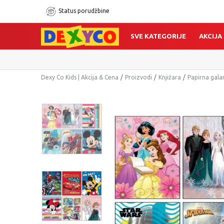
Status porudžbine
SVE KATEGORIJE
AKCIJA
Dexy Co Kids | Akcija & Cena
Proizvodi
Knjižara
Papirna gala