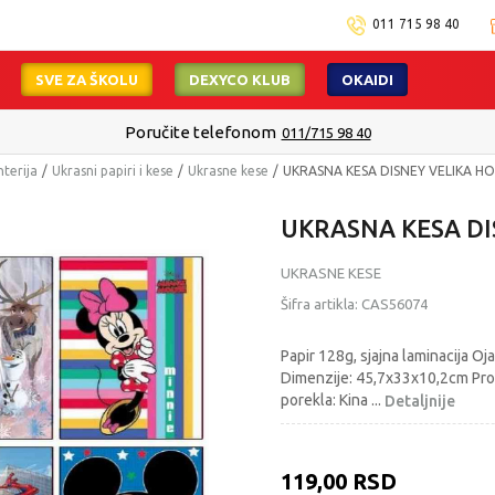
011 715 98 40
SVE ZA ŠKOLU
DEXYCO KLUB
OKAIDI
Poručite telefonom
011/715 98 40
nterija
Ukrasni papiri i kese
Ukrasne kese
UKRASNA KESA DISNEY VELIKA H
UKRASNA KESA DI
UKRASNE KESE
Šifra artikla:
CAS56074
Papir 128g, sjajna laminacija O
Dimenzije: 45,7x33x10,2cm Pro
porekla: Kina
...
Detaljnije
119,00
RSD