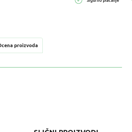
Sigurno plaćanje
Ocena proizvoda
VREDNOST