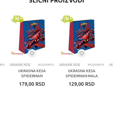
SLIČNI PROIZVODI
Ukrasne kese
Ukrasne kese
univerzalno
svi uzrasti
UKRASNE KESE
UKRASNE KESE
UKRASNE KESE
UK
810
MGL0508755
MGL0508754
UKRASNA KESA
UKRASNA KESA
SPIDERMAN
SPIDERMAN MALA
SREDNJA
179,00
RSD
129,00
RSD