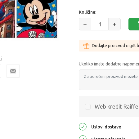
Količina:
Dodajte proizvod u gift l
i
Ukoliko imate dodatne napomen
Web kredit Raiffe
Uslovi dostave