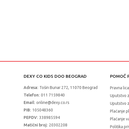
DEXY CO KIDS DOO BEOGRAD
POMOĆ P
Adresa:
Tošin Bunar 272, 11070 Beograd
Pravna lica
Telefon:
011 7159840
Uputstvo 
Email:
online@dexy.co.rs
Uputstvo z
PIB:
105048360
Plaćanje p
PEPDV:
338985594
Plaćanje 
Matični broj:
20302208
Politika pr