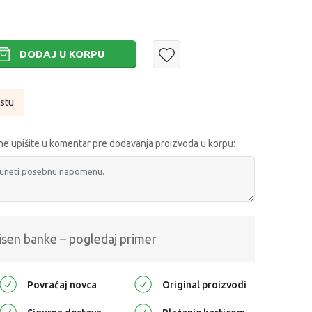
DODAJ U KORPU
istu
e upišite u komentar pre dodavanja proizvoda u korpu:
isen banke – pogledaj primer
Povraćaj novca
Original proizvodi