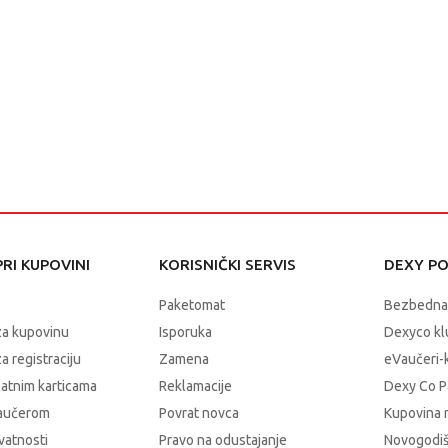
RI KUPOVINI
KORISNIČKI SERVIS
DEXY P
Paketomat
Bezbedna
za kupovinu
Isporuka
Dexyco klu
a registraciju
Zamena
eVaučeri-
latnim karticama
Reklamacije
Dexy Co P
vaučerom
Povrat novca
Kupovina 
ivatnosti
Pravo na odustajanje
Novogodiš