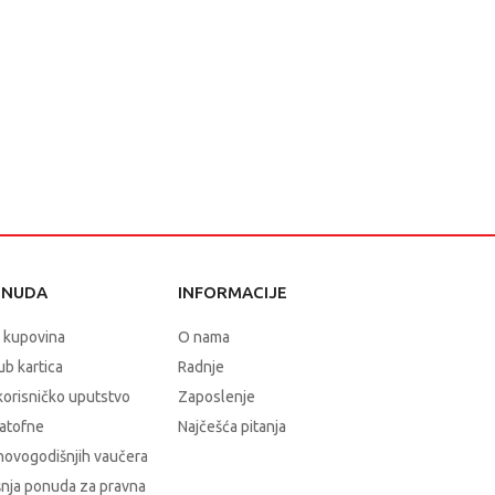
ONUDA
INFORMACIJE
 kupovina
O nama
b kartica
Radnje
korisničko uputstvo
Zaposlenje
atofne
Najčešća pitanja
novogodišnjih vaučera
nja ponuda za pravna