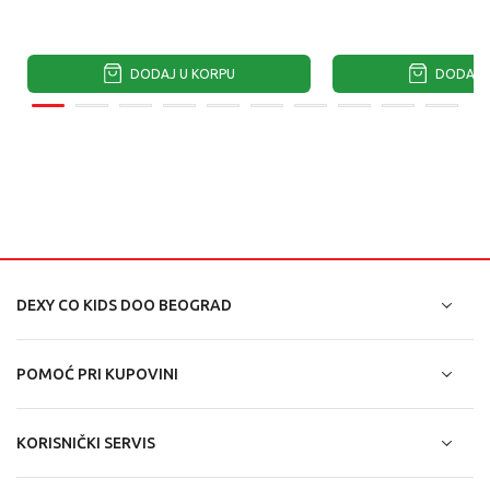
DODAJ U KORPU
DODAJ U
DEXY CO KIDS DOO BEOGRAD
POMOĆ PRI KUPOVINI
KORISNIČKI SERVIS