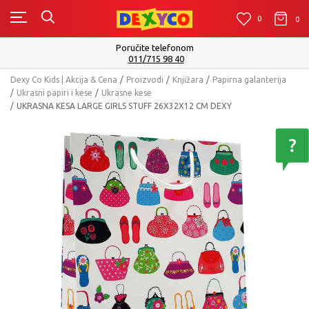
0
0
0
Poručite telefonom
011/715 98 40
Dexy Co Kids | Akcija & Cena
Proizvodi
Knjižara
Papirna galanterija
Ukrasni papiri i kese
Ukrasne kese
UKRASNA KESA LARGE GIRLS STUFF 26X32X12 CM DEXY