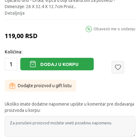
Ojačano dno - Drška: vrpca u boji sa karticom za posvetu -
Dimenzije: 26 X 32.4 X 12.7cm Proiz
...
Detaljnije
Obavesti me o sniženju
119,00
RSD
Količina:
DODAJ U KORPU
Dodajte proizvod u gift listu
Ukoliko imate dodatne napomene upišite u komentar pre dodavanja
proizvoda u korpu: