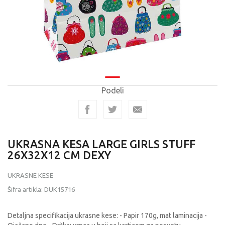
Podeli
UKRASNA KESA LARGE GIRLS STUFF
26X32X12 CM DEXY
UKRASNE KESE
Šifra artikla:
DUK15716
Detaljna specifikacija ukrasne kese: - Papir 170g, mat laminacija -