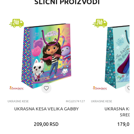
SLIČNI PROIZVODI
UKRASNE KESE
MGL0574127
UKRASNE KESE
UKRASNA KESA VELIKA GABBY
UKRASNA KES
SREDN
209,00
RSD
179,00