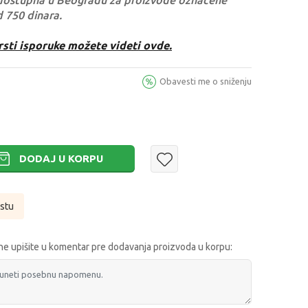
dostupna u Beogradu za proizvode označene
d 750 dinara.
rsti isporuke možete videti ovde.
Obavesti me o sniženju
DODAJ U KORPU
istu
e upišite u komentar pre dodavanja proizvoda u korpu: