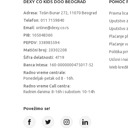
DEXY CO KIDS DOO BEOGRAD
POMOĆ P
Adresa:
Tošin Bunar 272, 11070 Beograd
Pravna lica
Telefon:
011 7159840
Uputstvo 
Email:
online@dexy.co.rs
Uputstvo z
PIB:
105048360
Plaćanje p
PEPDV:
338985594
Plaćanje 
Matični broj:
20302208
Politika pr
Šifra delatnosti:
4719
Uslovi i na
Banca Intesa:
160-0000000475017-52
Web kredit
Radno vreme centrale:
Ponedeljak-petak od 8 - 16h.
Radno vreme Call centra:
Radnim danima: 8-16h i subotom: 10-14h
Povežimo se!