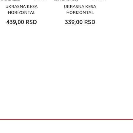
UKRASNA KESA
UKRASNA KESA
UKR
HORIZONTAL
HORIZONTAL
NOVO
JUMBO
SREDNJA
DIS
439,00
RSD
339,00
RSD
449