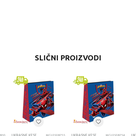
VREDNOST
SLIČNI PROIZVODI
Ukrasne kese
Diakakis
dečaci
18+ GODINA
UKRASNE KESE
UKRASNE KESE
UKRASNE KESE
UK
810
MGL0508755
MGL0508754