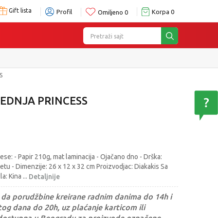
Gift lista
Profil
Korpa
0
Omiljeno
0
Pretraži sajt
S
EDNJA PRINCESS
ese: - Papir 210g, mat laminacija - Ojačano dno - Drška:
etu - Dimenzije: 26 x 12 x 32 cm Proizvodjac: Diakakis Sa
la: Kina
...
Detaljnije
da porudžbine kreirane radnim danima do 14h i
og dana do 20h, uz plaćanje karticom ili