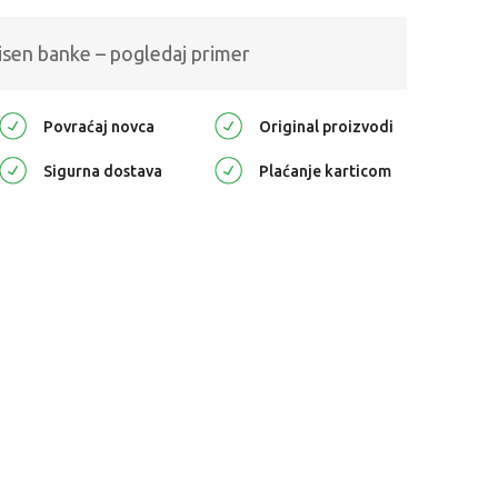
isen banke – pogledaj primer
Povraćaj novca
Original proizvodi
Sigurna dostava
Plaćanje karticom