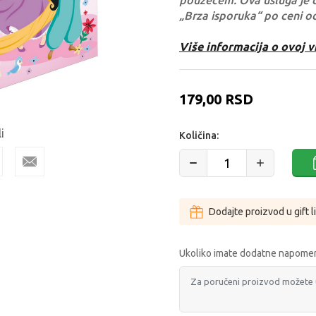
pouzećem. Ova usluga je 
„Brza isporuka“ po ceni o
Više informacija o ovoj v
179,00
RSD
i
Količina:
Dodajte proizvod u gift l
Ukoliko imate dodatne napomen