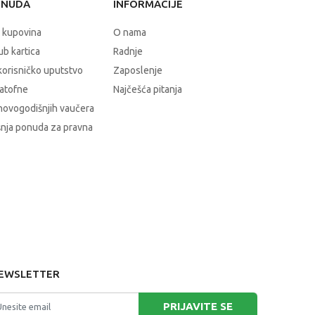
ONUDA
INFORMACIJE
 kupovina
O nama
b kartica
Radnje
korisničko uputstvo
Zaposlenje
atofne
Najčešća pitanja
novogodišnjih vaučera
nja ponuda za pravna
EWSLETTER
PRIJAVITE SE