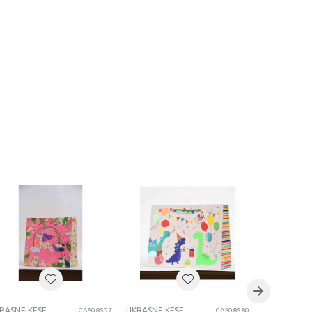
RASNE KESE
UKRASNE KESE
UKRASNE KE
CAS08597
CAS08580