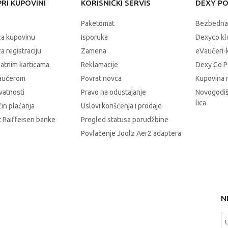
RI KUPOVINI
KORISNIČKI SERVIS
DEXY P
Paketomat
Bezbedna
za kupovinu
Isporuka
Dexyco klu
a registraciju
Zamena
eVaučeri-
latnim karticama
Reklamacije
Dexy Co P
vaučerom
Povrat novca
Kupovina 
ivatnosti
Pravo na odustajanje
Novogodiš
lica
čin plaćanja
Uslovi korišćenja i prodaje
 Raiffeisen banke
Pregled statusa porudžbine
Povlačenje Joolz Aer2 adaptera
N