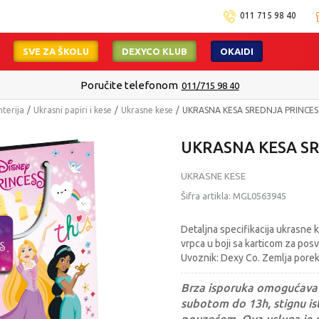
011 715 98 40
SVE ZA ŠKOLU
DEXYCO KLUB
OKAIDI
Poručite telefonom
011/715 98 40
nterija
Ukrasni papiri i kese
Ukrasne kese
UKRASNA KESA SREDNJA PRINCES
UKRASNA KESA SR
UKRASNE KESE
Šifra artikla:
MGL0563945
Detaljna specifikacija ukrasne k
vrpca u boji sa karticom za posv
Uvoznik: Dexy Co. Zemlja porek
Brza isporuka omogućava 
subotom do 13h, stignu ist