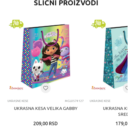
SLIČNI PROIZVODI
UKRASNE KESE
MGL0574127
UKRASNE KESE
UKRASNA KESA VELIKA GABBY
UKRASNA KES
SREDN
209,00
RSD
179,00