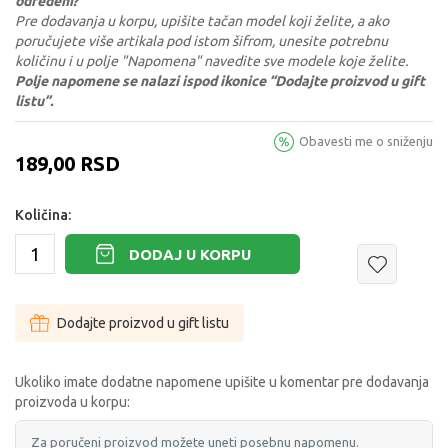
određeni?
Pre dodavanja u korpu, upišite tačan model koji želite, a ako
poručujete više artikala pod istom šifrom, unesite potrebnu
količinu i u polje "Napomena" navedite sve modele koje želite.
Polje napomene se nalazi ispod ikonice “Dodajte proizvod u gift
listu”.
Obavesti me o sniženju
189,00
RSD
Količina:
DODAJ U KORPU
Dodajte proizvod u gift listu
Ukoliko imate dodatne napomene upišite u komentar pre dodavanja
proizvoda u korpu: