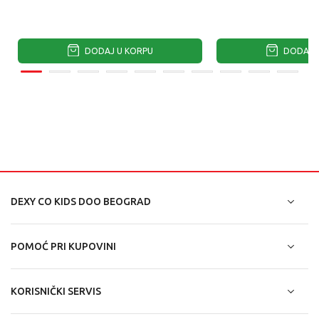
DODAJ U KORPU
DODAJ U
DEXY CO KIDS DOO BEOGRAD
POMOĆ PRI KUPOVINI
KORISNIČKI SERVIS