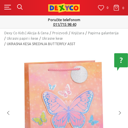
0
0
0
Poručite telefonom
011/715 98 40
Dexy Co Kids | Akcija & Cena
Proizvodi
Knjižara
Papirna galanterija
Ukrasni papiri i kese
Ukrasne kese
UKRASNA KESA SREDNJA BUTTERFLY ASST