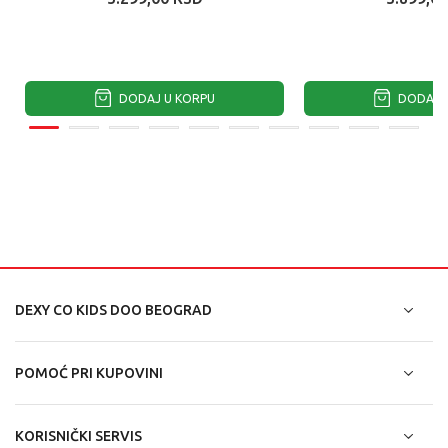
DODAJ U KORPU
DODAJ U
DEXY CO KIDS DOO BEOGRAD
POMOĆ PRI KUPOVINI
KORISNIČKI SERVIS