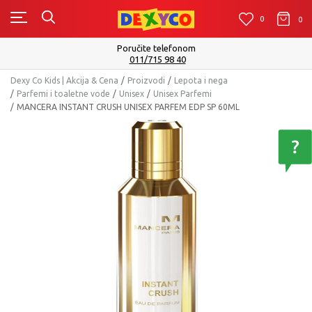
0
0
0
Poručite telefonom
011/715 98 40
Dexy Co Kids | Akcija & Cena
Proizvodi
Lepota i nega
Parfemi i toaletne vode
Unisex
Unisex Parfemi
MANCERA INSTANT CRUSH UNISEX PARFEM EDP SP 60ML