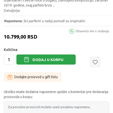
orijentalne i cvetne note u bogatu, zavodljivu kompoziciju. Lansiran
2019. godine, ovaj parfem brzo
...
Detaljnije
Napomena
:
Svi parfemi u našoj ponudi su originalni.
Obavesti me o sniženju
10.799,00
RSD
Količina:
DODAJ U KORPU
Dodajte proizvod u gift listu
Ukoliko imate dodatne napomene upišite u komentar pre dodavanja
proizvoda u korpu: