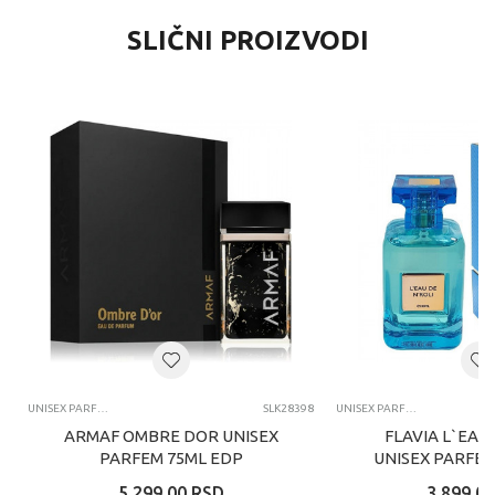
SLIČNI PROIZVODI
UNISEX PARFEMI
SLK28398
UNISEX PARFEMI
ARMAF OMBRE DOR UNISEX
FLAVIA L`EAU
PARFEM 75ML EDP
UNISEX PARFEM
5.299,00
RSD
3.899,00