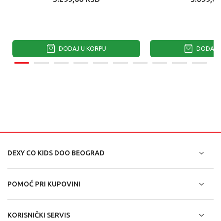
DODAJ U KORPU
DODAJ U
DEXY CO KIDS DOO BEOGRAD
POMOĆ PRI KUPOVINI
KORISNIČKI SERVIS