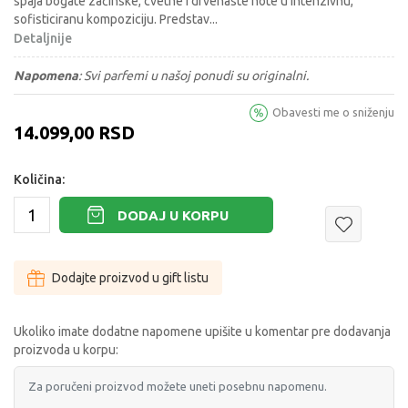
spaja bogate začinske, cvetne i drvenaste note u intenzivnu,
sofisticiranu kompoziciju. Predstav
...
Detaljnije
Napomena
:
Svi parfemi u našoj ponudi su originalni.
Obavesti me o sniženju
14.099,00
RSD
Količina:
DODAJ U KORPU
Dodajte proizvod u gift listu
Ukoliko imate dodatne napomene upišite u komentar pre dodavanja
proizvoda u korpu: