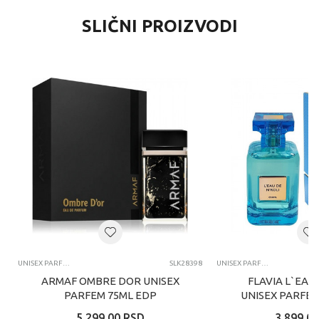
SLIČNI PROIZVODI
UNISEX PARFEMI
SLK28398
UNISEX PARFEMI
ARMAF OMBRE DOR UNISEX
FLAVIA L`EAU
PARFEM 75ML EDP
UNISEX PARFEM
5.299,00
RSD
3.899,00