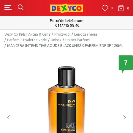
0
0
0
Poručite telefonom
011/715 98 40
Dexy Co Kids | Akcija & Cena
Proizvodi
Lepota i nega
Parfemi i toaletne vode
Unisex
Unisex Parfemi
MANCERA INTENSITIVE AOUDS BLACK UNISEX PARFEM EDP SP 120ML