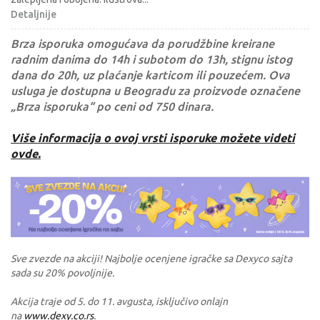
Detaljnije
Brza isporuka omogućava da porudžbine kreirane
radnim danima do 14h i subotom do 13h, stignu istog
dana do 20h, uz plaćanje karticom ili pouzećem. Ova
usluga je dostupna u Beogradu za proizvode označene
„Brza isporuka“ po ceni od 750 dinara.
Više informacija o ovoj vrsti isporuke možete videti
ovde.
Sve zvezde na akciji! Najbolje ocenjene igračke sa Dexyco sajta
sada su 20% povoljnije.
Akcija traje od 5. do 11. avgusta, isključivo onlajn
na
www.dexy.co.rs
.