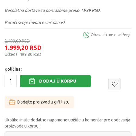
Besplatna dostava za porudžbine preko 4.999 RSD.
Poruči svoje favorite već danas!
Obavesti me o sniženju
2.499,00
RSD
1.999,20
RSD
Ušteda:
499,80
RSD
Količina:
DODAJ U KORPU
Dodajte proizvod u gift listu
Ukoliko imate dodatne napomene upišite u komentar pre dodavanja
proizvoda u korpu: