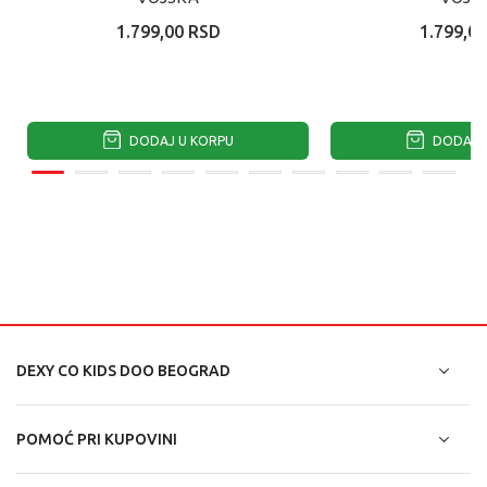
1.799,00
RSD
1.799,00
DODAJ U KORPU
DODAJ U
DEXY CO KIDS DOO BEOGRAD
POMOĆ PRI KUPOVINI