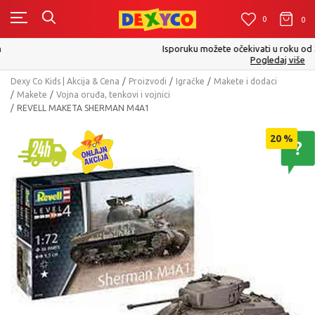
0
0
0
Isporuku možete očekivati u roku od 2 do 4 radna dana!
Pogledaj više
Dexy Co Kids | Akcija & Cena
Proizvodi
Igračke
Makete i dodaci
Makete
Vojna oruđa, tenkovi i vojnici
REVELL MAKETA SHERMAN M4A1
20
%