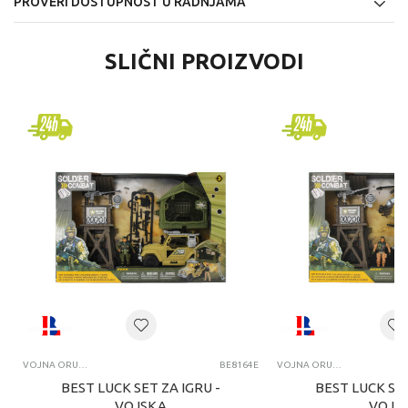
PROVERI DOSTUPNOST U RADNJAMA
SLIČNI PROIZVODI
VOJNA ORUĐA, TENKOVI I VOJNICI
BE8164E
VOJNA ORUĐA, TENKOVI I VOJNICI
BEST LUCK SET ZA IGRU -
BEST LUCK SET
VOJSKA
VOJS