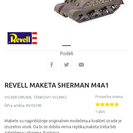
Podeli
REVELL MAKETA SHERMAN M4A1
Prosečna ocena:
VOJNA ORUĐA, TENKOVI I VOJNICI
Šifra artikla:
RV03290
1 glas
Makete su najpribližnije originalnim modelima,a kvalitet izrade je
izuzetno visok. Da bi se dobila verna replika,maketa treba biti
zalepljena i obojena. Ilustrova
...