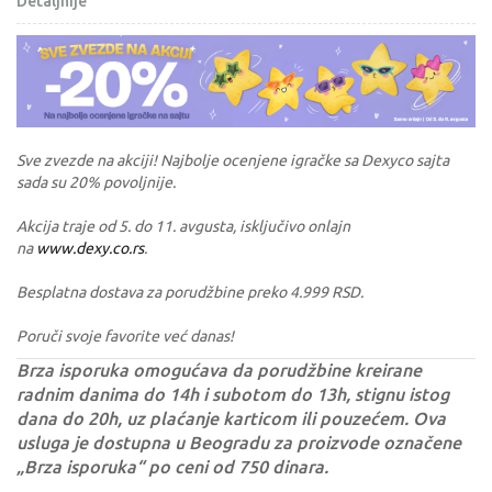
Detaljnije
Sve zvezde na akciji! Najbolje ocenjene igračke sa Dexyco sajta
sada su 20% povoljnije.
Akcija traje od 5. do 11. avgusta, isključivo onlajn
na
www.dexy.co.rs
.
Besplatna dostava za porudžbine preko 4.999 RSD.
Poruči svoje favorite već danas!
Brza isporuka omogućava da porudžbine kreirane
radnim danima do 14h i subotom do 13h, stignu istog
dana do 20h, uz plaćanje karticom ili pouzećem. Ova
usluga je dostupna u Beogradu za proizvode označene
„Brza isporuka“ po ceni od 750 dinara.