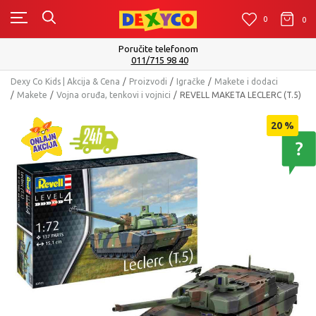
0
0
0
Poručite telefonom
011/715 98 40
Dexy Co Kids | Akcija & Cena
Proizvodi
Igračke
Makete i dodaci
Makete
Vojna oruđa, tenkovi i vojnici
REVELL MAKETA LECLERC (T.5)
20
%