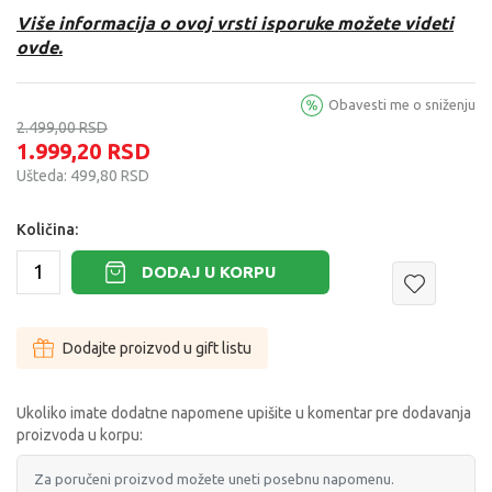
Više informacija o ovoj vrsti isporuke možete videti
ovde.
Obavesti me o sniženju
2.499,00
RSD
1.999,20
RSD
Ušteda:
499,80
RSD
Količina:
DODAJ U KORPU
Dodajte proizvod u gift listu
Ukoliko imate dodatne napomene upišite u komentar pre dodavanja
proizvoda u korpu: