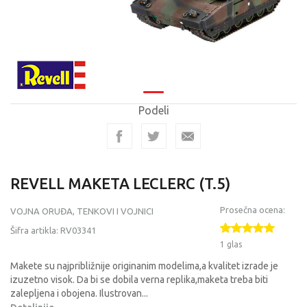
Podeli
REVELL MAKETA LECLERC (T.5)
Prosečna ocena:
VOJNA ORUĐA, TENKOVI I VOJNICI
Šifra artikla:
RV03341
1 glas
Makete su najpribližnije originanim modelima,a kvalitet izrade je
izuzetno visok. Da bi se dobila verna replika,maketa treba biti
zalepljena i obojena. Ilustrovan
...