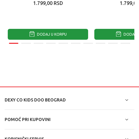
1.799,00
RSD
1.799,00
DODAJ U KORPU
DODAJ U
DEXY CO KIDS DOO BEOGRAD
POMOĆ PRI KUPOVINI
KORISNIČKI SERVIS