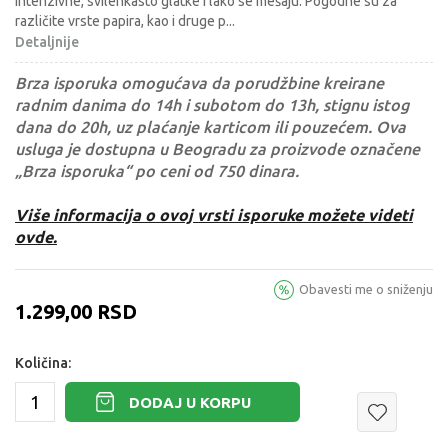
intenzivne, svilenkasto glatke i lako se mešaju. Pogodne su za
različite vrste papira, kao i druge p
...
Detaljnije
Brza isporuka omogućava da porudžbine kreirane
radnim danima do 14h i subotom do 13h, stignu istog
dana do 20h, uz plaćanje karticom ili pouzećem. Ova
usluga je dostupna u Beogradu za proizvode označene
„Brza isporuka“ po ceni od 750 dinara.
Više informacija o ovoj vrsti isporuke možete videti
ovde.
Obavesti me o sniženju
1.299,00
RSD
Količina:
DODAJ U KORPU