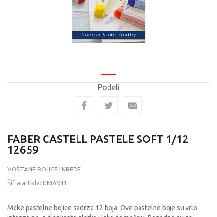
Podeli
FABER CASTELL PASTELE SOFT 1/12
12659
VOŠTANE BOJICE I KREDE
Šifra artikla:
DMA941
Meke pastelne bojice sadrze 12 boja. Ove pastelne boje su vrlo