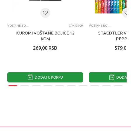
VOŠTANE BOJICE I KREDE
CPK13709
VOŠTANE BOJICE I KREDE
KUROMI VOŠTANE BOJICE 12
STAEDTLER VO
KOM
PEPPA 
269,00
RSD
579,00
DODAJ U KORPU
DODAJ U