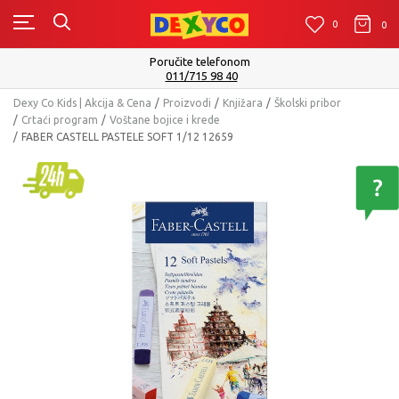
0
0
0
Poručite telefonom
011/715 98 40
Dexy Co Kids | Akcija & Cena
Proizvodi
Knjižara
Školski pribor
Crtaći program
Voštane bojice i krede
FABER CASTELL PASTELE SOFT 1/12 12659