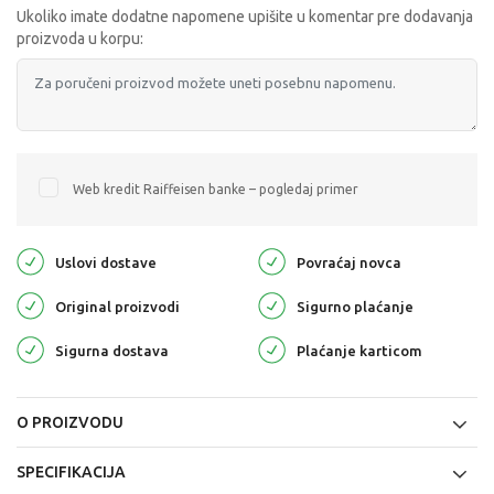
Ukoliko imate dodatne napomene upišite u komentar pre dodavanja
proizvoda u korpu:
Web kredit Raiffeisen banke – pogledaj primer
Uslovi dostave
Povraćaj novca
Original proizvodi
Sigurno plaćanje
Sigurna dostava
Plaćanje karticom
O PROIZVODU
SPECIFIKACIJA