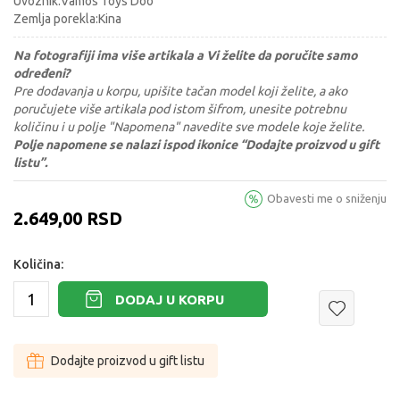
Uvoznik:Vamos Toys Doo
Zemlja porekla:Kina
Na fotografiji ima više artikala a Vi želite da poručite samo
određeni?
Pre dodavanja u korpu, upišite tačan model koji želite, a ako
poručujete više artikala pod istom šifrom, unesite potrebnu
količinu i u polje "Napomena" navedite sve modele koje želite.
Polje napomene se nalazi ispod ikonice “Dodajte proizvod u gift
listu”.
Obavesti me o sniženju
2.649,00
RSD
Količina:
DODAJ U KORPU
Dodajte proizvod u gift listu