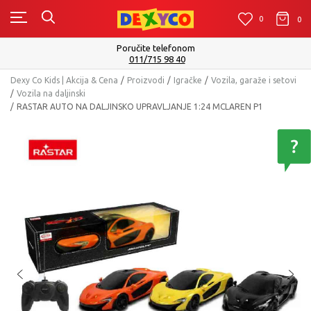
0
0
0
Poručite telefonom
011/715 98 40
Dexy Co Kids | Akcija & Cena
Proizvodi
Igračke
Vozila, garaže i setovi
Vozila na daljinski
RASTAR AUTO NA DALJINSKO UPRAVLJANJE 1:24 MCLAREN P1