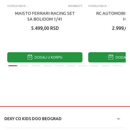
VOZILA NA DALJINSKI
MAI82671
VOZILA NA DALJINSKI
MAISTO FERRARI RACING SET
RC AUTOMOBIL 
SA BOLIDOM 1/41
H3
5.499,00
RSD
2.999,00
DODAJ U KORPU
DODAJ U
DEXY CO KIDS DOO BEOGRAD