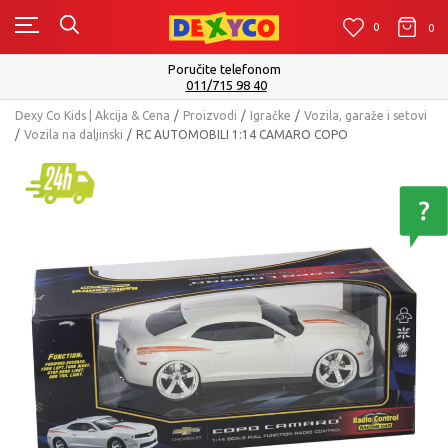
0
0
0
m
Isporuku možete očekivati u roku od 
Pogledaj više
Dexy Co Kids | Akcija & Cena
Proizvodi
Igračke
Vozila, garaže i setovi
Vozila na daljinski
RC AUTOMOBILI 1:14 CAMARO COPO