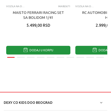
VOZILA NA DALJINSKI
MAI82671
VOZILA NA DALJINSKI
MAISTO FERRARI RACING SET
RC AUTOMOBIL 
SA BOLIDOM 1/41
H3
5.499,00
RSD
2.999,00
DODAJ U KORPU
DODAJ U
DEXY CO KIDS DOO BEOGRAD