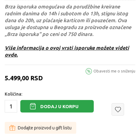
Brza isporuka omogućava da porudžbine kreirane
radnim danima do 14h i subotom do 13h, stignu istog
dana do 20h, uz plaćanje karticom ili pouzećem. Ova
usluga je dostupna u Beogradu za proizvode označene
„Brza isporuka“ po ceni od 750 dinara.
Više informacija o ovoj vrsti isporuke možete videti
ovde.
Obavesti me o sniženju
5.499,00
RSD
Količina:
DODAJ U KORPU
Dodajte proizvod u gift listu