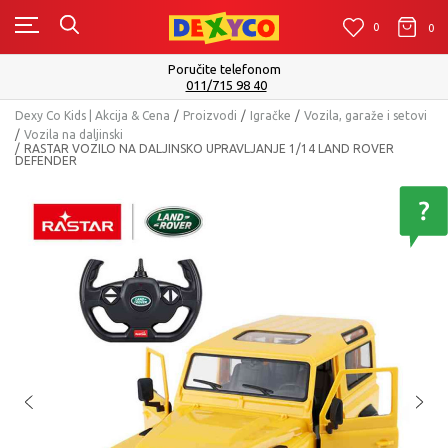
0
0
0
Poručite telefonom
011/715 98 40
Dexy Co Kids | Akcija & Cena
Proizvodi
Igračke
Vozila, garaže i setovi
Vozila na daljinski
RASTAR VOZILO NA DALJINSKO UPRAVLJANJE 1/14 LAND ROVER
DEFENDER