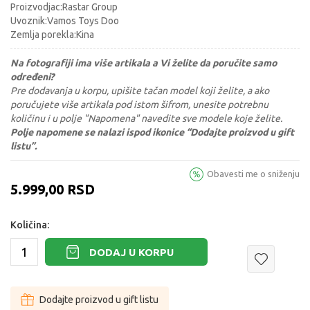
Proizvodjac:Rastar Group
Uvoznik:Vamos Toys Doo
Zemlja porekla:Kina
Na fotografiji ima više artikala a Vi želite da poručite samo
određeni?
Pre dodavanja u korpu, upišite tačan model koji želite, a ako
poručujete više artikala pod istom šifrom, unesite potrebnu
količinu i u polje "Napomena" navedite sve modele koje želite.
Polje napomene se nalazi ispod ikonice “Dodajte proizvod u gift
listu”.
Obavesti me o sniženju
5.999,00
RSD
Količina:
DODAJ U KORPU
Dodajte proizvod u gift listu