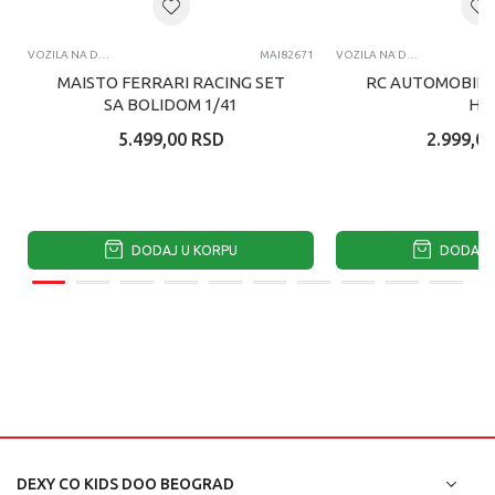
VOZILA NA DALJINSKI
MAI82671
VOZILA NA DALJINSKI
MAISTO FERRARI RACING SET
RC AUTOMOBIL 
SA BOLIDOM 1/41
H3
5.499,00
RSD
2.999,00
DODAJ U KORPU
DODAJ U
DEXY CO KIDS DOO BEOGRAD