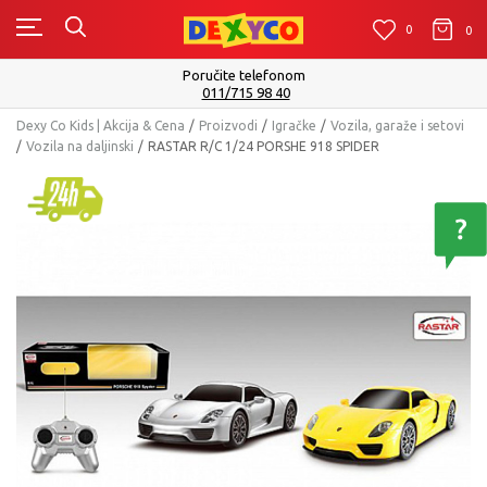
0
0
0
Poručite telefonom
011/715 98 40
Dexy Co Kids | Akcija & Cena
Proizvodi
Igračke
Vozila, garaže i setovi
Vozila na daljinski
RASTAR R/C 1/24 PORSHE 918 SPIDER