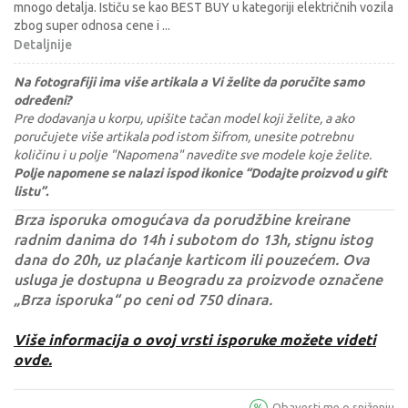
mnogo detalja. Ističu se kao BEST BUY u kategoriji električnih vozila
zbog super odnosa cene i
...
Detaljnije
Na fotografiji ima više artikala a Vi želite da poručite samo
određeni?
Pre dodavanja u korpu, upišite tačan model koji želite, a ako
poručujete više artikala pod istom šifrom, unesite potrebnu
količinu i u polje "Napomena" navedite sve modele koje želite.
Polje napomene se nalazi ispod ikonice “Dodajte proizvod u gift
listu”.
Brza isporuka omogućava da porudžbine kreirane
radnim danima do 14h i subotom do 13h, stignu istog
dana do 20h, uz plaćanje karticom ili pouzećem. Ova
usluga je dostupna u Beogradu za proizvode označene
„Brza isporuka“ po ceni od 750 dinara.
Više informacija o ovoj vrsti isporuke možete videti
ovde.
Obavesti me o sniženju