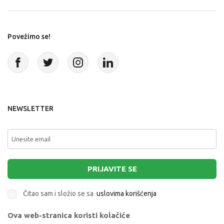
Povežimo se!
NEWSLETTER
PRIJAVITE SE
Čitao sam i složio se sa
uslovima korišćenja
Ova web-stranica koristi kolačiće
This site is protected by reCAPTCHA and the Google
Privacy Policy
and