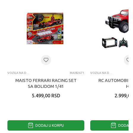
VOZILA NA DALJINSKI
MAI82671
VOZILA NA DALJINSKI
MAISTO FERRARI RACING SET
RC AUTOMOBIL 
SA BOLIDOM 1/41
H3
5.499,00
RSD
2.999,00
DODAJ U KORPU
DODAJ U