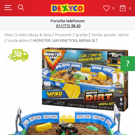
0
0
0
Poručite telefonom
011/715 98 40
Dexy Co Kids | Akcija & Cena
Proizvodi
Igračke
Vozila, garaže i setovi
Vozila setovi
MONSTER JAM KINETICKA ARENA SET