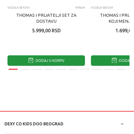
VOZILA SETOVI
HTN34
VOZILA SETOVI
THOMAS I PRIJATELJI SET ZA
THOMAS I PRIJA
DOSTAVU
KOJI MENJA
ASORTI
5.999,00
RSD
1.699,00
DODAJ U KORPU
DODAJ U
DEXY CO KIDS DOO BEOGRAD