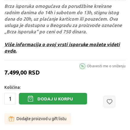
Brza isporuka omogućava da porudžbine kreirane
radnim danima do 14h i subotom do 13h, stignu istog
dana do 20h, uz plaćanje karticom ili pouzećem. Ova
usluga je dostupna u Beogradu za proizvode označene
„Brza isporuka“ po ceni od 750 dinara.
Više informacija o ovoj vrsti isporuke možete videti
ovde.
Obavesti me o sniženju
7.499,00
RSD
Količina:
DODAJ U KORPU
Dodajte proizvod u gift listu