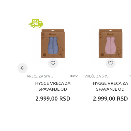
Kategorija
Brend
Uzrast
Kategorija
VREĆE ZA SPAVANJE
VREĆE ZA SPAVANJE
HY051
HY
HYGGE VRECA ZA
HYGGE VRECA ZA
SPAVANJE OD
SPAVANJE OD
MUSLINA INDIGO
MUSLINA DUSTY
2.999,00
RSD
2.999,00
RSD
BLUE
ROSE