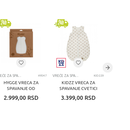
VREĆE ZA SPAVANJE
VREĆE ZA SPAVANJE
HY047
KID229
HYGGE VRECA ZA
KIDZZ VRECA ZA
KIDZ
SPAVANJE OD
SPAVANJE CVETICI
MUSLI
MUSLINA LIGHT
2.999,00
RSD
3.399,00
RSD
3.79
ECROU