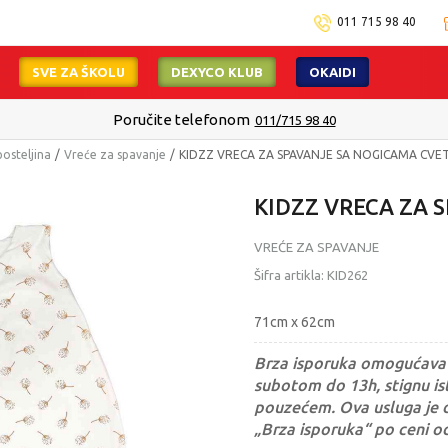
011 715 98 40
SVE ZA ŠKOLU
DEXYCO KLUB
OKAIDI
Poručite telefonom
011/715 98 40
posteljina
Vreće za spavanje
KIDZZ VRECA ZA SPAVANJE SA NOGICAMA CVET
KIDZZ VRECA ZA 
VREĆE ZA SPAVANJE
Šifra artikla:
KID262
71cm x 62cm
Brza isporuka omogućava 
subotom do 13h, stignu ist
pouzećem. Ova usluga je 
„Brza isporuka“ po ceni o