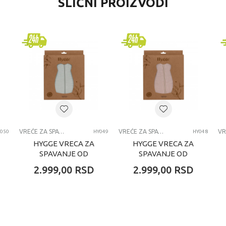
SLIČNI PROIZVODI
Vreće za spavanje
Kidzz
0+ meseci
VRECA ZA SPAVANJE
VREĆE ZA SPAVANJE
VREĆE ZA SPAVANJE
050
HY049
HY048
HYGGE VRECA ZA
HYGGE VRECA ZA
SPAVANJE OD
SPAVANJE OD
MUSLINA PASTEL
MUSLINA COOKIE
2.999,00
RSD
2.999,00
RSD
GREEN
BEIGE