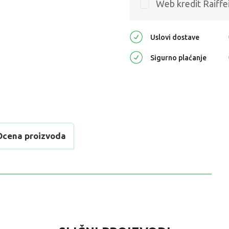
Web kredit Raiffe
Uslovi dostave
Sigurno plaćanje
Ocena proizvoda
VREDNOST