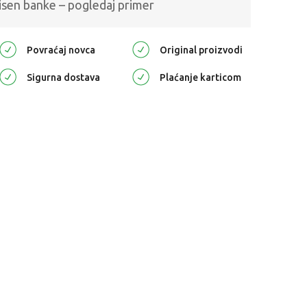
isen banke – pogledaj primer
Povraćaj novca
Original proizvodi
Sigurna dostava
Plaćanje karticom