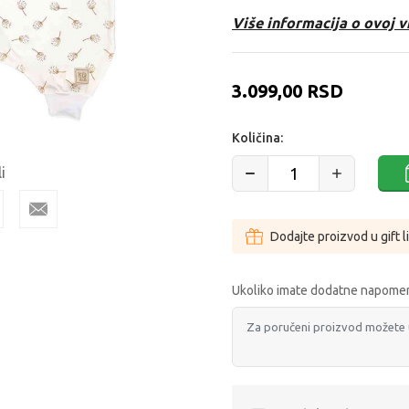
Više informacija o ovoj v
3.099,00
RSD
Količina:
i
Dodajte proizvod u gift l
Ukoliko imate dodatne napomen