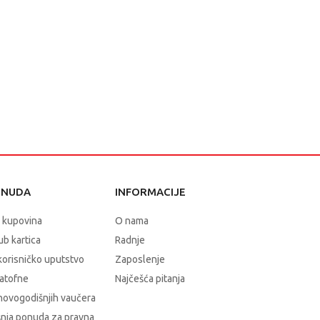
ONUDA
INFORMACIJE
 kupovina
O nama
b kartica
Radnje
korisničko uputstvo
Zaposlenje
atofne
Najčešća pitanja
novogodišnjih vaučera
nja ponuda za pravna