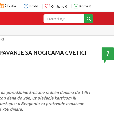
Gift lista
Profil
Korpa
0
Omiljeno
0
Pretraži sajt
ICI
SPAVANJE SA NOGICAMA CVETICI
da porudžbine kreirane radnim danima do 14h i
og dana do 20h, uz plaćanje karticom ili
dostupna u Beogradu za proizvode označene
d 750 dinara.