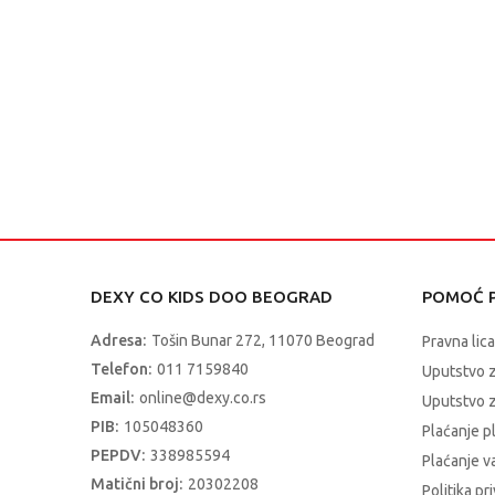
DEXY CO KIDS DOO BEOGRAD
POMOĆ P
Adresa:
Tošin Bunar 272, 11070 Beograd
Pravna lica
Telefon:
011 7159840
Uputstvo 
Email:
online@dexy.co.rs
Uputstvo z
PIB:
105048360
Plaćanje p
PEPDV:
338985594
Plaćanje 
Matični broj:
20302208
Politika pr