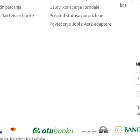
lica
čin plaćanja
Uslovi korišćenja i prodaje
 Raiffeisen banke
Pregled statusa porudžbine
Povlačenje Joolz Aer2 adaptera
N
Th
a
ica koristi kolačiće