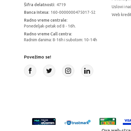
Šifra delatnosti:
4719
Uslovi i na
Banca Intesa:
160-0000000475017-52
Web kredit
Radno vreme centrale:
Ponedeljak-petak od 8 - 16h.
Radno vreme Call centra:
Radnim danima: 8-16h i subotom: 10-14h
Povežimo se!
Ova web-stran