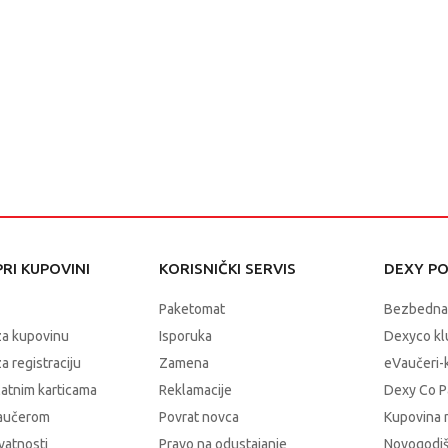
RI KUPOVINI
KORISNIČKI SERVIS
DEXY P
Paketomat
Bezbedna
za kupovinu
Isporuka
Dexyco klu
a registraciju
Zamena
eVaučeri-
latnim karticama
Reklamacije
Dexy Co P
vaučerom
Povrat novca
Kupovina 
ivatnosti
Pravo na odustajanje
Novogodiš