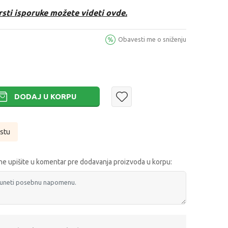
rsti isporuke možete videti ovde.
Obavesti me o sniženju
DODAJ U KORPU
istu
e upišite u komentar pre dodavanja proizvoda u korpu: