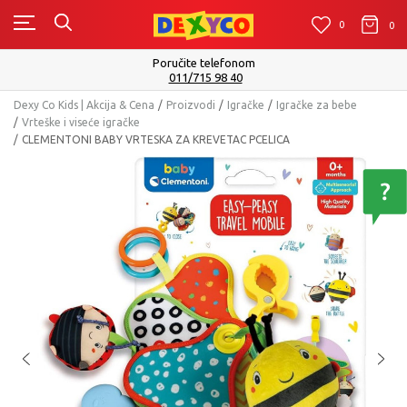
0
0
0
Poručite telefonom
011/715 98 40
Dexy Co Kids | Akcija & Cena
Proizvodi
Igračke
Igračke za bebe
Vrteške i viseće igračke
CLEMENTONI BABY VRTESKA ZA KREVETAC PCELICA