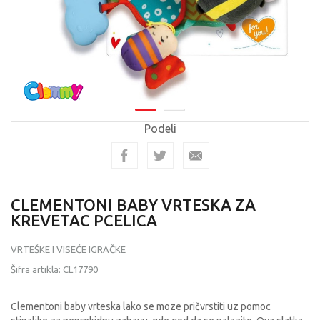
Podeli
CLEMENTONI BABY VRTESKA ZA
KREVETAC PCELICA
VRTEŠKE I VISEĆE IGRAČKE
Šifra artikla:
CL17790
Clementoni baby vrteska lako se moze pričvrstiti uz pomoc