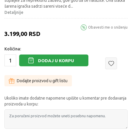
stipaljke za neprekidnu zabavu, gde god da se nalazite. Ova slatka
šarena igračka sadrzi sareni viseće d
...
Detaljnije
Obavesti me o sniženju
3.199,00
RSD
Količina:
DODAJ U KORPU
Dodajte proizvod u gift listu
Ukoliko imate dodatne napomene upišite u komentar pre dodavanja
proizvoda u korpu: