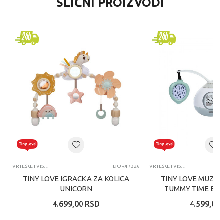
SLIČNI PROIZVODI
VRTEŠKE I VISEĆE IGRAČKE
DOR47326
VRTEŠKE I VISEĆE IGRAČKE
TINY LOVE IGRACKA ZA KOLICA
TINY LOVE MUZI
UNICORN
TUMMY TIME B
4.699,00
RSD
4.599,00