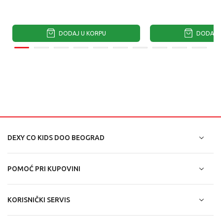
DODAJ U KORPU
DODAJ U
DEXY CO KIDS DOO BEOGRAD
POMOĆ PRI KUPOVINI
KORISNIČKI SERVIS