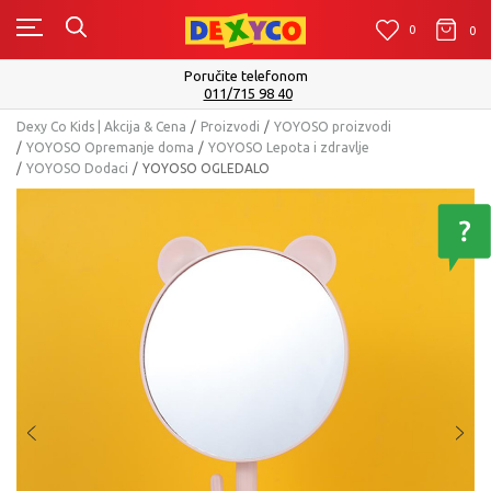
0
0
0
Isporuku možete očekivati u roku od 2 do 4 radna da
Pogledaj više
Dexy Co Kids | Akcija & Cena
Proizvodi
YOYOSO proizvodi
YOYOSO Opremanje doma
YOYOSO Lepota i zdravlje
YOYOSO Dodaci
YOYOSO OGLEDALO