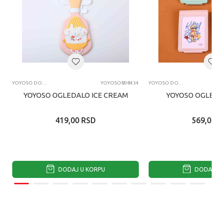
YOYOSO DODACI
YOYOSO898434
YOYOSO DODACI
YOYOSO OGLEDALO ICE CREAM
YOYOSO OGLED
419,00
RSD
569,00
DODAJ U KORPU
DODAJ U