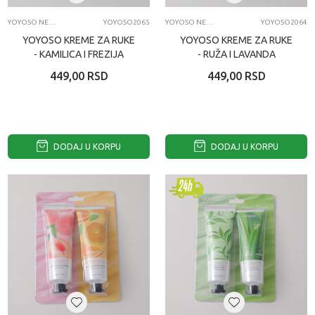
YOYOSO NEGA LICA I TELA
YOYOSO2065
YOYOSO NEGA LICA I TELA
YOYOSO2064
YOYOSO KREME ZA RUKE
YOYOSO KREME ZA RUKE
- KAMILICA I FREZIJA
- RUŽA I LAVANDA
449,00
RSD
449,00
RSD
DODAJ U KORPU
DODAJ U KORPU