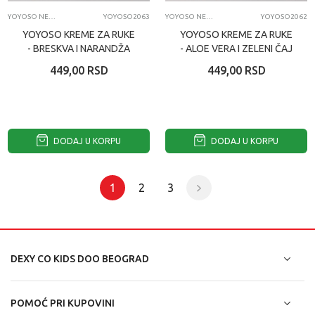
YOYOSO NEGA LICA I TELA
YOYOSO2063
YOYOSO NEGA LICA I TELA
YOYOSO2062
YOYOSO KREME ZA RUKE
YOYOSO KREME ZA RUKE
- BRESKVA I NARANDŽA
- ALOE VERA I ZELENI ČAJ
449,00
RSD
449,00
RSD
DODAJ U KORPU
DODAJ U KORPU
1
2
3
DEXY CO KIDS DOO BEOGRAD
POMOĆ PRI KUPOVINI