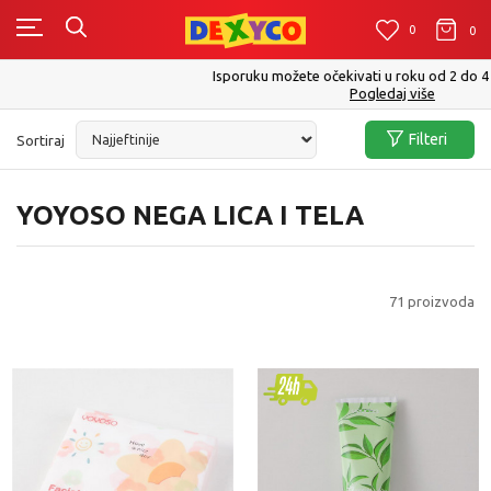
0
0
0
Isporuku možete očekivati u roku od 2 do 4 radna dana!
Pogledaj više
Filteri
Sortiraj
YOYOSO NEGA LICA I TELA
71
proizvoda