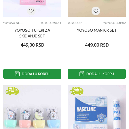
YOYOSO NEGA LICA I TELA
YOYOSO89654
YOYOSO NEGA LICA I TELA
YOYOSO868802
YOYOSO TUFERI ZA
YOYOSO MANIKIR SET
SKIDANJE SET
449,00
RSD
449,00
RSD
DODAJ U KORPU
DODAJ U KORPU