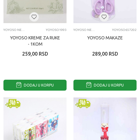
YOYOSO NEGA LICA I TELA
YOYOSO1993
YOYOSO NEGA LICA I TELA
YOYOSO657202
YOYOSO KREME ZA RUKE
YOYOSO MAKAZE
- 1KOM
259,00
RSD
289,00
RSD
DODAJ U KORPU
DODAJ U KORPU