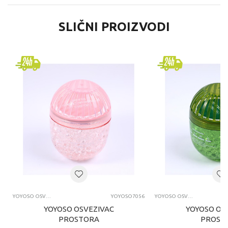
SLIČNI PROIZVODI
YOYOSO OSVEŽIVAČI PROSTORA I AUTOMOBILA
YOYOSO7056
YOYOSO OSVEŽIVAČI PROSTORA I AUTOMOBILA
YOYOSO OSVEZIVAC
YOYOSO OS
PROSTORA
PROST