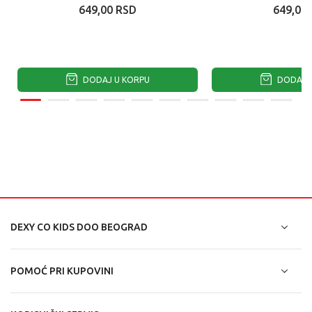
649,00
RSD
649,00
DODAJ U KORPU
DODAJ U
DEXY CO KIDS DOO BEOGRAD
POMOĆ PRI KUPOVINI