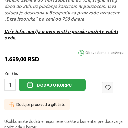
radnim danima do 14h i subotom do 13h, stignu istog
dana do 20h, uz plaćanje karticom ili pouzećem. Ova
usluga je dostupna u Beogradu za proizvode označene
„Brza isporuka“ po ceni od 750 dinara.
Više informacija o ovoj vrsti isporuke možete videti
ovde.
Obavesti me o sniženju
1.699,00
RSD
Količina:
DODAJ U KORPU
Dodajte proizvod u gift listu
Ukoliko imate dodatne napomene upišite u komentar pre dodavanja
proizvoda u korpu: