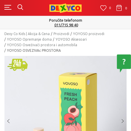
0
0
0
Poručite telefonom
011/715 98 40
Dexy Co Kids | Akcija & Cena
Proizvodi
YOYOSO proizvodi
YOYOSO Opremanje doma
YOYOSO Aksesoari
YOYOSO Osveživači prostora i automobila
YOYOSO OSVEZIVAc PROSTORA