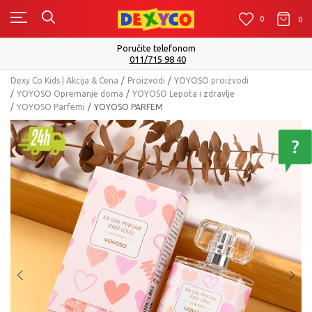
0
0
0
onom
Isporuku možete očekivati u roku
40
Pogledaj vi
Dexy Co Kids | Akcija & Cena
Proizvodi
YOYOSO proizvodi
YOYOSO Opremanje doma
YOYOSO Lepota i zdravlje
YOYOSO Parfemi
YOYOSO PARFEM