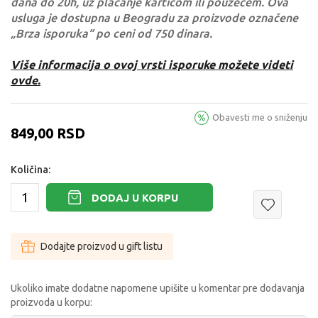
dana do 20h, uz plaćanje karticom ili pouzećem. Ova
usluga je dostupna u Beogradu za proizvode označene
„Brza isporuka“ po ceni od 750 dinara.
Više informacija o ovoj vrsti isporuke možete videti
ovde.
Obavesti me o sniženju
849,00
RSD
Količina:
DODAJ U KORPU
Dodajte proizvod u gift listu
Ukoliko imate dodatne napomene upišite u komentar pre dodavanja
proizvoda u korpu: