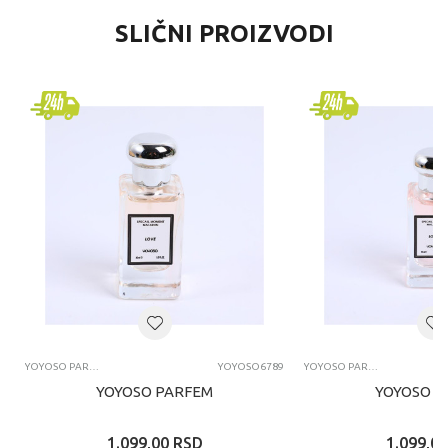
SLIČNI PROIZVODI
YOYOSO PARFEMI
YOYOSO6789
YOYOSO PARFEMI
YOYOSO PARFEM
YOYOSO P
1.099,00
RSD
1.099,00