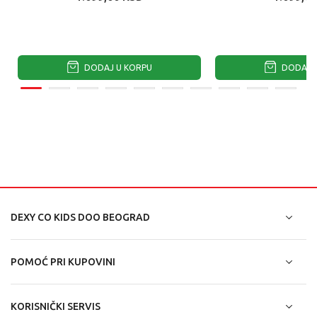
DODAJ U KORPU
DODAJ U
DEXY CO KIDS DOO BEOGRAD
POMOĆ PRI KUPOVINI
KORISNIČKI SERVIS