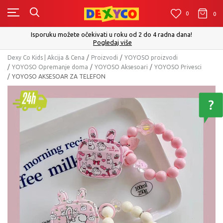
0
0
0
Isporuku možete očekivati u roku od 2 do 4 radna dana!
Pogledaj više
Dexy Co Kids | Akcija & Cena
Proizvodi
YOYOSO proizvodi
YOYOSO Opremanje doma
YOYOSO Aksesoari
YOYOSO Privesci
YOYOSO AKSESOAR ZA TELEFON