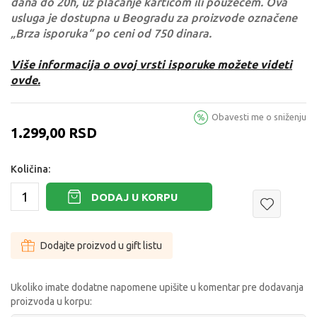
dana do 20h, uz plaćanje karticom ili pouzećem. Ova
usluga je dostupna u Beogradu za proizvode označene
„Brza isporuka“ po ceni od 750 dinara.
Više informacija o ovoj vrsti isporuke možete videti
ovde.
Obavesti me o sniženju
1.299,00
RSD
Količina:
DODAJ U KORPU
Dodajte proizvod u gift listu
Ukoliko imate dodatne napomene upišite u komentar pre dodavanja
proizvoda u korpu: