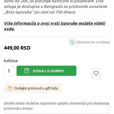
dana do 20h, uz plaćanje karticom ili pouzećem. Ova
usluga je dostupna u Beogradu za proizvode označene
„Brza isporuka“ po ceni od 750 dinara.
Više informacija o ovoj vrsti isporuke možete videti
ovde.
Obavesti me o sniženju
449,00
RSD
Količina:
DODAJ U KORPU
Dodajte proizvod u gift listu
Ukoliko imate dodatne napomene upišite u komentar pre dodavanja
proizvoda u korpu: