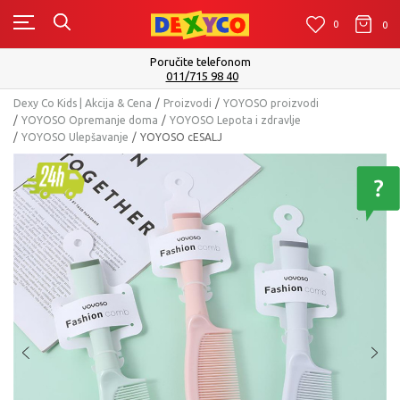
0
0
0
Poručite telefonom
011/715 98 40
Dexy Co Kids | Akcija & Cena
Proizvodi
YOYOSO proizvodi
YOYOSO Opremanje doma
YOYOSO Lepota i zdravlje
YOYOSO Ulepšavanje
YOYOSO cESALJ