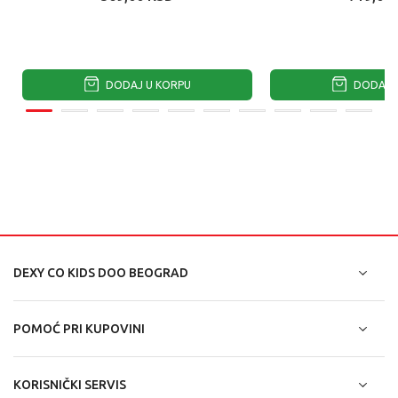
DODAJ U KORPU
DODAJ U
DEXY CO KIDS DOO BEOGRAD
POMOĆ PRI KUPOVINI
KORISNIČKI SERVIS