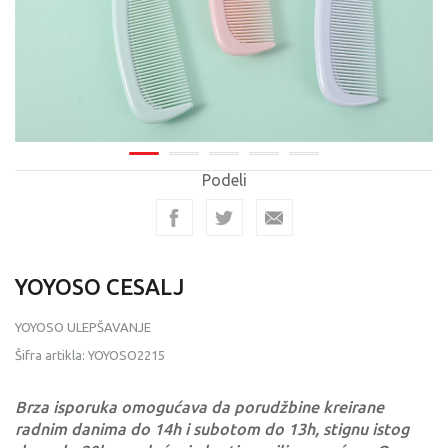
Podeli
YOYOSO CESALJ
YOYOSO ULEPŠAVANJE
Šifra artikla:
YOYOSO2215
Brza isporuka omogućava da porudžbine kreirane
radnim danima do 14h i subotom do 13h, stignu istog