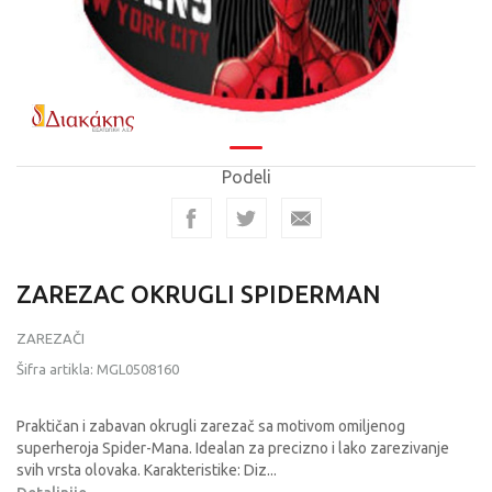
Podeli
ZAREZAC OKRUGLI SPIDERMAN
ZAREZAČI
Šifra artikla:
MGL0508160
Praktičan i zabavan okrugli zarezač sa motivom omiljenog
superheroja Spider-Mana. Idealan za precizno i lako zarezivanje
svih vrsta olovaka. Karakteristike: Diz
...