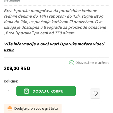
Detaljnije
Brza isporuka omogućava da porudžbine kreirane
radnim danima do 14h i subotom do 13h, stignu istog
dana do 20h, uz plaćanje karticom ili pouzećem. Ova
usluga je dostupna u Beogradu za proizvode označene
„Brza isporuka“ po ceni od 750 dinara.
Više informacija o ovoj vrsti isporuke možete videti
ovde.
Obavesti me o sniženju
209,00
RSD
Količina:
DODAJ U KORPU
Dodajte proizvod u gift listu