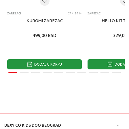
ZAREZAČI
CPK13914
ZAREZAČI
KUROMI ZAREZAC
HELLO KITTY
499,00
RSD
329,00
DODAJ U KORPU
DODAJ U
DEXY CO KIDS DOO BEOGRAD