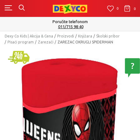
0
0
0
Poručite telefonom
011/715 98 40
Dexy Co Kids | Akcija & Cena
Proizvodi
Knjižara
Školski pribor
Pisaći program
Zarezači
ZAREZAC OKRUGLI SPIDERMAN