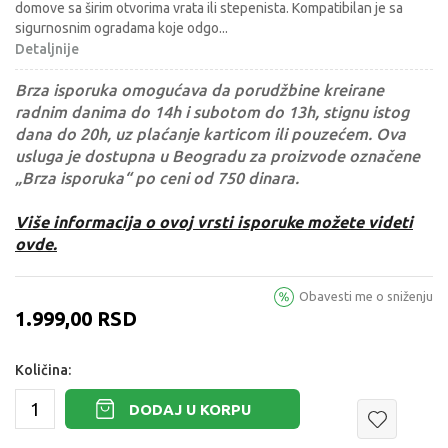
domove sa širim otvorima vrata ili stepenista. Kompatibilan je sa
sigurnosnim ogradama koje odgo
...
Detaljnije
Brza isporuka omogućava da porudžbine kreirane
radnim danima do 14h i subotom do 13h, stignu istog
dana do 20h, uz plaćanje karticom ili pouzećem. Ova
usluga je dostupna u Beogradu za proizvode označene
„Brza isporuka“ po ceni od 750 dinara.
Više informacija o ovoj vrsti isporuke možete videti
ovde.
Obavesti me o sniženju
1.999,00
RSD
Količina:
DODAJ U KORPU