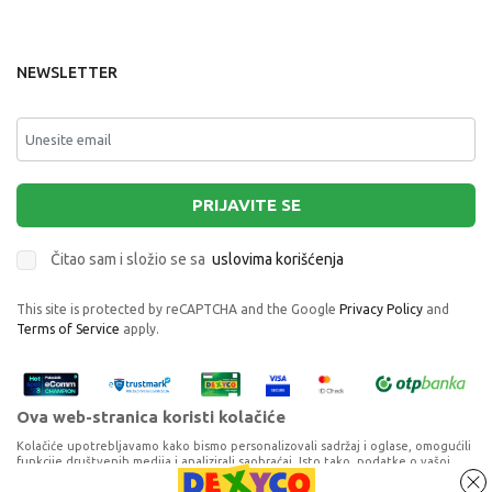
NEWSLETTER
PRIJAVITE SE
Čitao sam i složio se sa
uslovima korišćenja
This site is protected by reCAPTCHA and the Google
Privacy Policy
and
Terms of Service
apply.
Ova web-stranica koristi kolačiće
Kolačiće upotrebljavamo kako bismo personalizovali sadržaj i oglase, omogućili
funkcije društvenih medija i analizirali saobraćaj. Isto tako, podatke o vašoj
upotrebi naše web-lokacije delimo s partnerima za društvene medije,