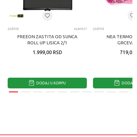
ZAŠTITE
AL81927
ZAŠTITE
FREEON ZASTITA OD SUNCA
NEA TERMOFO
ROLL UP LISICA 2/1
GRCEVA-
1.999,00
RSD
719,00
DODAJ U KORPU
DODAJ U