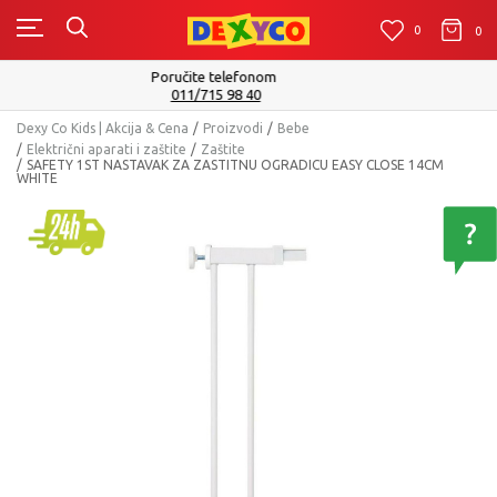
0
0
0
Isporuku možete očekivati u roku od 2 do 4 radna dana!
Pogledaj više
Dexy Co Kids | Akcija & Cena
Proizvodi
Bebe
Električni aparati i zaštite
Zaštite
SAFETY 1ST NASTAVAK ZA ZASTITNU OGRADICU EASY CLOSE 14CM
WHITE