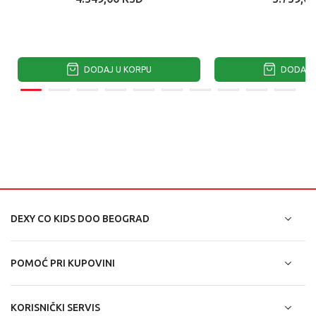
DODAJ U KORPU
DODAJ U
DEXY CO KIDS DOO BEOGRAD
POMOĆ PRI KUPOVINI
KORISNIČKI SERVIS