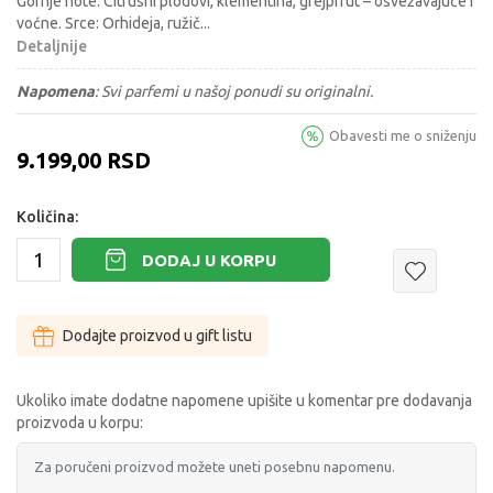
Gornje note: Citrusni plodovi, klementina, grejpfrut – osvežavajuće i
voćne. Srce: Orhideja, ružič
...
Detaljnije
Napomena
:
Svi parfemi u našoj ponudi su originalni.
Obavesti me o sniženju
9.199,00
RSD
Količina:
DODAJ U KORPU
Dodajte proizvod u gift listu
Ukoliko imate dodatne napomene upišite u komentar pre dodavanja
proizvoda u korpu: