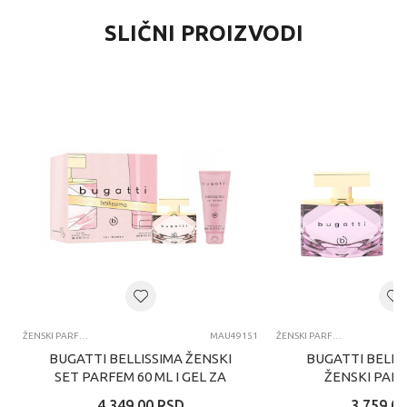
SLIČNI PROIZVODI
ŽENSKI PARFEMI
MAU49151
ŽENSKI PARFEMI
BUGATTI BELLISSIMA ŽENSKI
BUGATTI BELLI
SET PARFEM 60 ML I GEL ZA
ŽENSKI PARF
TUŠIRANJE 100 ML
4.349,00
RSD
3.759,00