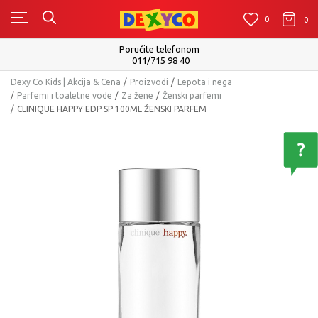
0
0
0
Poručite telefonom
011/715 98 40
Dexy Co Kids | Akcija & Cena
Proizvodi
Lepota i nega
Parfemi i toaletne vode
Za žene
Ženski parfemi
CLINIQUE HAPPY EDP SP 100ML ŽENSKI PARFEM