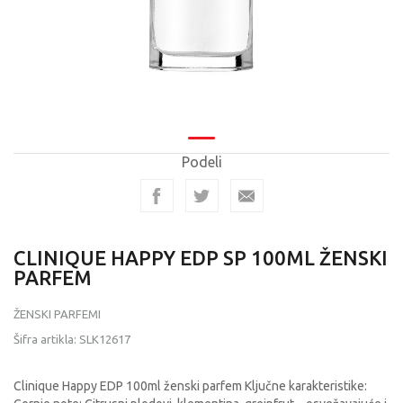
Podeli
CLINIQUE HAPPY EDP SP 100ML ŽENSKI
PARFEM
ŽENSKI PARFEMI
Šifra artikla:
SLK12617
Clinique Happy EDP 100ml ženski parfem Ključne karakteristike: