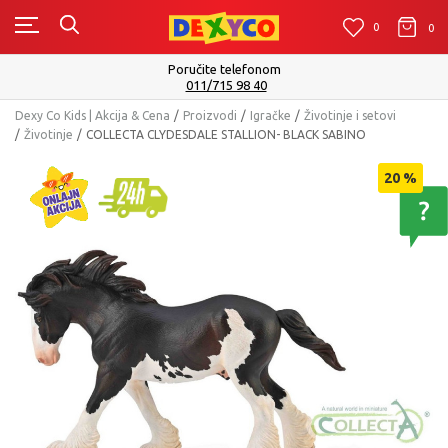
0
0
0
Poručite telefonom
011/715 98 40
Dexy Co Kids | Akcija & Cena
Proizvodi
Igračke
Životinje i setovi
Životinje
COLLECTA CLYDESDALE STALLION- BLACK SABINO
20
%