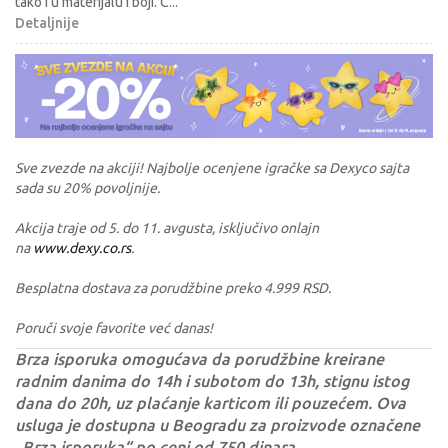
tako i u materijalu i boji. C
...
Detaljnije
Sve zvezde na akciji! Najbolje ocenjene igračke sa Dexyco sajta
sada su 20% povoljnije.
Akcija traje od 5. do 11. avgusta, isključivo onlajn
na
www.dexy.co.rs
.
Besplatna dostava za porudžbine preko 4.999 RSD.
Poruči svoje favorite već danas!
Brza isporuka omogućava da porudžbine kreirane
radnim danima do 14h i subotom do 13h, stignu istog
dana do 20h, uz plaćanje karticom ili pouzećem. Ova
usluga je dostupna u Beogradu za proizvode označene
„Brza isporuka“ po ceni od 750 dinara.