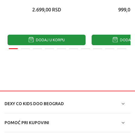
2.699,00
RSD
999,00
DODAJ U KORPU
DODAJ U
DEXY CO KIDS DOO BEOGRAD
POMOĆ PRI KUPOVINI