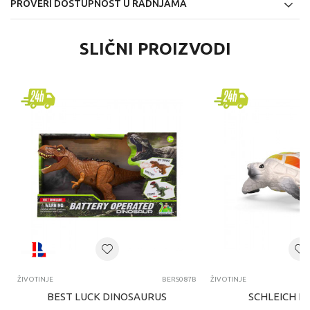
PROVERI DOSTUPNOST U RADNJAMA
SLIČNI PROIZVODI
ŽIVOTINJE
BERS087B
ŽIVOTINJE
BEST LUCK DINOSAURUS
SCHLEICH K